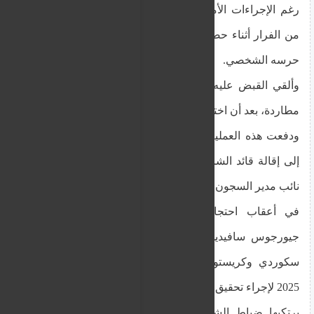
رغم الإجراءات الأمنية المشددة، تمكن القاتل المدان
من الفرار أثناء حضوره حفلة في منزل والديه بحضور
حرسه الشخصي.
وألقي القبض عليه لاحقا على كورنيش ليماسول بعد
مطاردة، بعد أن اختبأ في مسكن شخص ما.
ودفعت هذه العملية الرئيس نيكوس خريستودوليديس
إلى إقالة قائد الشرطة ونائبه، في حين تم أيضًا إقالة
نائب مدير السجون المركزية من منصبه.
في أعقاب احتجاجات عامة، عين المدعي العام
جيورجوس سافيديس المحققين الجنائيين ستيفانوس
سكوردي وكريستوس كارا في 8 يناير/كانون الثاني
2025 لإجراء تحقيق جنائي في الجرائم المحتملة التي قد
يرتكبها ضباط الشرطة وأعضاء إدارة السجون وأي