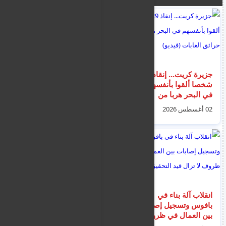
جزيرة كريت... إنقاذ 29
حملة الشرطة بقبرص
شخصا ألقوا بأنفسهم
تسفر عن 11 شخصاً
في البحر هربا من
بتهم حيازة المخدرات
حرائق الغابات (فيديو)
والإقامة غير القانونية
02 أغسطس 2026
01 أغسطس 2026
انقلاب آلة بناء في
فماغوستا : إدانة شاب
بافوس وتسجيل إصابات
بمحاولة القتل
بين العمال في ظروف
والاغتصاب على امرأة
لا تزال قيد التحقيق
داخل فندق وتركها تنزف