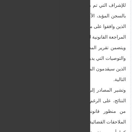
للإشراف التي تم منحها سابقًا للسجين المحكوم عليه
بالسجن المؤبد، الأمر الذي استلزم شهادة المسؤولين
الذين وافقوا على مثل هذه الزيارات في الماضي.
المراجعة القانونية للنتائج جارية
ويتضمن تقرير المحققين الجنائيين سلسلة من النتائج
والتوصيات التي يدرسها الآن مسؤولو مكتب المحاماة،
الذين سيقدمون المشورة للنائب العام بشأن الخطوات
التالية.
وتشير المصادر إلى أن بعض القضايا تبدو ناشئة عن
النتائج، على الرغم من أن جميع الأمور سيتم تقييمها
من منظور قانوني قبل اتخاذ أي قرارات بشأن
الملاحقات القضائية المحتملة.