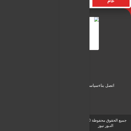
عام
التسميات
الأكثر زيارة
النـور نيوز
شبكة النـور الاعلامية
اتصل بناء
سياسة الاستخدام
سياسة الخصوصية
من نحن
جميع الحقوق محفوظة © لـ
النـور نيوز
-