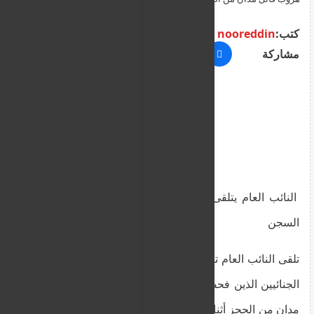
كتب:
nooreddin
مشاركة
النائب العام يتلقى تقريراً عن هروب قاتل مدان من
السجن
تلقى النائب العام تقريرًا شاملاً من اثنين من المحققين
الجنائيين الذين فحصوا الظروف المحيطة بهروب قاتل
مدان من الحجز أثناء زيارة خاضعة للإشراف إلى منزل