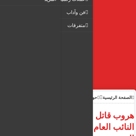
فن وآداب
متفرقات
الصفحة الرئيسية
حوادث
هروب قاتل مدان من السجن و
النائب العام القبرصي يتلقى