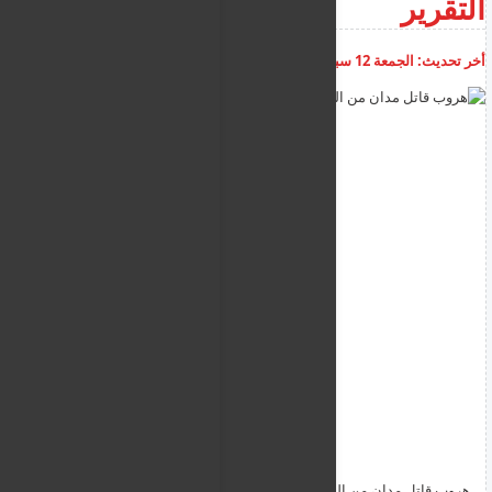
التقرير
أخر تحديث:
الجمعة 12 سبتمبر 2025
08:44:38 م
أضف تعليق
هروب قاتل مدان من السجن و النائب العام القبرصي يتلقى التقرير