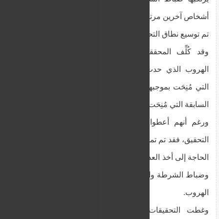
أشخاص آخرين مرتبطين بالهروب.
تم توسيع نطاق التحقيق إلى ما هو أبعد من يوم الهروب
وقد كُلِّف المحققون بفحص ليس فقط ملابسات
الهروب الذي حدث في 26 سبتمبر/أيلول والشروط
التي مُنِحَت بموجبها إجازة المراقبة، بل وأيضاً الحالات
السابقة التي مُنِحَت فيها أذونات مماثلة للقاتل المدان.
ورغم أنهم أعطوا في البداية مهلة شهرين لإكمال
التحقيق، فقد تم تمديد فترة التحقيق ثلاث مرات بسبب
الحاجة إلى أخذ العديد من الإفادات من موظفي السجن
وضباط الشرطة والأفراد الذين حضروا الحفلة وشهدوا
الهروب.
وغطت التحقيقات أيضًا تصاريح الإجازة الخاضعة