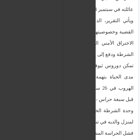
عائلته في سبتمبر 2024.
ويأتي التقرير، الذي وصف بأنه ضخم بسبب تعقيد
القضية وخصوصيتها، في أعقاب أشهر من التحقيق في
الاختراق الأمني ​​الذي أدى إلى إقالة كبار مسؤولي
الشرطة ودفع إلى إجراء تحقيق جنائي.
تمكن دوروس ثيوفانوس، الذي يقضي عقوبة بالسجن
مدى الحياة بتهمة قتل صديقته الحامل وابنتها، من
الهروب في 26 سبتمبر/أيلول 2024 أثناء حراسته من
قبل سبعة حراس - أربعة ضباط سجن وثلاثة أعضاء من
وحدة الشرطة الخاصة MMAD - خلال زيارة عائلية
لمنزل والديه في تشوليتريا، بافوس.
فشل الحراسة المشددة في منع الهروب