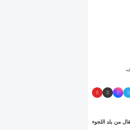
يه
قال من بلد اللجوء