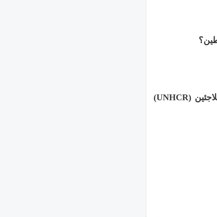
طين؟
1) التواصل مع المفوضية السامية للأمم المتحدة لشؤون اللاجئين (UNHCR)