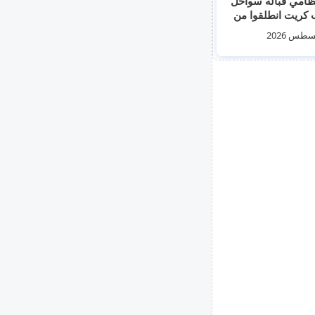
ظامي قبالة سواحل
جنوب كريت انطلقوا من
حل الليبية