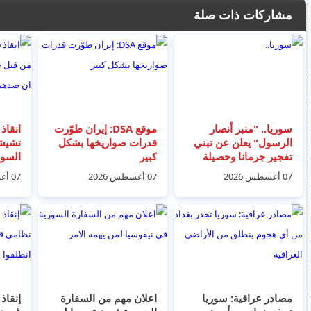
مشاركات ذات صلة
سوريا.. "منبر أنصار
موقع DSA: إيران طوّرت
الرسول" يعلن عن تبني
قدرات صواريخها بشكل
تشيش
تفجير جرمانا وحصيلة
كبير
السوا
الضحايا ترتفع إلى 16 بين
صدهم 
07 أغسطس 2026
07 أغسطس 2026
07 أغسطس 2026
قتيل وجريح
امس
مصادر عراقية: سوريا
اعلان مهم من السفارة