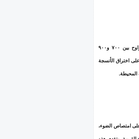
يعد الضوء القريب من الأشعة تحت الحمراء، بأطوال موجية تتراوح بين ٧٠٠ و٩٠٠
 على اختراق الأنسجة
المحيطة.
على امتصاص الضوء،
القريبة. وتؤدي هذه