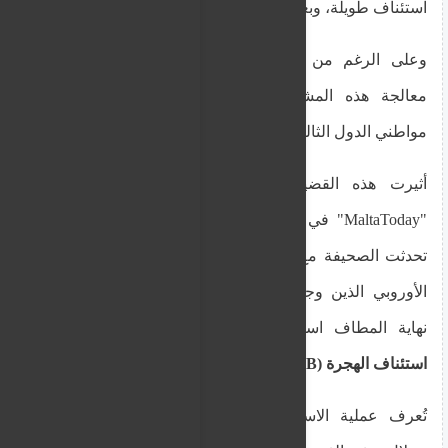
استئناف طويلة، وبعضهم يُترك بلا مأوى.
وعلى الرغم من ذلك، تظل الحكومة مترددة في
معالجة هذه المشكلة، وترفض الكشف عن عدد
مواطني الدول الثالثة الذين هم قيد الاستئناف.
أثيرت هذه القضية لأول مرة من قبل صحيفة
"MaltaToday" في وقت سابق من هذا العام، عندما
تحدثت الصحيفة مع عدد من العمال من خارج الاتحاد
الأوروبي الذين وجدوا أنفسهم مطرودين ظلماً وفي
نهاية المطاف استأنفوا إنهاء خدمتهم أمام
مجلس
استئناف الهجرة (IAB)
.
تُعرف عملية الاستئناف بأنها طويلة بشكل خاص،