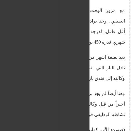
مع مرور الوقت وانتهاء ذروة الموسم السياحي
الصيفي، وجد براديب أن ساعاته المخصصة أصبحت
أقل فأقل، لدرجة أنه اضطر إلى تدبير أموره براتب
شهري قدره 450 يورو خلال أشهر الشتاء.
بعد بضعة أشهر من مطالبة إدارة الفندق بمنحه وظيفة
نادل البار التي تقدم لها، أنهى الفندق عمله، فنقلته
وكالته إلى فندق بارز آخر.
وهنا أيضاً لم يجد براديب حظاً، وتم إنهاء علاقته بالعمل
أخيراً من قبل وكالة التوظيف المؤقتة التي كانت تدير
نشاطه الوظيفي في مالطا.
(صورة: الأب كولين أبّاب يروي لـ MaltaToday عن