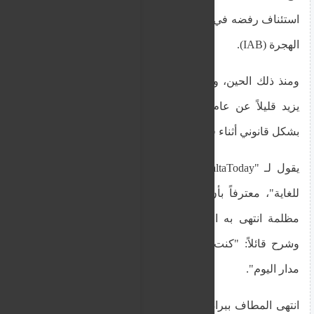
استئناف رفضه في عملية طويلة أمام مجلس استئناف
الهجرة (IAB).
ومنذ ذلك الحين، وهو يعيش في مأزق قانوني منذ ما
يزيد قليلاً عن عام، حيث كان غير قادر على العمل
بشكل قانوني أثناء فترة الاستئناف.
يقول لـ "MaltaToday": "كنت في حالة نفسية سيئة
للغاية"، معترفاً بأن ضغط كل ذلك قاده إلى دوامة
مظلمة انتهى به المطاف فيها بالتفكير في الانتحار.
وشرح قائلاً: "كنت أعاني من نوبات هلع عديدة على
مدار اليوم".
انتهى المطاف ببراديب مشرداً لأنه لم يتمكن من دفع