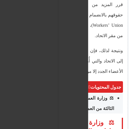
قرر المزيد من عمال التوصيل النضال من أجل
حقوقهم بالانضمام إلى "الاتحاد العام للعمال" (General
Workers’ Union)، هدد أصحاب العمل بعدم الاقتراب
من مقر الاتحاد.
ونتيجة لذلك، فإن صورة عمال التوصيل الذين انضموا
إلى الاتحاد والتي أُرسلت إلى وسائل الإعلام لم تُظهر
الأعضاء الجدد إلا من الخلف للحفاظ على سريتهم.
جدول المحتويات
⚖️ وزارة العمل تدافع عن منع مواطني الدول
الثالثة من العمل القانوني أثناء الاستئناف
⚖️ وزارة العمل تدافع عن منع