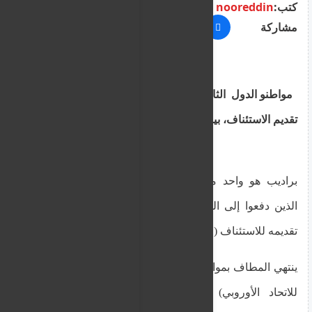
كتب:
nooreddin
مشاركة
مواطنو الدول الثالثة يواجهون البطالة والتشرد أثناء
تقديم الاستئناف، بينما تدافع الوزارة عن سياستها
براديب هو واحد من مواطني الدول الثالثة (TCNs)
الذين دفعوا إلى البطالة والتشرد والقلق الشديد منذ
تقديمه للاستئناف (صورة أرشيفية).
ينتهي المطاف بمواطني الدول الثالثة (أي غير المنتمية
للاتحاد الأوروبي) بلا دخل مشروع طوال عملية