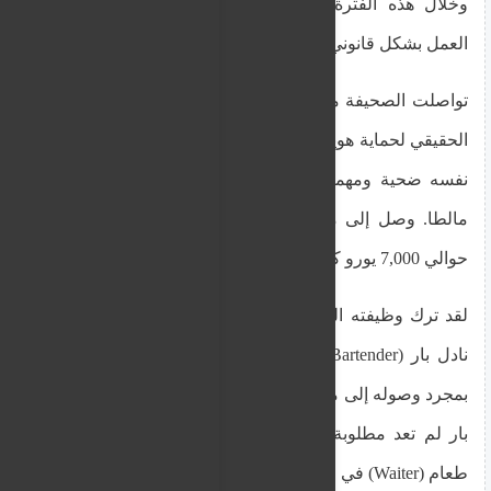
وخلال هذه الفترة، لا يمكن لمواطني الدول الثالثة
العمل بشكل قانوني أثناء النظر في قضيتهم.
تواصلت الصحيفة مؤخراً مع براديب - وهو ليس اسمه
الحقيقي لحماية هويته - وهو مواطن من دولة ثالثة وجد
نفسه ضحية ومهملاً من قبل النموذج الاقتصادي في
مالطا. وصل إلى مالطا في يوليو 2023 بعد أن أنفق
حوالي 7,000 يورو كرسوم وكلاء للحصول على وظيفة.
لقد ترك وظيفته القديمة في دبي بعد أن وجد وظيفة
نادل بار (Bartender) في أحد فنادق مالطا المرموقة.
بمجرد وصوله إلى مالطا، أُبلغ براديب أن وظيفته كنادل
بار لم تعد مطلوبة، وبدلاً من ذلك، مُنح وظيفة نادل
طعام (Waiter) في الفندق.