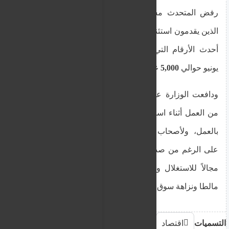
رفض المتحدث مشاركة عدد مواطني الدول الثالثة
الذين يقدمون استئنافاً أمام هذا المجلس، حيث أظهرت
أحدث الأرقام التي حصلت عليها "MaltaToday" في
يونيو حوالي
5,000 عامل
قيد الاستئناف.
ودافعت الوزارة عن قرار منع مواطني الدول الثالثة
من العمل أثناء استئناف قضيتهم: "إن السماح للأفراد
بالعمل، ولأصحاب العمل غير الملتزمين بالتوظيف،
على الرغم من صدور قرار سلبي، من شأنه أن يخلق
مجالاً للاستغلال ويقوض مصداقية نظام الهجرة في
مالطا ونزاهة سوق العمل"
التسميات
اقتصاد