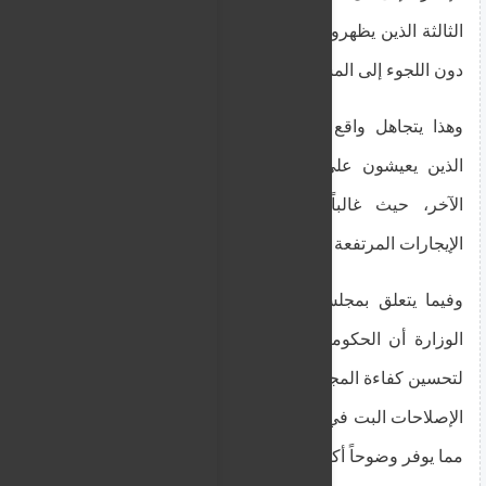
الثالثة الذين يظهرون موارد مالية كافية لإعالة أنفسهم
دون اللجوء إلى المساعدة الاجتماعية.
وهذا يتجاهل واقع العديد من مواطني الدول الثالثة
الذين يعيشون على أساس شيك الأجر (الراتب) تلو
الآخر، حيث غالباً ما تستهلك رواتبهم المنخفضة
الإيجارات المرتفعة والنفقات الأخرى.
وفيما يتعلق بمجلس استئناف الهجرة (IAB)، ذكرت
الوزارة أن الحكومة أدخلت تعديلات قانونية وإجرائية
لتحسين كفاءة المجلس. وأضاف المتحدث: "تضمن هذه
الإصلاحات البت في الاستئنافات في إطار زمني أقصر،
مما يوفر وضوحاً أكبر ويقيناً قانونياً".