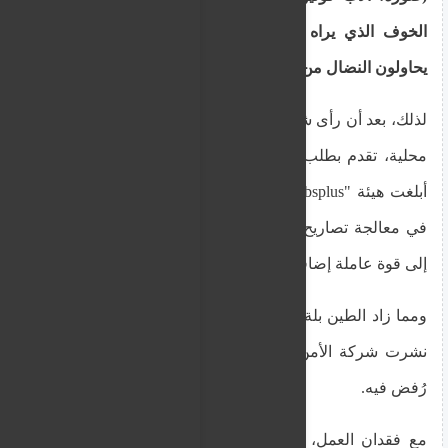
الخوف الذي يراه في مواطني الدول الثالثة عندما
يحاولون النضال من أجل حقوقهم)
لذلك، بعد أن رأى شاغراً لوظيفة ضابط في شركة أمن
محلية، تقدم بطلب للوظيفة، ليتم رفضه فقط، حيث
أبلغت هيئة "Jobsplus" الشركة بأنه "ليس لديهم الحق
في معالجة تصاريح عمله لأننا لا نستطيع تبرير الحاجة
إلى قوة عاملة إضافية في منصبه الوظيفي".
ومما زاد الطين بلة، أنه في اليوم الذي تم فيه رفضه،
نشرت شركة الأمن شاغراً آخر لنفس المنصب الذي
رُفض فيه.
مع فقدان العمل، أُلغي تصريح إقامته، وقرر براديب