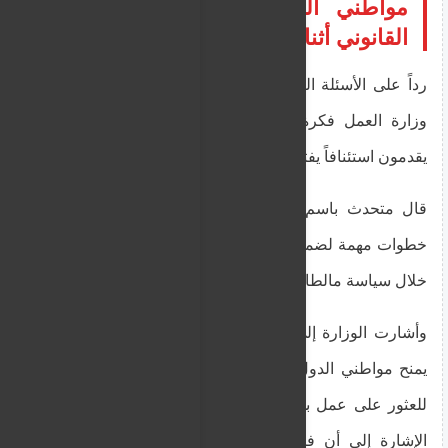
مواطني الدول الثالثة من العمل
القانوني أثناء الاستئناف
رداً على الأسئلة التي أرسلتها "MaltaToday"، رفضت
وزارة العمل فكرة أن مواطني الدول الثالثة الذين
يقدمون استئنافاً يفتقرون إلى الضمانات القانونية.
قال متحدث باسم الوزارة: "اتخذت الحكومة بالفعل
خطوات مهمة لضمان نظام عادل وشفاف ومنظم من
خلال سياسة مالطا لهجرة العمالة".
وأشارت الوزارة إلى إجراء في سياسة هجرة العمالة
يمنح مواطني الدول الثالثة فترة سماح مدتها 60 يوماً
للعثور على عمل بديل. ومع ذلك، فشل المتحدث في
الإشارة إلى أن فترة السماح تُمنح لمواطني الدول