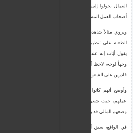
العمال تحولوا إلى "أصداف" من أنفسهم على أيدي
أصحاب العمل المسيئين.
ويروي مثالاً شاهده بنفسه عندما شجع عمال توصيل
الطعام على تنظيم أنفسهم لتحسين ظروف عملهم.
يقول أبّاب إنه عندما بدأ يلتقي بعمال توصيل الطعام
وجهاً لوجه، لاحظ أنهم كانوا دائماً يتلفتون خلفهم، وغير
قادرين على الشعور بالراحة.
وأوضح أنهم كانوا خائفين بشكل فظيع من أصحاب
عملهم، حيث شعروا أن لقاءهم بالمالطيين لتحسين
وضعهم المالي قد يوقعهم في مشكلة خطيرة.
في الواقع، سبق أن أفادت "MaltaToday" أنه عندما