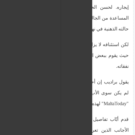
إيجاره. لحسن الحظ، دفعه يأسه إلى البحث عن
المساعدة من الجالية الهندية في مالطا، حيث تحسنت
حالته الذهنية في نهاية المطاف.
لكن استئنافه لا يزال يعني أنه ليس لديه دخل قانوني،
حيث يقوم ببعض الأعمال العرضية هنا وهناك لتغطية
نفقاته.
يقول براديب إن أحد السكان المحليين الذين ساعدوه
لم يكن سوى الأب كولين أبّاب، الذي تحدث أيضاً لـ
"MaltaToday" لهذه المقالة.
قدم أبّاب تفاصيل عن تجربته في العمل مع العمال
الأجانب الذين تعرضوا للاستغلال، مضيفاً أن هؤلاء