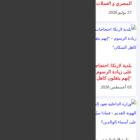
المصري و العملات في
الاجتماعية في قبرص
قبرص لليوم الاثنين
27 يوليو 2026
06 أغسطس 2026
بلدية لارنكا: احتجاجات
لارنكا : شركة UMBRAL
على زيادة الرسوم –
ARCHITECTURE تقدم
“إنهم يثقلون كاهل
خدمة الإسكان الميسور
السكان”
التكلفة للجمهور
03 أغسطس 2026
01 أغسطس 2026
وزارة الداخلية تعود إلى
تخصيص 800 مليون