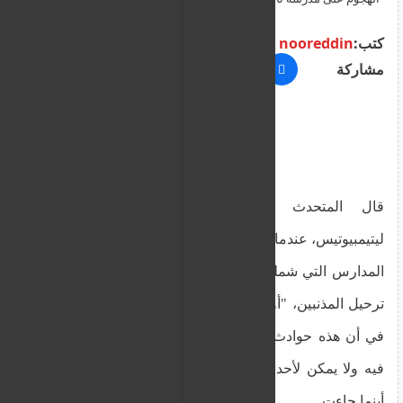
المتورطين من السوريين ؟
كتب:
nooreddin
مشاركة
قال المتحدث باسم الحكومة، كونستانتينوس
ليتيمبيوتيس، عندما طُلب منه الإشارة إلى الحوادث في
المدارس التي شملت أجانب وسُئل عما إذا كان سيتم
ترحيل المذنبين، "أولاً وقبل كل شيء، ليس هناك شك
في أن هذه حوادث، وهي أحداث مدانة بشكل لا لبس
فيه ولا يمكن لأحد أن يتسامح مع مثل هذه الحوادث،
أينما جاءت.