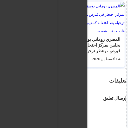
المصري روماني يوسف
هجوم وسرقة طالب
يجلس بمركز احتجاز في
اجنبي في ظلام نيقوسيا
قبرص ، ينتظر ترحيله
القديمة يثير القلق حول
بعد اعتقاله كمقيم غير
السلامة والإضاءة
04 أغسطس 2026
05 أغسطس 2026
قانوني قبل شهرين
تعليقات
إرسال تعليق