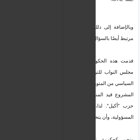
وبالإضافة إلى ذلك، أشكرك على هذا السؤال، لأنه
مرتبط أيضًا بالسؤال السابق.
قدمت هذه الحكومة مشروع قانون ذي صلة إلى
مجلس النواب للترحيل الفوري وسحب صفة اللجوء
السياسي من المتورطين في جرائم جنائية. ولا يزال هذا
المشروع قيد المناقشة في اللجنة المختصة برئاسة
حزب "أكيل". لذا، علينا جميعًا أن نكون على قدر
المسؤولية، وأن يتحمل كلٌّ منا مسؤولياته.
ونحن كحكومة نتوقع بالتأكيد أن يتم استكمال