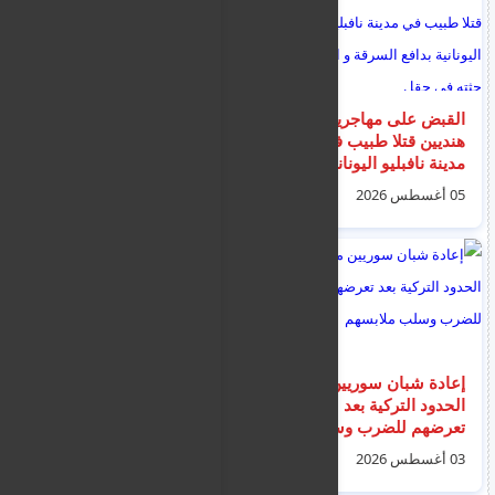
القبض على مهاجرين
اعتقال امرأة بعد طعن 4
هنديين قتلا طبيب في
رجال في منطقة كوفنت
مدينة نافبليو اليونانية
غاردن بلندن
بدافع السرقة و اخفيا
05 أغسطس 2026
06 أغسطس 2026
حثته في حقل
إعادة شبان سوريين من
اليونان تصد مجموعة
الحدود التركية بعد
تتألف من 36 مهاجرا
تعرضهم للضرب وسلب
وصلوا جزيرة جيالي الى
ملابسهم
البحر و تم انقاذهم من
03 أغسطس 2026
04 أغسطس 2026
قبل خفر السواحل
التركي