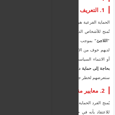
1. التعريف والأساس القانوني
الحماية الفرعية هي شكل من أشكال الحماية الدولية
تُمنح للأشخاص الذين لا يستوفون التعريف الدقيق لـ
"اللاجئ"
بموجب اتفاقية جنيف لعام 1951 (أي ليس
لديهم خوف من الاضطهاد على أساس العرق أو الدين
أو الانتماء السياسي وما إلى ذلك)،
لكنهم لا يزالون
بحاجة إلى حماية دولية
لأن إعادتهم إلى بلدهم الأصلي
ستعرضهم لخطر جسيم.
2. معايير منح الحماية الفرعية
يُمنح الفرد الحماية الفرعية إذا كان هناك سبب وجيه
للاعتقاد بأنه في حال عاد إلى بلده الأصلي، فسوف