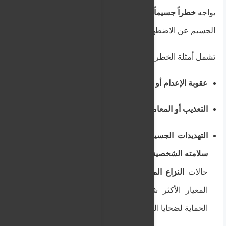
يواجه
خطراً جسيماً (Serious Harm)
. يختلف هذا الخطر
الجسيم عن الاضطهاد الفردي للاجئ.
تشمل أمثلة الخطر الجسيم ما يلي:
عقوبة الإعدام أو الإعدام.
التعذيب أو المعاملة أو العقوبة اللاإنسانية أو المهينة.
التهديدات الجسيمة والوخيمة على حياة المدني أو
سلامته الشخصية
والناجمة عن
العنف العشوائي
في
حالات
النزاع المسلح الدولي أو الداخلي
. (وهذا هو
المعيار الأكثر شيوعاً الذي يتم استخدامه لتوفير
الحماية لضحايا الحروب واسعة النطاق).