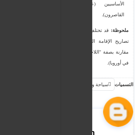
الأساسيين (عادةً الزوج/الزوجة والأطفال
القاصرون).
ملحوظة:
قد تختلف بعض التفاصيل في المزايا ومدة
تصاريح الإقامة الممنوحة بموجب الحماية الفرعية
مقارنة بصفة "اللاجئ" بحسب قوانين كل دولة (غالباً
في أوروبا).
التسميات
سياحة وهجرة
nooreddin