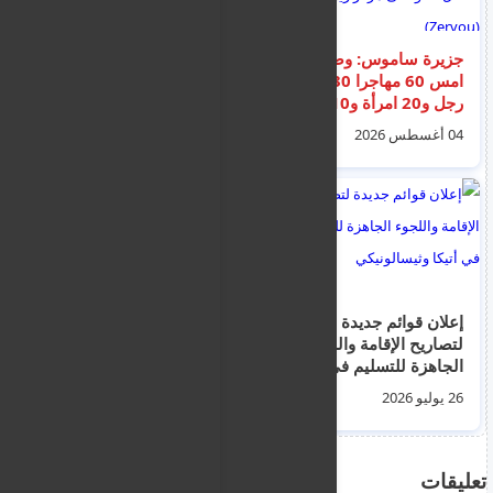
جزيرة ساموس: وصل
100 دولار لكل عائد..
امس 60 مهاجرا 30
الأمم المتحدة تشجع
رجل و20 امرأة و10
السوريين على العودة
أطفال نقلوا الى مركز
من لبنان
04 أغسطس 2026
08 أغسطس 2026
زيرفو (Zervou)
إعلان قوائم جديدة
وزير الهجرة للسوريين :
لتصاريح الإقامة واللجوء
"عمليات ترحيل
الجاهزة للتسليم في
السوريين قادمة -
أتيكا وثيسالونيكي
استغلوا خطة العودة"
26 يوليو 2026
31 يوليو 2026
تعليقات