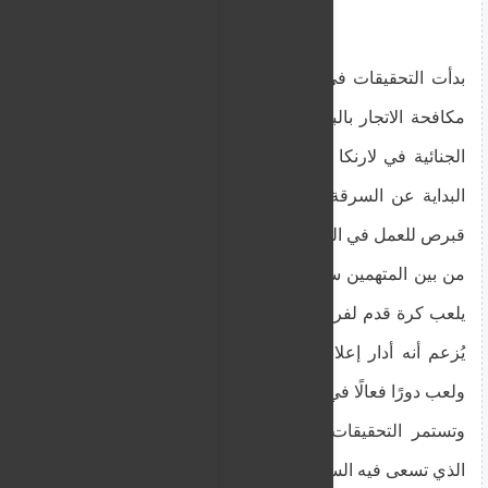
بدأت التحقيقات في شهر مايو/أيار عندما تلقت وحدة
مكافحة الاتجار بالبشر معلومات من إدارة التحقيقات
الجنائية في لارنكا عن ضحية اتجار بالبشر أبلغت في
البداية عن السرقة قبل أن تكشف أنها تم جلبها إلى
قبرص للعمل في الدعارة.
من بين المتهمين سابقًا، شاب يبلغ من العمر 29 عامًا،
يلعب كرة قدم لفريق من الدرجة الثالثة في ليماسول.
يُزعم أنه أدار إعلانات عبر الإنترنت لخدمات جنسية،
ولعب دورًا فعالًا في عمليات الشبكة.
وتستمر التحقيقات التي تجريها الشرطة في الوقت
الذي تسعى فيه السلطات إلى إلقاء القبض على مشتبه