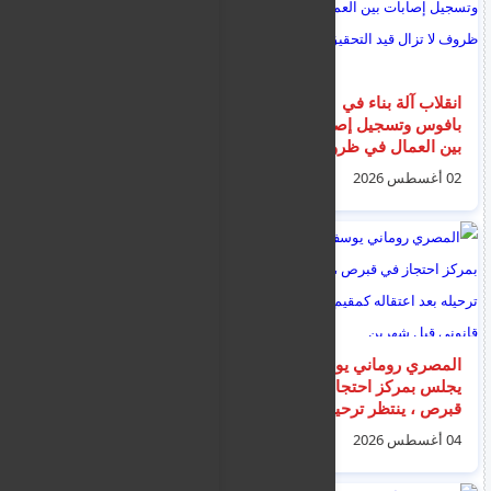
انقلاب آلة بناء في
إعادة شبان سوريين من
بافوس وتسجيل إصابات
الحدود التركية بعد
بين العمال في ظروف
تعرضهم للضرب وسلب
لا تزال قيد التحقيق
ملابسهم
02 أغسطس 2026
03 أغسطس 2026
المصري روماني يوسف
القبض على اسؤائيلي
يجلس بمركز احتجاز في
حاول تهريب سجائر عبر
قبرص ، ينتظر ترحيله
معبر ديرينيا من قبرص
بعد اعتقاله كمقيم غير
التركية الى اليونانية
04 أغسطس 2026
06 أغسطس 2026
قانوني قبل شهرين