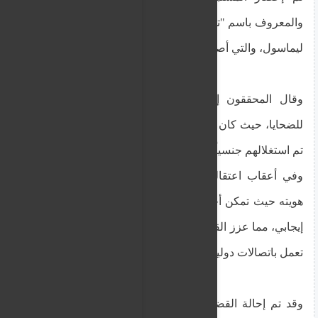
والمعروف باسم "تلميذ المدرسة" أمام محكمة منطقة
ليماسول، والتي أصدرت أمر احتجاز لمدة يومين.
وقال المحققون إن المشتبه به كان يعمل كناقل
للضحايا، حيث كان ينقلهم إلى مؤسسات مختلفة حيث
تم استغلالهم جنسياً.
وفي أعقاب اعتقاله، أجرت السلطات عرضا لتحديد
هويته حيث تمكن أحد الضحايا من التعرف عليه بشكل
إيجابي، مما عزز القضية ضد شبكة الاتجار التي يبدو أنها
تعمل باتصالات دولية تمتد إلى نيجيريا.
وقد تم إحالة القضية الأساسية إلى محكمة ليماسول