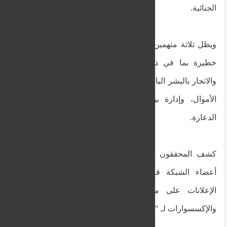
الجنائية.
ويظل ثلاثة متهمين قيد الاحتجاز ، ويواجهون عدة تهم
خطيرة بما في ذلك التآمر لارتكاب جناية وجنحة،
والاتجار بالبشر البالغين ، والاستغلال الجنسي، وغسيل
الأموال، وإدارة بيت للدعارة، والعيش على أرباح
الدعارة.
كشف المحققون عن عملية معقدة حيث يُزعم أن
أعضاء الشبكة قاموا بترتيب تأجير الشقق ونشر
الإعلانات على منصات الإنترنت وتوفير الملابس
والإكسسوارات لـ "خدمات" الضحايا.