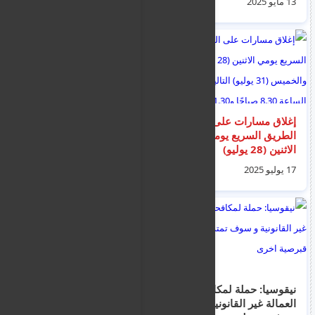
13 مايو 2025
14 مايو 2025
23 مايو
الأسبوع
إغلاق مسارات على
‏شاهد: تأثر وبكاء الأمير
الطريق السريع يومي
فهد بن سلطان أثناء
الاثنين (28 يوليو)
حفل تخرج طلاب جامعة
والخميس (31 يوليو)
تبوك
17 يوليو 2025
17 مايو 2025
التاليين، بين الساعة
8.30 صباحًا و11.30
صباحًا لإجراء أعمال.
نيقوسيا: حملة لمكافحة
تقرير يظهر أن 75% من
العمالة غير القانونية و
الشباب القبارصة