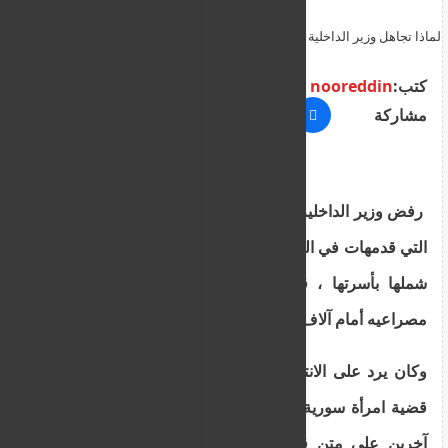
لماذا تجاهل وزير الداخلية الاسبق دعوات لم شمل طالبة اللجوء السورية
الحامل بزوجها المبعد الى لبنان ؟
كتب:
nooreddin
مشاركة
رفض وزير الداخلية نيكوس نوريس في 2021 مطالب
التي قدمهات في اليوم السابق لطالبة لجوء سورية للم
شملها بأسرتها ، قائلا إن ذلك قد يفتح الباب على
مصراعيه أمام آلاف الطلبات المماثلة.
وكان يرد على الانتقادات الموجهة إليه ووزارته بشأن
قضية امرأة سورية وصلت مع مهاجرين غير شرعيين
آخرين على متن قارب قبالة سواحل قبرص الشهر