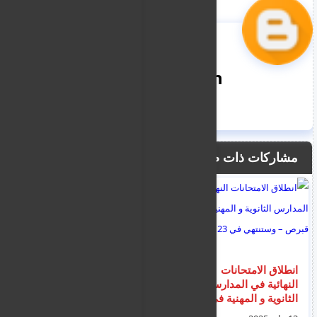
nooreddin
مشاركات ذات صلة
انطلاق الامتحانات
توقعات الطقس في
النهائية في المدارس
قبرص لليوم الاربعاء :
الثانوية و المهنية في
أمطار وعواصف رعدية
قبرص – وستنتهي في
محتملة، وغبار نهاية