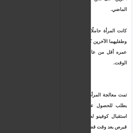
الماضي.
كانت المرأة حاملًا في ذلك الوقت. ادعت أن زوجها
وطفليهما الآخرين كانا على متن القارب – أحدهما كان
عمره أقل من عامين وكان لا يزال يرضع في ذلك
الوقت.
تمت معالجة المرأة من قبل السلطات هنا ، وتقدمت
بطلب للحصول على اللجوء. تقيم حاليًا في مركز
استقبال كوفينو لطالبي اللجوء ، بعد أن ولدت في
قبرص بعد وقت قصير من إخراجها من القارب.