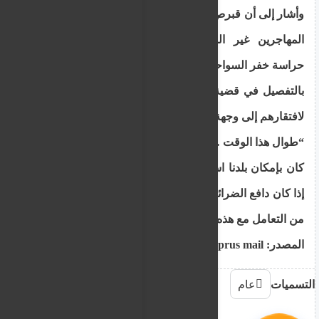
وأشار إلى أن قبرص لديها اتفاقية ثنائية مع لبنان لإعادة
المهاجرين غير الشرعيين إلى هناك بأمان وتحت
حراسة خفر السواحل.
بالتفصيل في قضية الهجرة ، رد نوريس على منتقديه
لافتقارهم إلى وجهة نظر متوازنة:
“طوال هذا الوقت … لم أسمع إشارة واحدة حول ما إذا
كان بإمكان بلدنا استقبال المزيد من المهاجرين. أو ما
إذا كان دافع الضرائب قادرًا على تحمل العبء الإضافي
من التعامل مع هذه التدفقات “.
المصدر: Cyprus mail
التسميات
عام