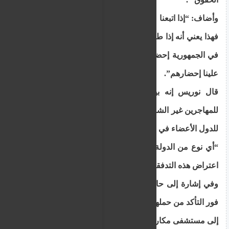
وأضاف: “إذا اتبعنا ما يطالب به النواب بشكل أساسي ،
فهذا يعني أنه إذا طلب 24000 طالب لجوء موجود حاليًا
في الجمهورية إحضار بقية عائلاتهم إلى هنا ، فسيتعين
علينا إحضارهم”.
قال نوريس إنه بينما يمنح القانون الأوروبي حقوقًا
للمهاجرين غير الشرعيين ، فإنه يمنح أيضًا حقوقًا معينة
للدول الأعضاء في الاتحاد الأوروبي.
“أي نوع من الدولة سنكون إذا لم يكن لدينا الحق في
اعتراض هذه التدفقات من المهاجرين غير الشرعيين؟”
وفي إشارة إلى حالة المرأة السورية ، قال الوزير إنه
فور التأكد من حملها ، صدرت تعليمات على الفور بنقلها
إلى مستشفى مكاريوس ، حيث وضعت مولودها.