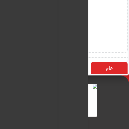
عام
التسميات
الأكثر زيارة
النـور نيوز
شبكة النـور الاعلامية