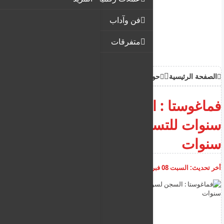
فن وآداب
متفرقات
الصفحة الرئيسية
حوادث
فماغوستا : السجن لسوري 3
سنوات للتسبب بوفاة طفلة تبلغ 3
سنوات
أخر تحديث:
السبت 08 فبراير 2025
09:55:31 ص
أضف تعليق