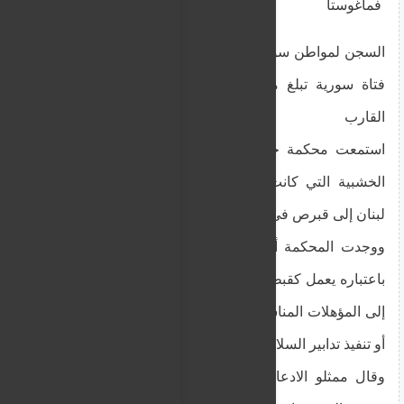
فماغوستا
السجن لمواطن سوري ثلاث سنوات للتسبب في وفاة
فتاة سورية تبلغ من العمر ثلاث سنوات على متن
القارب
استمعت محكمة جنايات فاماغوستا إلى أن السفينة
الخشبية التي كانت تحمل 60 مهاجرا سوريا غادرت
لبنان إلى قبرص في 18 يناير/كانون الثاني 2024.
ووجدت المحكمة أن الرجل المدان، الذي تم تحديده
باعتباره يعمل كقبطان للقارب على الرغم من افتقاره
إلى المؤهلات المناسبة، فشل في ضمان المرور الآمن
أو تنفيذ تدابير السلامة الأساسية للركاب.
وقال ممثلو الادعاء إن السفينة كانت مكتظة بشدة