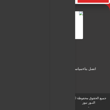
النـور نيوز
شبكة النـور الاعلامية
اتصل بناء
سياسة الاستخدام
سياسة الخصوصية
من نحن
جميع الحقوق محفوظة © لـ
النـور نيوز
-