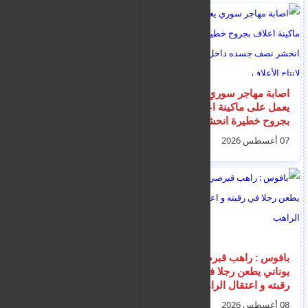
اصابة مهاجر سوري
إنذارات متجددة
يعمل على ماكينة اعلاف
للمهاجرين غير
بجروح خطيرة انحشر
النظاميين للمغادرة
نصف جسده داخل آلة
الطوعية داخل مراكز
07 أغسطس 2026
07 أغسطس 2026
لإنتاج الأعلاف
الإيواء والاستقبال
بافوس : راهب قبرصي
ليماسول : غرق
يوناني يطعن رجلا في
اسرائيلي ظهر أمس
رقبته و اعتقال الراهب
أثناء السباحة مع عائلته
08 أغسطس 2026
05 أغسطس 2026