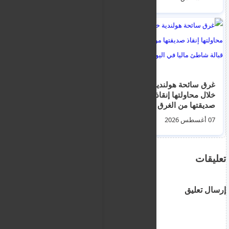
غرق سائحة هولندية
القبض على مهاجرين
خلال محاولتها إنقاذ
هنديين قتلا طبيب في
صديقتها من الغرق قبالة
مدينة نافبليو اليونانية
شاطئ ماليا في اليونان
بدافع السرقة و اخفيا
07 أغسطس 2026
05 أغسطس 2026
حثته في حقل
تعليقات
إرسال تعليق