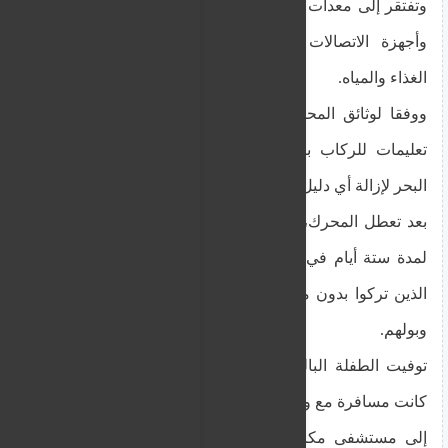
وتفتقر إلى معدات الملاحة الأساسية ومعدات السلامة
وأجهزة الاتصالات والأدوية والإمدادات الكافية من
الغذاء والمياه.
ووفقا لوثائق المحكمة، خلال الرحلة، أصدر القبطان
تعليمات للركاب بإلقاء زجاجات المياه المتبقية في
البحر لإزالة أي دليل على نقطة انطلاقهم في لبنان.
بعد تعطل المحرك، انجرفت السفينة بلا حول ولا قوة
لمدة ستة أيام في ظروف جوية سيئة. ولجأ الركاب،
الذين تركوا بدون مياه للشرب، إلى شرب مياه البحر
وبولهم.
توفيت الطفلة البالغة من العمر ثلاث سنوات، والتي
كانت مسافرة مع والدتها، بسبب الجفاف. وتم نقلها جواً
إلى مستشفى مكاريوس في نيقوسيا بعد أن حددت