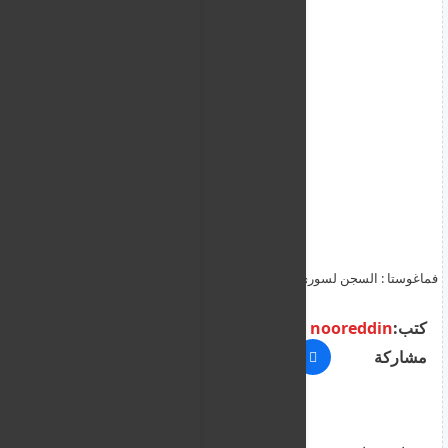
فماغوستا : السجن لسوري 3 سنوات للتسبب بوفاة طفلة تبلغ 3 سنوات
كتب:
nooreddin
مشاركة