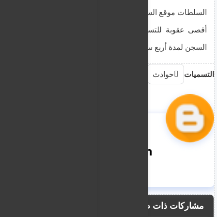
السلطات موقع السفينة.
أقصى عقوبة للتسبب في الموت بسبب الإهمال هي
السجن لمدة أربع سنوات أو غرامة قدرها 4250 يورو
التسميات
حوادث
nooreddin
مشاركات ذات صلة