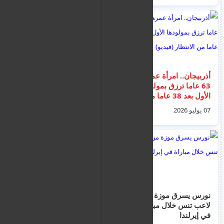
أذربيجان.. امرأة عمرها
سرب من الصراصير
63 عاما ترزق بمولودها
"يسدّ" باب مستشفى
الأول بعد 38 عاما من
بافوس العام تعطيل
الانتظار (فيديو)
لعشرات المرضى
07 يوليو 2026
04 يوليو 2026
والزوار
نورس يسرق موزة من
منع طلاب المرحلة
لاعب تنس خلال مباراة
الابتدائية في قبرص
في إيرلندا
ارتداء ساعة رقمية في