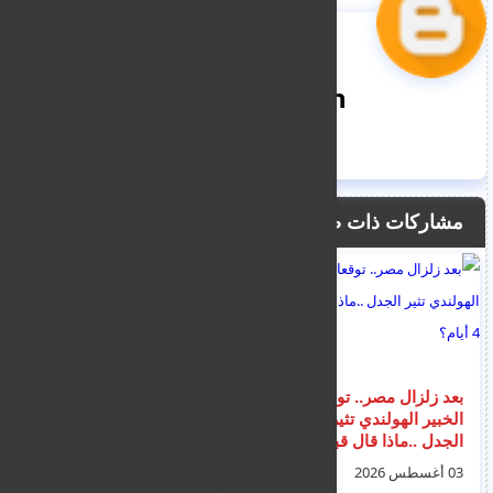
nooreddin
مشاركات ذات صلة
بعد زلزال مصر.. توقعات
بلا عضة ولا خدش.. وفاة
الخبير الهولندي تثير
طفل بعد أن حط خفاش
الجدل ..ماذا قال قبل 4
على وجهه!
أيام؟
03 أغسطس 2026
04 يوليو 2026