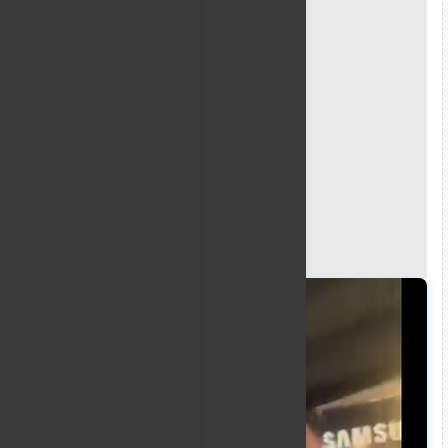
انتشر مقطع الفيديو من مدينة حمص وظهر فيه تهجم ا
الغاضب بتحطيم زجاج السيارة وسط حالة من الهلع والصر
بداخلها.