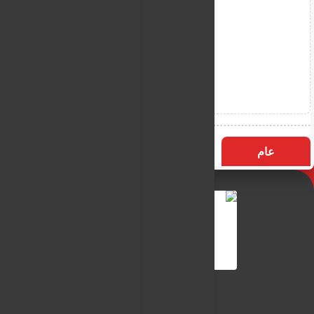
عام
التسميات
الأكثر زيارة
النـور نيوز
شبكة النـور الاعلامية