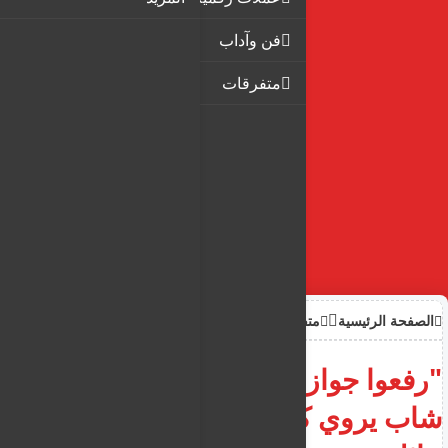
فن وآداب
متفرقات
الصفحة الرئيسية
متفرقات
"رفعوا جوازاتهم الأمريكية"..
شاب يروي كواليس اعتدائه على