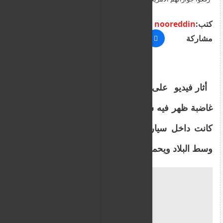
سورية أمريكية بحمص
كتب:
nooreddin
مشاركة
أثار فيديو على منصات التواصل ردود فعل
غاضبة ظهر فيه شاب يتهجم بوحشية على إمرأة
كانت داخل سيارة مع عائلتها في مدينة حمص
وسط البلاد ويحملون الجنسية الأمريكية.