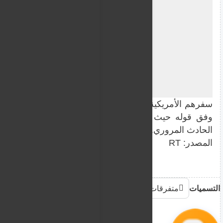
الدراجة النارية عائدين إلى المنزل مساء أمس.
Play
وأضاف بأن سائق السيارة وبدلا من التوقف للاطمئنان عليهم
إلى تجاهل ما حصل وإكمال طريقه الأمر الذي دفعها لملاحقته
وزعم الشاب في حديثه أنه طلب غير مرة من السائق التوقف 
دورية الشرطة وحل الأمر قانونيا، إلا أن السائق أصر على
الأمر الذي أثار غضبه ودفعه إلى تكسير زجاج السيارة لمنعه
وأوضح الشاب السبب الذي أدى إلى انتشار شائعة "السائحة 
ركاب السيارة (وهم عائلة يحملون الجنسية المزدوجة) نزل
سفرهم الأمريكية في وجهه هاتفين بأنهم "مواطنون أمريكيو
وفق قوله حيث اعتبر أن العائلة حاولت الاستقواء بالجن
الحادث المروري.
المصدر: RT
التسميات
متفرقات