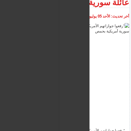
عائلة سورية أمريكية بحمص
أخر تحديث:
الأحد 05 يوليو 2026
03:10:24 م
أضف تعليق
"رفعوا جوازاتهم الأمريكية".. شاب يروي كواليس اعتدائه على عائلة