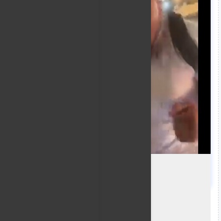
وأثار المقطع ردود فعل غاضبة على وسائل التواصل الاجتم
مبرر وتحت أي عنوان على إمرأة لها من أنوثتها سياج.