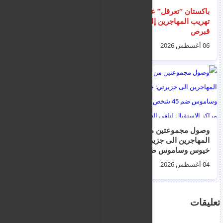
باكستان “تعرقل” عملية
قبرص تطوي صفحة
تهريب المهاجرين إلى
الهجرة: انخفاض حاد في
قبرص
أعداد الوافدين وطلبات
اللجوء (فيديو)
06 أغسطس 2026
01 أغسطس 2026
وصول مجموعتين من
ايرلندا تشيد بتسريع
المهاجرين الى جزيرتي:
البت في طلبات
خيوس وساموس ضم
اللجوء.. ومحامٍ يحذر من
45 شخص نقلوا لى
أن الإجراءات السريعة
04 أغسطس 2026
03 أغسطس 2026
مراكز الاستقبال لتلفي
قد تضر بأصحاب القضايا
العلاج
الحقيقية
تعليقات