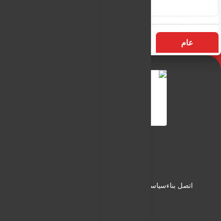
عام
التسميات
الأكثر زيارة
النـور نيوز
شبكة النـور الاعلامية
اتصل بناء
سياسة الاستخدام
سياسة الخصوصية
من نحن