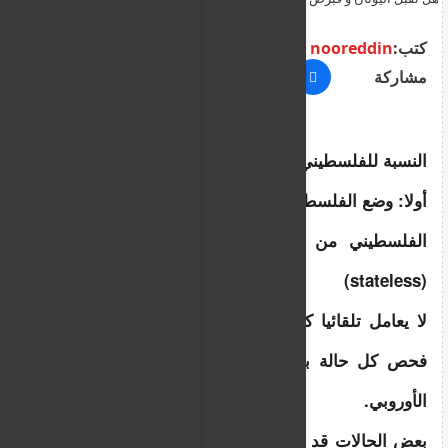
و الاقامة ؟
كتب:
nooreddin
مشاركة
النسبة للفلسطيني . غزة
أولا: وضع الفلسطيني من قطاع غزة
الفلسطيني من غزة غالبا يعتبر عديم الجنسية 
(stateless)
لا يعامل تلقائيا كلاجئ مقبول أو مرفوض بل يتم 
فحص كل حالة بشكل فردي داخل نظام اللجوء 
الأوروبي.
بعض الحالات قد تحصل على حماية دولية إذا ثبت 