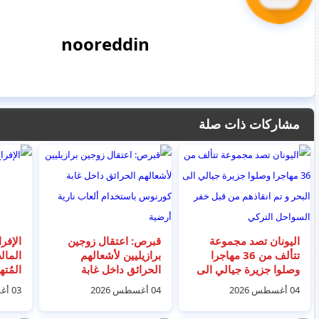
nooreddin
مشاركات ذات صلة
اليونان تصد مجموعة
قبرص: اعتقال زوجين
الإفر
تتألف من 36 مهاجرا
برازيليين لأشعالهم
المال
وصلوا جزيرة جيالي الى
الحرائق داخل غابة
المُت
البحر و تم انقاذهم من
كورنوس باستخدام ألعاب
0
04 أغسطس 2026
04 أغسطس 2026
03 أغسطس 2026
قبل خفر السواحل
نارية أرضية
يورو
التركي