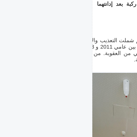
بة بعد إدانتهما
ئم شملت التعذيب والإكراه المشدد
واعتداءات أخرى، على خلفية انتهاكات استهدفت مدنيين بين عامي 2011 و 2013، وقضت
ياطي من العقوبة. من جانبها طعنت
.