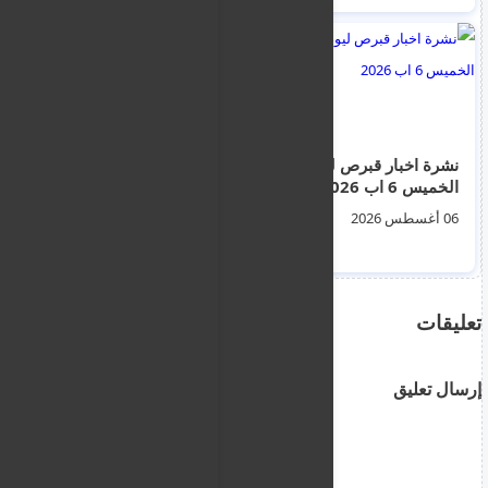
الترحيل و الطوعية ليوم
الثلاثاء 4 اغسطس
2026
نشرة اخبار قبرص ليوم
القبض على 3 مشتبه
الخميس 6 اب 2026
بهم انطلقوا من لارنكا
للتوجه إلى كيرينيا
06 أغسطس 2026
(غيرني)عبر تطبيق
01 أغسطس 2026
الملاحة.. انتهكوا منطقة
عسكرية محظورة
بقبرص التركية
تعليقات
إرسال تعليق