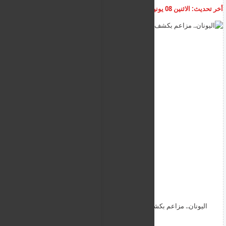
أخر تحديث:
الاثنين 08 يونيو 2026
06:41:29 ص
أضف تعليق
اليونان.. مزاعم بكشف خلية يشتبه في صلتها بحركة "حماس"