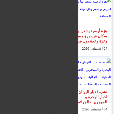
هزة أرضية يشعر بها
قبرص .. اعتقال
سكان قبرص و مصر
أذربيجاني بريطاني
وغزة وعدة دول في
بتهمة التجسس لصالح
المنطقة
إيران
04 أغسطس 2026
01 أغسطس 2026
نشرة اخبار اليونان -
اعلان مهم من السفارة
اخبار الهجرة و
السورية في نيقوسيا
المهجرين - الجرائم و
لمن يهمه الامر
الجنايات - الجالية
04 أغسطس 2026
05 أغسطس 2026
السورية و المصرية -