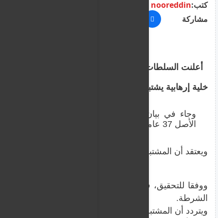
كتب:
nooreddin
مشاركة
أعلنت السلطات اليونانية اليوم الأحد "كشف
خلية إرهابية يشتبه بصلتها بحركة "حماس".
وجاء في بيان الشرطة اليونانية أنه خلال التحقيق
الأصل 37 عاما في جزيرة كريت. وتم اتهامه بالتخطيط لتنفيذ هجمات.
ويعتقد أن المشتبه به على صلة بفلسطينيين تم اعتقالهما م
ووفقا للتحقيق، فإنه يعتقد أن الثلاثة تلقوا تدريبا على ا
الشرطة.
ويتردد أن المشتبه به وصل اليونان منذ عام، وحصل على حق ا