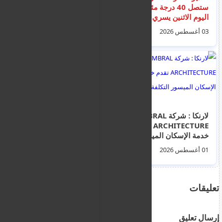
ستصل 40 درجة مئوية
الدولار في السودان
اليوم الاثنين يسري
اليوم الثلاثاء 4 اغسطس
التخذير من السعة الثانية
2026م أسعار العملات
03 أغسطس 2026
04 أغسطس 2026
ظهرا حتى الخامسة
مقابل الجنيه السوداني
مساءا
السوق السوداء
لارنكا : شركة UMBRAL
قبرص تقدم مساعدات
ARCHITECTURE تقدم
إنسانية إلى لبنان – تم
خدمة الإسكان الميسور
إرسال أدوية
التكلفة للجمهور
ومستلزمات طبية
01 أغسطس 2026
03 أغسطس 2026
تعليقات
إرسال تعليق