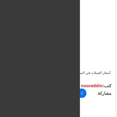
أسعار العملات في السودان اليوم الاثنين … سعر الدولار يرتفع في
مناطق ويهبط في أخرى
كتب:
nooreddin
مشاركة