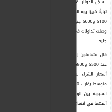
سجّل الدولار في السوق الموازية بالسودان
تباينًا كبيرًا يوم الاثنين، مع متوسط بيع تراوح بين
5100 و5600 جنيه، وفق بيانات متعاملين، بينما
وصلت تداولات في بعض المناطق إلى نحو 6000
جنيه.
قال متعاملون إن نطاق البيع شمل مستويات
عند 5500 و5800 جنيهًا، في وقت تراوحت فيه
أسعار الشراء بين 5000 و5600 جنيهًا، مع
متوسط يقارب 5300 جنيه. وأوضحوا أن اختلاف
السيولة بين الولايات وحجم الطلب لدى التجار
أسهما في اتساع الفروقات.