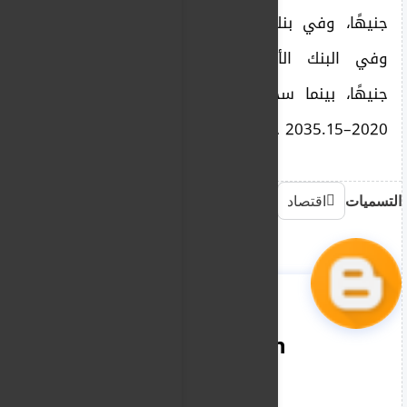
جنيهًا، وفي بنك النيل 3560–3586.7 جنيهًا،
وفي البنك الأهلي السوداني 3200–3224
جنيهًا، بينما سجّل البنك السوداني السعودي
2020–2035.15 جنيهًا.
التسميات
اقتصاد
nooreddin