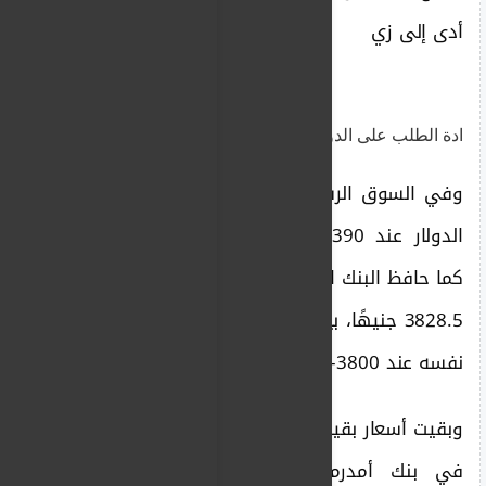
أدى إلى زي
ادة الطلب على الدولار.
وفي السوق الرسمي، أبقى بنك الخرطوم سعر
الدولار عند 3390–3415.43 جنيهًا دون تغيير.
كما حافظ البنك السوداني الفرنسي على 3800–
3828.5 جنيهًا، بينما سجّل مصرف السلام السعر
نفسه عند 3800–3828.5 جنيهًا.
وبقيت أسعار بقية البنوك مستقرة، إذ بلغ الدولار
في بنك أمدرمان الوطني 3350–3375.125