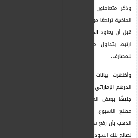
وذكر متعاملون أن السوق شهد خلال الأيام
الماضية تراجعًا مؤقتًا للدولار إلى نحو 4800 جنيه
قبل أن يعاود الصعود، مشيرين إلى أن الهبوط
ارتبط بتداول معلومات عن ضخ نقد أجنبي
للمصارف.
وأظهرت بيانات السوق ارتفاع متوسط سعر
الدرهم الإماراتي إلى 1440 جنيهًا وتعدى 1500
جنيهًا ببعض المناطق مقارنة بـ 1370 جنيهًا
مطلع الاسبوع. كما أفادت مصادر في قطاع
الذهب بأن رفع سعر شراء الجرام إلى 590 جنيهًا
لصالح بنك السودان بعد انخفاضه إلى 540 جنيهًا