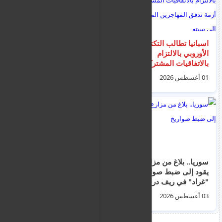
اسبانيا تطالب التكتل
صحيفة بريطانية: أحمد
الأوروبي بالالتزام
الصقر دخل المملكة
بالاتفاقيات المشتركة
المتحدة بتصريح سفر
إثر أزمة تدفق
إلكتروني قبل انتقاله
01 أغسطس 2026
03 أغسطس 2026
المهاجرين المغاربة الى
إلى إيرلندا وتقديم طلب
سبتة
لجوء
سوريا.. بلاغ من مزارع
تحذير باللون الأصفر من
يقود إلى ضبط صواريخ
موجة حر شديدة اليوم
"غراد" في ريف درعا
السبت من الساعة
14:00 إلى الساعة
03 أغسطس 2026
01 أغسطس 2026
16:30