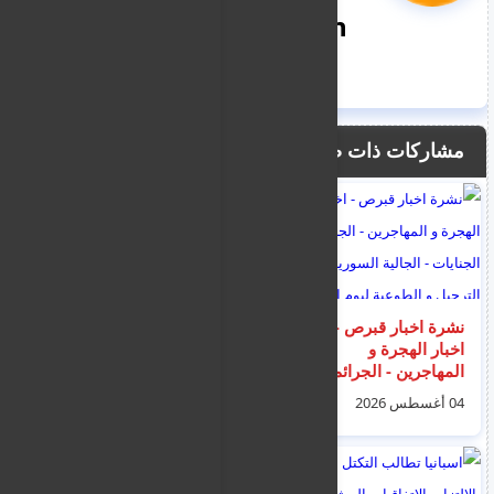
nooreddin
مشاركات ذات صلة
نشرة اخبار قبرص -
مذيع الجزيرة للرئيس
اخبار الهجرة و
السوري : هل تخجل من
المهاجرين - الجرائم و
اسم الجولاني؟..
الجنايات - الجالية
بالفيديو: الرئيس الشرع
04 أغسطس 2026
03 أغسطس 2026
السورية - الترحيل و
يجيب
الطوعية ليوم الثلاثاء 4
اب 2026