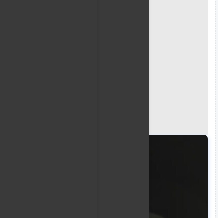
الحرس الثوري / RT
وأفادت وكالة "مهر" للأنباء بأن الأدميرال محمد أكبر زاده
طريق في محافظة كرمان.
وأشار المصدر ذاته إلى أن فرق المرور والإسعاف وص
الادميرال أكبر زاده إلى مركز طبي لكنه فارق الحياة متأثرا بج