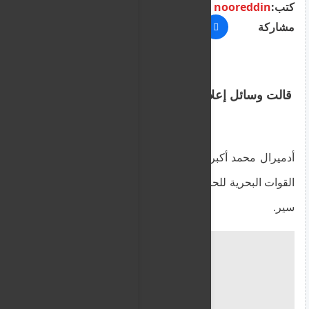
كتب:
nooreddin
مشاركة
قالت وسائل إعلام إيرانية إن ال
أدميرال محمد أكبر زاده نائب الشؤون السياسية لقائد
القوات البحرية للحرس الثوري لقي مصرعه في حادث
سير.