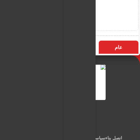
عام
التسميات
الأكثر زيارة
النـور نيوز
شبكة النـور الاعلامية
اتصل بناء
سياسة الاستخدام
سياسة الخصوصية
من نحن