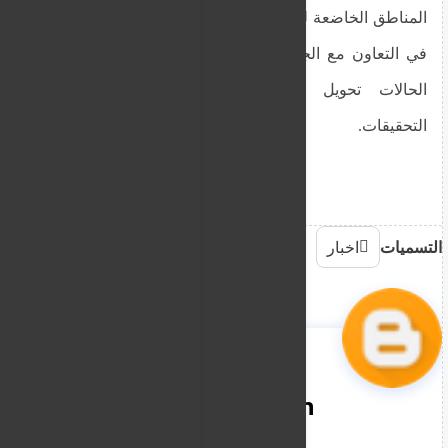
المناطق الخاضعة لسيطرتها، غالبًا على خلفية الاشتباه
في التعاون مع الجيش السوداني، ويتم في كثير من
الحالات تحويل الموقوفين إلى نيالا لاستكمال
التحقيقات.
التسميات
اخبار
nooreddin