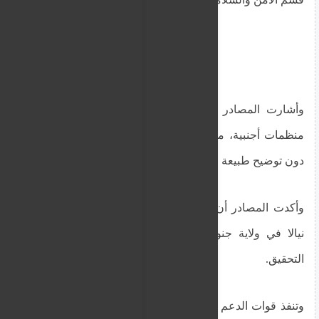
وأشارت المصادر إلى احتجاز موظفَين يعملان لدى
منظمات أجنبية، من بينها «أطباء بلا حدود» و«CRS»،
دون توضيح طبيعة الاتهامات الموجهة إليهما.
وأكدت المصادر أن غالبية الموقوفين نُقلوا إلى مدينة
نيالا في ولاية جنوب دارفور، حيث تستمر إجراءات
التحقيق.
وتنفذ قوات الدعم السريع حملات اعتقال متكررة في