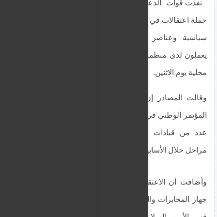
نفذت قوات الدعم السريع خلال الأسابيع الماضية
حملة اعتقالات في ولاية غرب دارفور استهدفت قيادات
سياسية وعناصر من الأجهزة النظامية وموظفين
يعملون لدى منظمات دولية، وفق ما أفادت به مصادر
محلية يوم الاثنين.
وقالت المصادر إن من بين الموقوفين رئيس حزب
المؤتمر الوطني في الولاية عيسى آدم بركة، إلى جانب
عدد من قيادات الحزب الذين جرى توقيفهم على
مراحل خلال الأسابيع الثلاثة الأخيرة.
وأضافت أن الاعتقالات شملت أكثر من 7 أفراد من
جهاز المخابرات والشرطة، إضافة إلى 3 موظفين في
قسم الأمن والسلامة بمطار الجنينة.