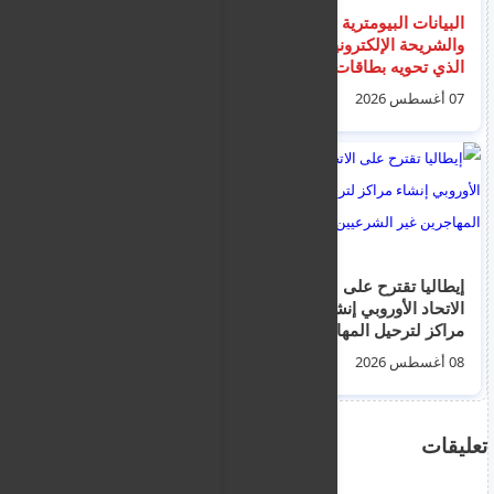
البيانات البيومترية
الشرطة في حالة
والشريحة الإلكترونية: ما
التأهب القصوى
الذي تحويه بطاقات
استعداداً لعطلة 15
الهوية الأوروبية ولماذا
أغسطس لثلاثة أيام – ما
07 أغسطس 2026
08 أغسطس 2026
تُستثنى بيانات الوالدين؟
الذي سيقومون
بفحصه؟
إيطاليا تقترح على
تشديد التشريعات
الاتحاد الأوروبي إنشاء
الأوروبية بقيادة قبرصية
مراكز لترحيل المهاجرين
حول "المناطق والبلدان
غير الشرعيين
الآمنة"
08 أغسطس 2026
07 أغسطس 2026
تعليقات