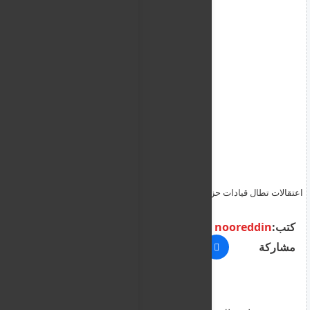
اعتقالات تطال قيادات حزبية ورجال امن وموظفين دوليين بغرب دارفور
ونقلهم الى نيالا
كتب:
nooreddin
مشاركة