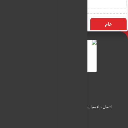
عام
التسميات
الأكثر زيارة
النـور نيوز
شبكة النـور الاعلامية
اتصل بناء
سياسة الاستخدام
سياسة الخصوصية
من نحن