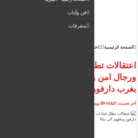
فن وآداب
متفرقات
الصفحة الرئيسية
اخبار
اعتقالات تطال قيادات حزبية
ورجال امن وموظفين دوليين
بغرب دارفور ونقلهم الى نيالا
أخر تحديث:
الثلاثاء 09 يونيو 2026
06:40:15 ص
أضف تعليق