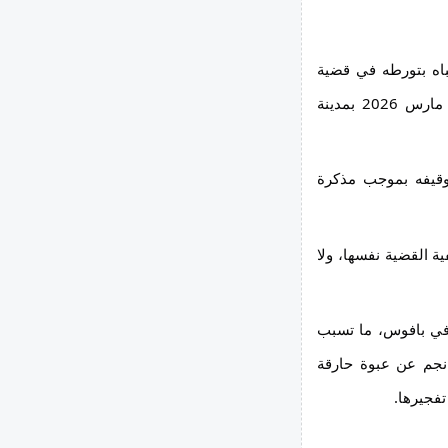
ألقت شرطة بافوس القبض على رجل يبلغ من العمر 36 عاماً للاشتباه بتورطه في قضية 
محاولة تدمير ممتلكات باستخدام المتفجرات، والتي وقعت في 30 مارس 2026 بمدينة 
وجاء الاعتقال بعد ظهور شهادة جديدة خلال التحقيقات، حيث تم توقيفه بموجب مذكرة 
وكانت الشرطة قد أوقفت سابقاً رجلاً يبلغ من العمر 46 عاماً على خلفية القضية نفسها، ولا 
وبحسب التحقيقات، وقع الانفجار فجر 30 مارس أمام مكاتب شركة في بافوس، ما تسبب 
بأضرار في مدخل المبنى وجدرانه. وكشفت الفحوصات أن الانفجار نجم عن عبوة حارقة 
تفجيرها.