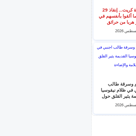
جزيرة كريت... إنقاذ 29
ألقوا بأنفسهم في
 هربا من حرائق
ت (فيديو)
 وسرقة طالب
اجنبي في ظلام نيقوسيا
مة يثير القلق حول
مة والإضاءة