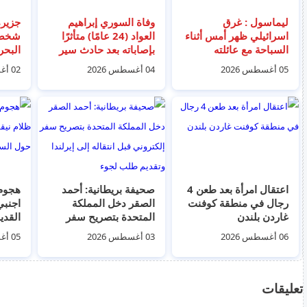
ليماسول : غرق
وفاة السوري إبراهيم
اسرائيلي ظهر أمس أثناء
العواد (24 عامًا) متأثرًا
شخصا 
السباحة مع عائلته
بإصاباته بعد حادث سير
البحر
بسكوتر كهربائي في
الغابا
05 أغسطس 2026
04 أغسطس 2026
02 أغسطس 2026
ليماسول
اعتقال امرأة بعد طعن 4
صحيفة بريطانية: أحمد
هجوم
رجال في منطقة كوفنت
الصقر دخل المملكة
غاردن بلندن
المتحدة بتصريح سفر
القدي
إلكتروني قبل انتقاله إلى
السلا
06 أغسطس 2026
03 أغسطس 2026
05 أغسطس 2026
إيرلندا وتقديم طلب لجوء
تعليقات