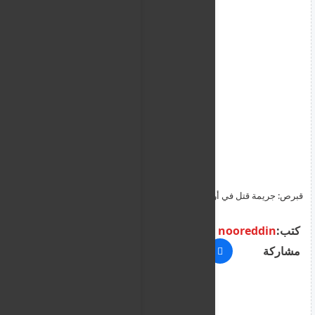
قبرص: جريمة قتل في أراكاباس السجن المؤبد المتتالي بتهمة القتل
المزدوج
كتب:
nooreddin
مشاركة