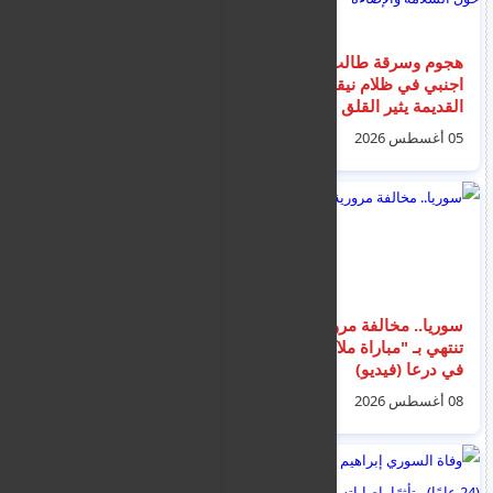
هجوم وسرقة طالب
غرق سائحة هولندية
اجنبي في ظلام نيقوسيا
خلال محاولتها إنقاذ
القديمة يثير القلق حول
صديقتها من الغرق قبالة
السلامة والإضاءة
شاطئ ماليا في اليونان
05 أغسطس 2026
07 أغسطس 2026
سوريا.. مخالفة مرورية
ألمانيا وصربيا توقفان
تنتهي بـ "مباراة ملاكمة"
ثلاثة سوريين في عملية
في درعا (فيديو)
أوروبية منسقة بدعم من
يوروبول ضد شبكات
08 أغسطس 2026
08 أغسطس 2026
تهريب هرّبت أكثر من
900 مهاجر عبر البحر