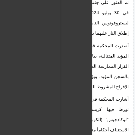
تم العثور على جثتي الضحيتين متفحمتين داخل سيارة 
في 30 يوليو 2024، على طريق ترابي في منطقة 
ليستروفونوس التابعة لمقاطعة ليماسول، بعد أن تم 
إطلاق النار عليهما ببندقية صيد.
أصدرت المحكمة قراراً بالإجماع يقضي بعقوبات السجن 
المؤبد المتتالية، بدلاً من الأحكام المتزامنة. ويخالف هذا 
القرار الممارسة المعتادة المتمثلة في الأحكام المتزامنة 
بالسجن المؤبد، ويؤثر على أي دراسة مستقبلية لطلب 
الإفراج المشروط المحتمل.
أشارت المحكمة في قرارها إلى قضية القتل الثلاثي التي 
تورط فيها كريستاكيس توماس، المعروف باسم 
"لوكادجيس" (الكوماندوز)، والتي فرضت فيها محكمة 
الاستئناف أحكاماً متتالية بالسجن المؤبد.