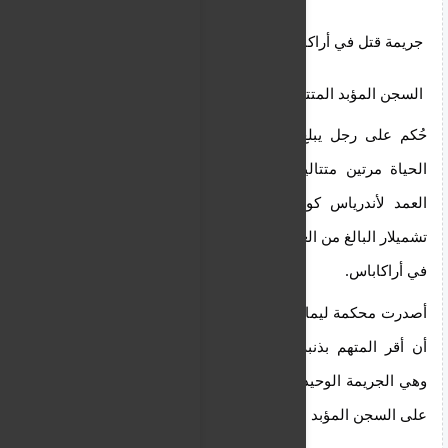
جريمة قتل في أراكاباس
 السجن المؤبد المتتالي بتهمة القتل المزدوج
حُكم على رجل يبلغ من العمر 25 عامًا بالسجن مدى 
الحياة مرتين متتاليتين يوم الثلاثاء بعد اعترافه بالقتل 
العمد لأندرياس كوزوبيس والمواطن السلوفاكي ديفيد 
تشميلار البالغ من العمر 38 عامًا في قضية القتل المزدوج 
في أراكاباس.
أصدرت محكمة ليماسول الجنائية الحكم في 9 يونيو، بعد 
أن أقر المتهم بذنبه في تهمتين تتعلقان بالقتل العمد، 
وهي الجريمة الوحيدة بموجب قانون العقوبات التي تنص 
على السجن المؤبد الإلزامي.