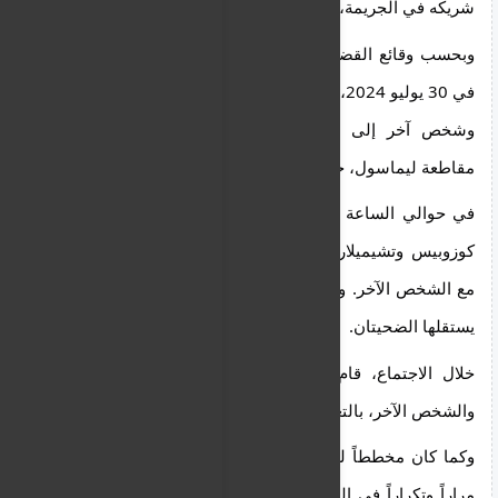
شريكه في الجريمة، الذي لا يزال ينكر التهم الموجهة إليه.
وبحسب وقائع القضية، بعد الساعة الحادية عشرة مساءً 
في 30 يوليو 2024، توجه الشاب البالغ من العمر 25 عامًا 
وشخص آخر إلى منطقة خزان المياه في أراكاباس، 
مقاطعة ليماسول، حاملين بندقية صيد.
في حوالي الساعة الحادية عشرة والنصف مساءً، وصل 
كوزوبيس وتشيميلار إلى نفس الموقع بعد اتفاق مسبق 
مع الشخص الآخر. وكان تشيميلار يقود السيارة التي كان 
يستقلها الضحيتان.
خلال الاجتماع، قام الشاب البالغ من العمر 25 عامًا 
والشخص الآخر، بالتعاون معًا، بقتل كوزوبيس وشميلار.
وكما كان مخططاً له مسبقاً، أُطلق النار على الضحيتين 
مراراً وتكراراً في الرأس ببندقية صيد. وأوضح الادعاء أن 