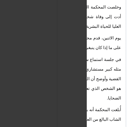
وخلصت المحكمة الجنائية إلى أن المتهم تصرف بطريقة 
أدت إلى وفاة شخصين وأظهرت استهتاراً تاماً بالقيمة 
العليا للحياة البشرية.
يوم الاثنين، قدم محامي المدعى عليه حججاً مكتوبة تركز 
على ما إذا كان ينبغي تنفيذ الأحكام بالتتابع.
في جلسة استماع سابقة في 29 مايو، قدم الادعاء، الذي 
مثله كبير مستشاري الجمهورية أندرياس أريستيدو، وقائع 
القضية وأوضح أن الشاب البالغ من العمر 25 عامًا لم يكن 
هو الشخص الذي تعامل مع البندقية المستخدمة في قتل 
الضحايا.
أُبلغت المحكمة أنه بعد صدور الحكم، من المتوقع أن يدلي 
الشاب البالغ من العمر 25 عامًا بشهادته كشاهد إثبات ضد 