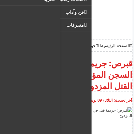
فن وآداب
متفرقات
الصفحة الرئيسية
حوادث
قبرص: جريمة قتل في أراكاباس
السجن المؤبد المتتالي بتهمة
القتل المزدوج
أخر تحديث:
الثلاثاء 09 يونيو 2026
11:40:39 ص
أضف تعليق