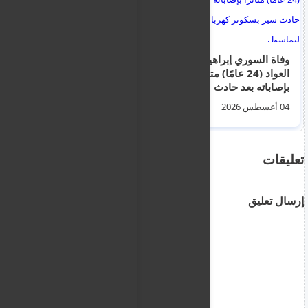
وفاة السوري إبراهيم
بافوس : راهب قبرصي
العواد (24 عامًا) متأثرًا
يوناني يطعن رجلا في
بإصاباته بعد حادث سير
رقبته و اعتقال الراهب
بسكوتر كهربائي في
04 أغسطس 2026
08 أغسطس 2026
ليماسول
تعليقات
إرسال تعليق