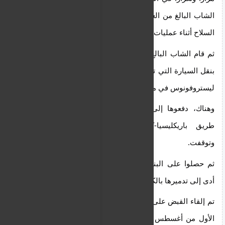
الشاب البالغ من العمر 25 عاماً لم يكن هو من استخدم 
السلاح أثناء عمليات القتل.
ثم قام الشاب البالغ من العمر 25 عاماً والشخص الآخر 
بنقل السيارة التي تحتوي على جثث الضحايا إلى منطقة 
ليستروفونوس في مقاطعة ليماسول.
وهناك، دفعوها إلى طريق ترابي جانبي منحدر قبالة 
طريق باريكليسيا-كيلاكي، حيث اصطدمت بشجرة 
وتوقفت.
ثم حصلوا على البنزين وأشعلوا النار في السيارة، مما 
أدى إلى تدميرها بالكامل وحرق جثث الضحايا.
تم إلقاء القبض على الشاب البالغ من العمر 25 عامًا في 
الأول من أغسطس 2024، الساعة 8:45 مساءً، بعد أن 