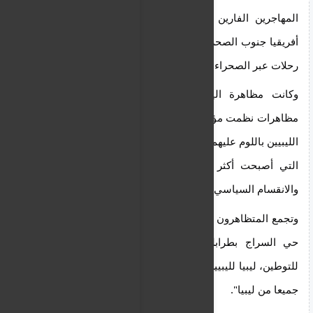
المهاجرين الفارين من الصراع والفقر، وهم غالبا من 
أفريقيا جنوب الصحراء، حيث يخاطر كثيرون منهم بخوض 
رحلات عبر الصحراء أو عبر البحر المتوسط.
وكانت مظاهرة اليوم الخميس الأكبر من بين عدة 
مظاهرات نظمت مؤخرا ضد المهاجرين، الذين يلقي بعض 
الليبيين باللوم عليهم في المشاكل الاجتماعية والاقتصادية 
التي أصبحت أكثر وضوحا خلال 15 عاما من الصراع 
والانقسام السياسي.
وتجمع المتظاهرون أمام المكتب الرئيسي للمفوضية في 
حي السراج بطرابلس، مرددين شعارات منها "لا، لا 
للتوطين، ليبيا لليبيين فقط" و"أخرجوا من ليبيا، أخرجوهم 
جميعا من ليبيا".