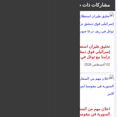
مشاركات ذات صلة
تحليق طيران استطلاع
سوريا.. بلاغ من مزارع
إسرائيلي فوق دمشق
يقود إلى ضبط صواريخ
تزامنا مع توغل في ريف
"غراد" في ريف درعا
درعا جنوب سوريا
02 أغسطس 2026
03 أغسطس 2026
اعلان مهم من السفارة
نشرة اخبار قبرص
السورية في نيقوسيا
العاجلة ليوم الاثنين 3