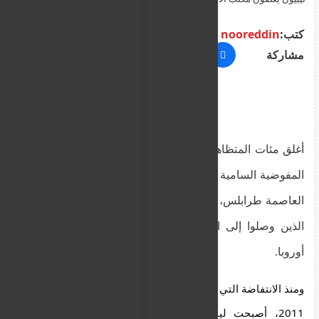
كتب:
nooreddin
مشاركة
أغلق مئات المتظاهرين الليبيين الخميس 6 مايو مكتب
المفوضية السامية للأمم المتحدة لشؤون اللاجئين في
العاصمة طرابلس، وذلك خلال مظاهرة ضد المهاجرين
الذين وصلوا إلى البلاد بحثا عن عمل أو للعبور إلى
أوروبا.
ومنذ الانتفاضة التي دعمها حلف شمال الأطلسي في عام 
2011، أصبحت ليبيا طريق عبور لمئات الآلاف من 