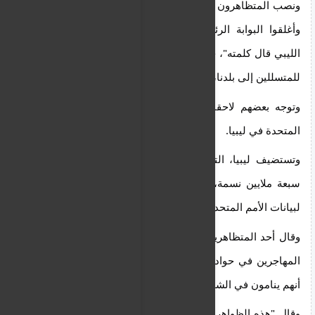
ونصب المتظاهرون خياما وأحضروا شاحنة محملة بالرمل 
وأغلقوا البوابة الرئيسية للمبنى وهم يهتفون "الشعب 
الليبي قال كلمته"، حاملين لافتات عليها شعارات منها "لا 
للمتسللين إلى بلدنا، أخرجوهم”.
وتوجه بعضهم لاحقا في مسيرة إلى مكتب بعثة الأمم 
المتحدة في ليبيا.
وتستضيف ليبيا، التي يقدر عدد سكانها الإجمالي بنحو 
سبعة ملايين نسمة، ما يزيد عن 900 ألف مهاجر، وفقا 
لبيانات الأمم المتحدة.
وقال أحد المتظاهرين ويدعى أحمد إنه يلقي باللوم على 
المهاجرين في حوادث السطو والاعتداءات، واشتكى من 
أنهم ينامون في الشوارع.
وقال "هذه الظواهر لم تكن موجودة في المجتمع الليبي 