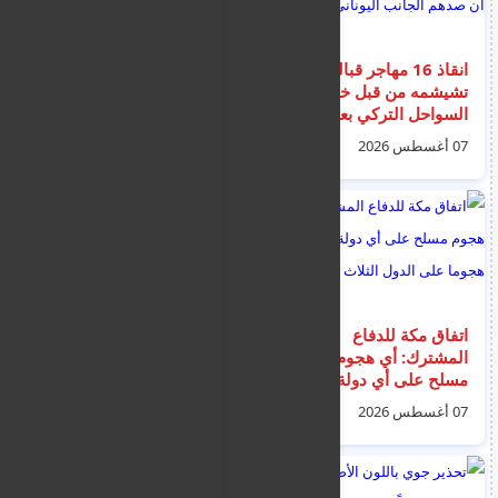
انقاذ 16 مهاجر قبالة
موقع DSA: إيران طوّرت
تشيشمه من قبل خفر
قدرات صواريخها بشكل
السواحل التركي بعد ان
كبير
صدهم الجانب اليوناني
07 أغسطس 2026
07 أغسطس 2026
امس
‏اتفاق مكة للدفاع
اعلان مهم من السفارة
المشترك: أي هجوم
السورية في نيقوسيا
مسلح على أي دولة يعد
لمن يهمه الامر
هجوما على الدول
07 أغسطس 2026
05 أغسطس 2026
الثلاث جميعها