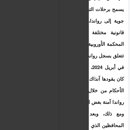
يسمح برحلات الترحيل هذه، بل وتم ترتيب رحلات 
جوية إلى رواندا، إلا أن المخطط واجه تحديات 
قانونية مختلفة على الصعيدين المحلي وفي 
المحكمة الأوروبية لحقوق الإنسان بسبب تساؤلات 
تتعلق بسجل رواندا في مجال حقوق الإنسان.
في أبريل 2024، حاولت الحكومة البريطانية، التي 
كان يقودها آنذاك ريشي سوناك، التحايل على تلك 
الأحكام من خلال تمرير تشريع أساسي أعلن أن 
رواندا آمنة بغض النظر عن أحكام المحكمة .
ومع ذلك، وبعد شهرين ونصف، خسر حزب 
المحافظين الذي يتزعمه سوناك الانتخابات العامة، 