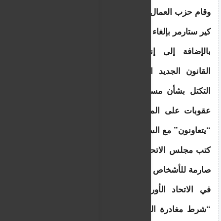
وقام حزب العمال الذي خلف حكومته بقيادة السير 
كير ستارمر بإلغاء الخطة.
بالإضافة إلى إنشاء “مراكز العودة”، سيعزز 
القانون الجديد التعاون بين الدول الأعضاء في 
التكتل بشأن مسألة عودة المهاجرين، وسيفرض 
عقوبات على المهاجرين غير النظاميين الذين لا 
“يتعاونون” مع السلطات الوطنية .
كتب مجلس الاتحاد الأوروبي أنه سيضع “التزامات 
صارمة للأشخاص الذين ليس لديهم الحق في البقاء 
في الاتحاد الأوروبي”، وتشمل هذه الالتزامات 
“شرط مغادرة الدولة العضو المعنية والتعاون مع 