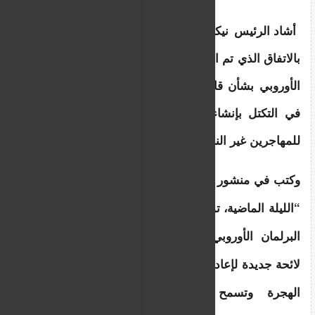
أشاد الرئيس نيكوس كريستودوليدس يوم الثلاثاء 
بالاتفاق الذي تم التوصل إليه بين مؤسسات الاتحاد 
الأوروبي بشأن قانون جديد يسمح للدول الأعضاء 
في التكتل بإنشاء “مراكز عودة” في دول ثالثة 
للمهاجرين غير النظاميين .
وكتب في منشور على وسائل التواصل الاجتماعي: 
“الليلة الماضية، توصلت رئاسة قبرص، بالتعاون مع 
البرلمان الأوروبي والمفوضية، إلى اتفاق بشأن 
لائحة جديدة لإعادة المهاجرين، والتي تكمل اتفاقية 
الهجرة وتسمح بعودة أسرع وأكثر فعالية 