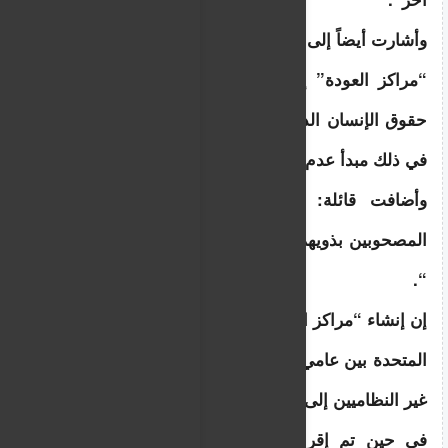
وأشارت أيضاً إلى أنه لا يمكن إبرام اتفاقيات إنشاء 
“مراكز العودة” إلا مع “دولة ثالثة تحترم معايير 
حقوق الإنسان الدولية ومبادئ القانون الدولي، بما 
في ذلك مبدأ عدم الإعادة القسرية”.
وأضافت قائلة: ” يتم استبعاد القاصرين غير 
المصحوبين بذويهم من هذه الاتفاقيات أو الترتيبات 
“.
إن إنشاء “مراكز العودة” يذكرنا بمحاولات المملكة 
المتحدة بين عامي 2022 و2024 لترحيل المهاجرين 
غير النظاميين إلى رواندا.
في حين تم إقرار تشريع في المملكة المتحدة 