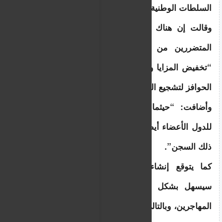
السلطات الوطنية”.
وقالت إن هناك “عواقب” في حال عدم تعاون 
المتضررين من القانون الجديد، بما في ذلك 
“تخفيض المزايا والبدلات الممنوحة“ و”رفض منح 
الحوافز لتشجيع العودة الطوعية”.
وأضافت: “حيثما يسمح القانون الوطني، يجوز 
للدول الأعضاء أيضاً فرض عقوبات جنائية، بما في 
ذلك السجن”.
كما يتوقع إنشاء “أمر عودة أوروبي”، والذي 
سيسهل بشكل فعال الاعتراف المتبادل بعودة 
المهاجرين، وبالتالي يمنع المهاجرين غير النظاميين 