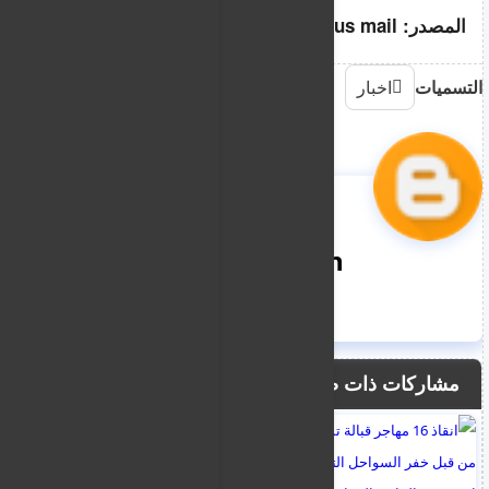
المصدر: Cyprus mail
التسميات
اخبار
nooreddin
مشاركات ذات صلة