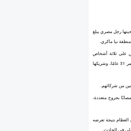
كشفت الشرطة اليونانية عن ملابسات قضية جريمة قتل وحشية راح ضحيتها رجل مصري يبلغ 
 وبحسب ما تداولته وسائل إعلام يونانية (3 مايو 2026) أُلقي القبض على ثلاثة أشخاص 
تورطوا في القضية، وهم الزوجة المنفصلة عن الضحية، البالغة من العمر 31 عامًا، وشريكها 
وفيما يتعلق بتسلسل الأحداث، فإن الضحية نقل ، ظهر يوم 25 أبريل، مصابًا بجروح متعددة، 
كشفت الفحوصات الطبية أن سبب وفاة الضحية هو كسور متعددة في العظام نتيجة تعرضه 
ولي في الحادث.