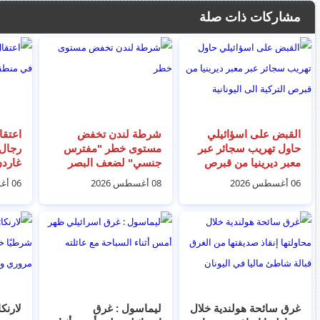
مشاركات ذات صلة
القبض على اسؤائيلي
شرطة لندن تخفض
حاول تهريب سجائر عبر
مستوى خطر "مفترس
رجال
معبر ديرينيا من قبرص
جنسي" لضعف البصر
غاردن
التركية الى اليونانية
فيرتكب 3 جرائم قتل
06 أغسطس 2026
08 أغسطس 2026
06 أغسطس 2026
واغتصاب
غرق سائحة هولندية خلال
ليماسول : غرق
لارنك