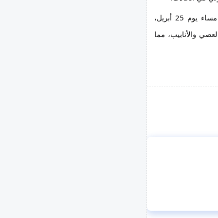
أظهر التحقيق أن المتهمين الثلاثة، بسبب خلافات شخصية، توجهوا مساء يوم 25 أبريل، 
برفقة آخرين، إلى منزل الضحية حيث اعتدوا عليه بالضرب المبرح بالعصي والأنابيب، مما 