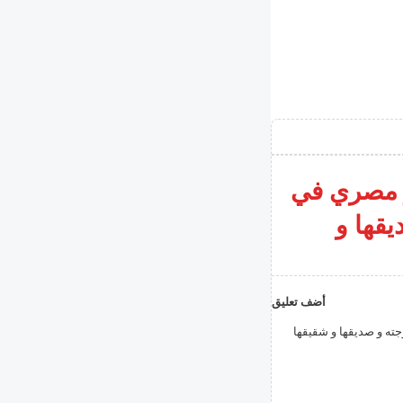
 مصري في
يقها و
أضف تعليق