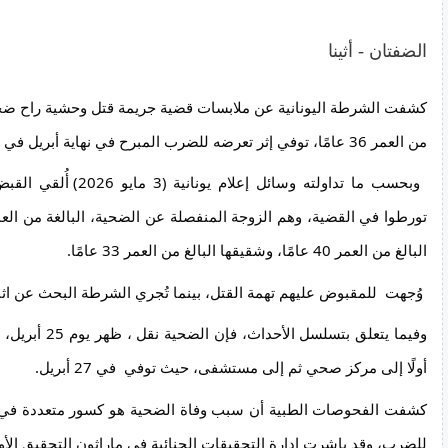
الضفتان - أثينا
من العمر 36 عامًا، توفي إثر تعرضه للضرب المبرح في نهاية أبريل في منطقة نيا ماكري.
البالغ من العمر 40 عامًا، وشقيقها البالغ من العمر 33 عامًا.
 وُجهت  للمقبوض عليهم تهمة القتل، بينما تُجري الشرطة البحث عن اثنين من شركائهم. 
أولًا إلى مركز صحي ثم إلى مستشفى، حيث توفي  في 27 أبريل.
للضرب، وقد باشرت إدارة التحقيقات الجنائية في ماراثون التحقيق الأ