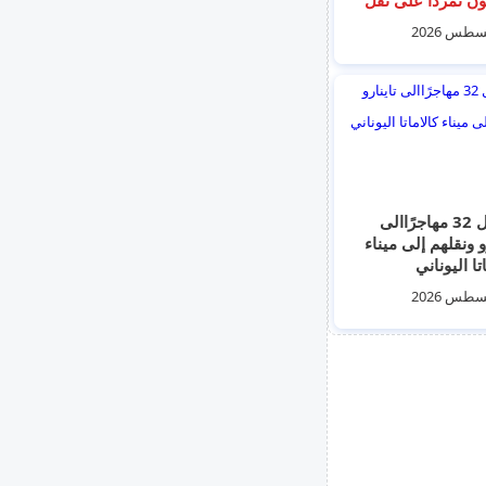
نزلاء تمهيدًا لترحيله
ركيا
وصول 32 مهاجرًاالى
و ونقلهم إلى ميناء
تا اليوناني