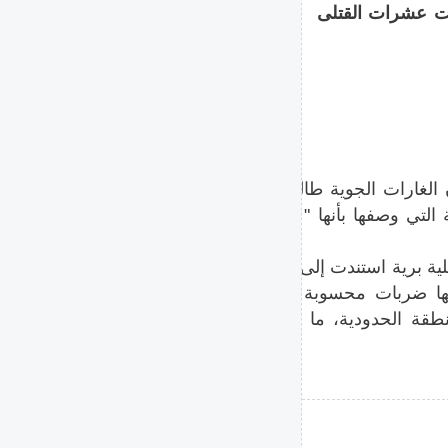
عت عشرات القتلى
الغارات الجوية طالت ولايات
ية التي وصفها بأنها "عمل جبان
ية برية استندت إلى معلومات
قبتها ضربات محسوبة على نحو
طقة الحدودية، ما أسفر عن