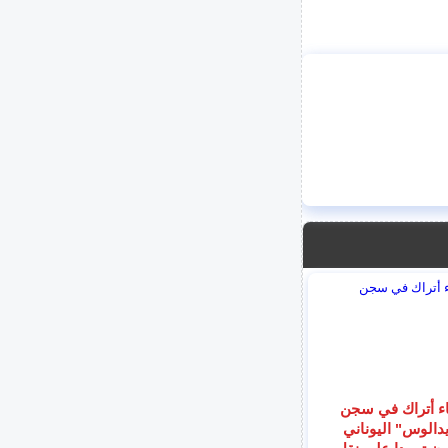
ء أتراك في سجن
دالوس" اليوناني
ن تمردا على نقل