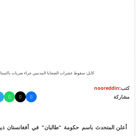
كابل: سقوط عشرات الضحايا المدنيين جراء ضربات باكستان
كتب:
nooreddin
مشاركة
أعلن المتحدث باسم حكومة "طالبان" في أفغانستان ذبي