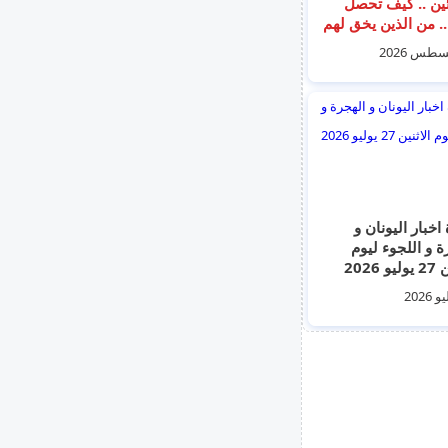
ئين .. كيف تحصل
.. من الذين يخق لهم
ئه وماهي مميزاته
ين؟
اخبار اليونان و
ة و اللجوء ليوم
 2026