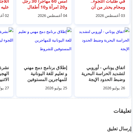
في طلبات اللجوء..
امس 60 مهاجرا 30 رجل
اللاج
ومحامٍ يحذر من أن
و20 امرأة و10 أطفال
عليه 
الإجراءات السريعة قد
نقلوا الى مركز زيرفو
اقتنا
03 أغسطس 2026
04 أغسطس 2026
02 أغسطس 2026
تضر بأصحاب القضايا
(Zervou)
للاجئ
الحقيقية
اتفاق يوناني - أوروبي
إطلاق برنامج دمج مهني
نشرة 
لتشديد الحراسة البحرية
و تعليم للغة اليونانية
الهجر
وضبط الحدود الإيجة
للمهاجرين المستوفين
الاثنين 27 يوليو
للشروط
26 يوليو 2026
25 يوليو 2026
27 يوليو 2026
تعليقات
إرسال تعليق