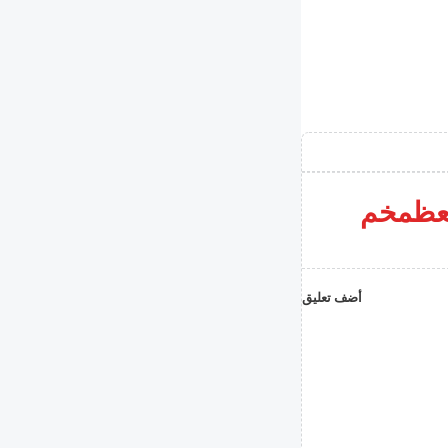
ر من 4000 لاجئ عام 2026 معظمخم
أضف تعليق