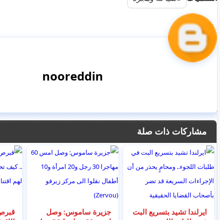
nooreddin
مشاركات ذات صلة
ايرلندا تشيد بتسريع البت
جزيرة ساموس: وصل
قبرص