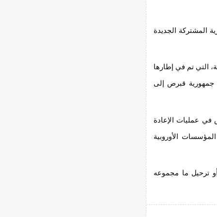
من قبرص منذ بداية عام 2026، وذلك في أعقاب عملية الإعادة القسرية المشتركة الجديدة 
شارك أعضاء دائرة شؤون الأجانب والهجرة مؤخراً في العملية المشتركة، التي تم في إطارها 
إعادة مواطني الدول الثالثة المقيمين بشكل غير قانوني في أراضي جمهورية قبرص إلى 
بحسب ما أفادت به الشرطة، فإن هذه هي المشاركة العاشرة لقبرص في عمليات الإعادة 
المشتركة لـ FRONTEX في عام 2026، وذلك في إطار التعاون مع المؤسسات الأوروبية 
وبحسب البيانات نفسها، فقد تم منذ بداية العام وحتى اليوم إعادة أو ترحيل ما مجموعه 