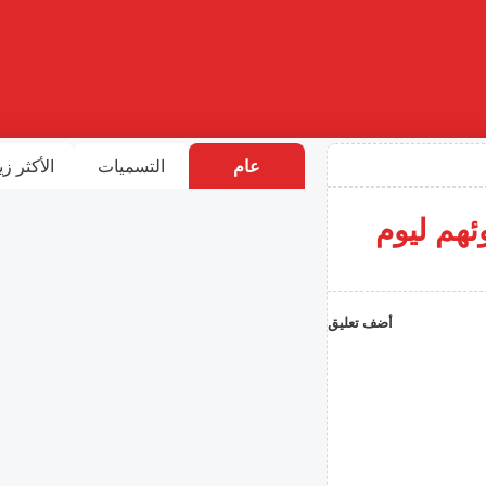
عام
التسميات
الأكثر زي
ئهم ليوم
أضف تعليق