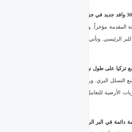
أصدرت وزارة الهجرة واللجوء
ة المقدمة مؤخراً. وتهدف الخطة لتقليص فترة انتظار المهاج
بر الرئيسي. وتأتي هذه الخطوة لمواجهة التدفقات المتزايدة 
كثفت الشرطة اليونانية استخدا
ومنع التسلل البري. ورصدت المنظومة عدة مجموعات حاولت عبو
ات الأرضية للتعامل معها. وتأتي العمليات بالتنسيق الكامل
بدأت السلطات اليونانية تنفيذ خطة