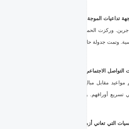
سيرت وزارة الصحة فرقاً طبية متن
مهاجرين. وركزت الحملة على تقديم نصائح للوقاية من ضربا
اسية. وتمت جدولة حالات خاصة من كبار السن لنقلهم إلى مرا
تتبعت وحدة مكافحة الجرائم الإلكترونية
 مواعيد مقابل مبالغ مادية. وألقت الشرطة القبض على ثلاث
 في تسريع أوراقهم. وحذرت وزارة الهجرة مجدداً من أن كاف
وافقت مصلحة الهجرة اليونا