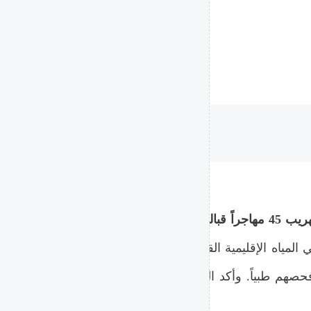
أعلنت السلطات البحرية ا
مياه الإقليمية القريبة من تركيا. وتمكنت فرق الإنقاذ من 
وفحصهم طبياً. وأكد البيان توقيف شخصين على متن القارب يُ