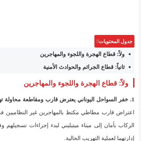
جدول المحتويات
ولاً: قطاع الهجرة واللجوء والمهاجرين
ثانياً: قطاع الجرائم والحوادث الأمنية
ولاً: قطاع الهجرة واللجوء والمهاجرين
1. خفر السواحل اليوناني يعترض قارب ومقاطعة محاولة تهريب 45 مهاجراً قبالة جزيرة لسبوس
اعتراض قارب مطاطي مكتظ بالمهاجرين غير النظاميين في ال
الركاب بأمان إلى ميناء ميتيليني لبدء إجراءات تسجيلهم 
إدارتهما لعملية التهريب الحالية.