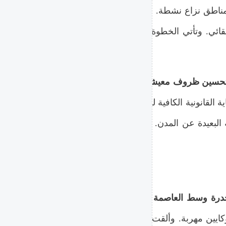
مناطق نزاع نشطة. ويمنح القرار المستفيدين الحق في الرعاي
. وتأتي الخطوة التزاماً بالمعايير والاتفاقيات الدولية الموق
تجمع عشرات الناشطين أمام 
اية القانونية الكافية لهم. ودعا المشاركون إلى تسهيل إجراءا
 البعيدة عن المدن. وانتهت الفعالية دون تسجيل أي مناوشات
أفرزت عملية أمنية منسقة عن مدا
ايين مهربة. وألقت القوات القبض على خمسة أشخاص من