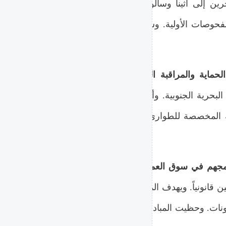
 إلى أثينا وسالونيك. واستهدفت الدفعة الأولى العائلات و
لفحوصات الأولية. وسيتم دمج هؤلاء الأفراد في برامج السكن
جددت الحكومة اليونانية دعوتها ل
 البحرية الجنوبية. وأشارت تقارير رسمية إلى أن تكلفة صيانة
حلية المخصصة للطوارئ. وتأمل أثينا في الحصول على حزمة 
أطلقت منظمات إنسانية بالتعاون مع بلد
لمقيمين قانونياً. ويهدف المشروع إلى توفير فرص عمل حقيقية ف
معونات. وحظيت المبادرة بترحيب واسع من الهيئات الحقوقية ك