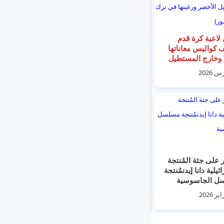
لاعبة كرة قدم
كواليس معاناتها
وخارج المستطيل
ر ورغبتها في ترك
 (صور)
ر على جثة المُنتجة
ئيلية دانا إيدنمُنتجة
ل الجاسوسية
ن"، ميتة في
ا بفندق في
ة اليونانية أثينا