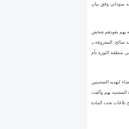
ة قُدّرت خسائرها بـ 24 مليون جنيه سوداني وفق بيان
به بهم يقودهم شخص
 صالح، المعروفة بـ
لجبل”، وابنتها عقب مشاركتها في حفل زفاف بالحارة 40 في منطقة الثورة بأم
اء لتهديد الضحيتين
 المشتبه بهم وألقت
يتم تحويلهم إلى قسم شرطة الثورة بالحارة 54 وفتح بلاغات تحت المادة