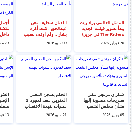
الممثل العالمي براد بيت
االفنان سطيف معن
أجمل 
يبدأ تصوير فيلمه الجديد
عبدالحق : كنت أكره
تكشف 
The Riders في جزيرة
بشار .. ولم اوقف بسبب
داخل 
"هيدرا" اليونانية
تأييد النظام السابق
الأخض
20 فبراير 2026
09 مايو 2026
23 مارس 2026
الكرة
شكران مرتجى تنفي
الحكم بسجن المغني
العثو
تصريحات منسوبة إليها
المغربي سعد لمجرد 5
الإسرا
بشأن مجلس الشعب
سنوات بتهمة الاغتصاب
مسلس
السوري وتؤكد: سألاحق
"طهرا
05 يوليو 2026
21 مايو 2026
19 فبراير 2026
مروجي الشائعات قانونيا
غرفته
العاصم