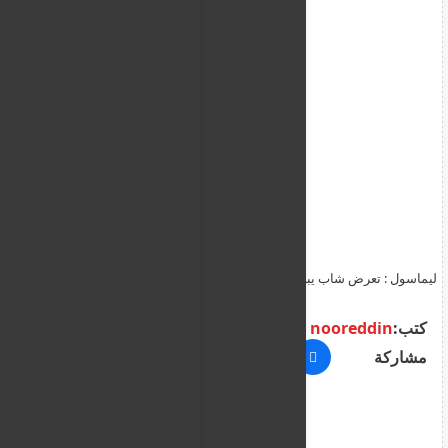
ليماسول : تعرض شاب يبلغ من العمر 23 عامًا للطعن في كاتو بوليميديا
وحالته خطيرة
كتب:
nooreddin
مشاركة