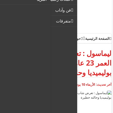
فن وآداب
متفرقات
الصفحة الرئيسية
حوادث
ليماسول : تعرض شاب يبلغ من
العمر 23 عامًا للطعن في كاتو
بوليميديا وحالته خطيرة
أخر تحديث:
الأربعاء 10 يونيو 2026
09:02:06 ص
أضف تعليق