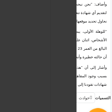
وأضاف: "نحن نبحث عن أشخاص ربما شاهدوا شيئاً، 
لتقديم أي شهادة تتعلق بالحادث، بالإضافة إلى أدلة أخرى 
نحاول تحديد موقعها في المنطقة". 
"للوهلة الأولى، يبدو أن هناك حادثة وقعت بين بعض 
الأشخاص، اثنان على الأقل، وأسفرت عن إصابة الشاب 
البالغ من العمر 23 عامًا"، قال السيد كيرياكو، مشيرًا إلى 
أن حالته خطيرة وأنه يخضع لعملية جراحية. 
وأشار إلى أن "هذه منطقة يتواجد فيها الشباب بكثرة 
بسبب وجود المقاهي فيها"، مضيفاً أن "نحن نبحث عن 
شهادات تقودنا إلى الأشخاص المتورطين في الحادث"
التسميات
حوادث