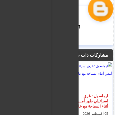
nooreddin
مشاركات ذات صلة
ليماسول : غرق
اصابة مهاجر سوري
اسرائيلي ظهر أمس
يعمل على ماكينة اعلاف
أثناء السباحة مع عائلته
بجروح خطيرة انحشر
نصف جسده داخل آلة
05 أغسطس 2026
07 أغسطس 2026