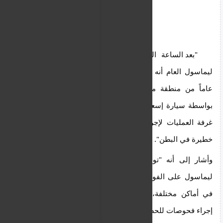
   "بعد الساعة الثانية ظهراً بقليل، أبلغنا مستشفى 
ليماسول العام أنه تم تسليم شخص يبلغ من العمر 23 
عاماً من منطقة محددة في كاتو بوليميديا، وتم نقله 
بواسطة سيارة إسعاف، حيث تم إدخاله على الفور إلى 
غرفة العمليات لإجراء عملية جراحية بعد تعرضه لطعنة 
خطيرة في البطن". 
وأشار إلى أنه "توجه ضابط وأفراد من قسم شرطة 
ليماسول على الفور إلى مكان الحادث، وتم تحديد بقع 
في أماكن مختلفة، وتم تطويق مكان الحادث، ويجري 
إجراء فحوصات للحصول على شهادات بشأن الحادث". 