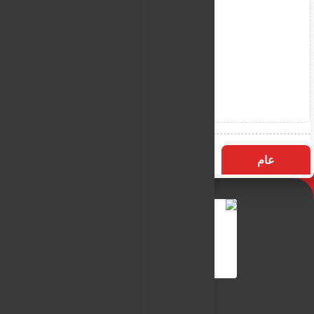
عام
التسميات
الأكثر زيارة
النـور نيوز
شبكة النـور الاعلامية