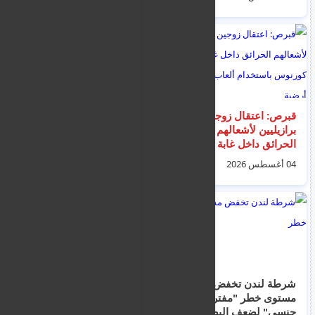
لإنتاج الأعلاف
قبرص: اعتقال زوجين
إنذارات متجددة
برازيليين لأشعالهم
للمهاجرين غير
الحرائق داخل غابة
النظاميين للمغادرة
كورنوس باستخدام
الطوعية داخل مراكز
04 أغسطس 2026
07 أغسطس 2026
ألعاب نارية أرضية
الإيواء والاستقبال
شرطة لندن تخفض
اعتقال امرأة بعد طعن 4
مستوى خطر "مفترس
رجال في منطقة كوفنت
جنسي" لضعف البصر
غاردن بلندن