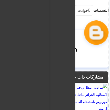
التسميات
حوادث
nooreddin
مشاركات ذات صلة