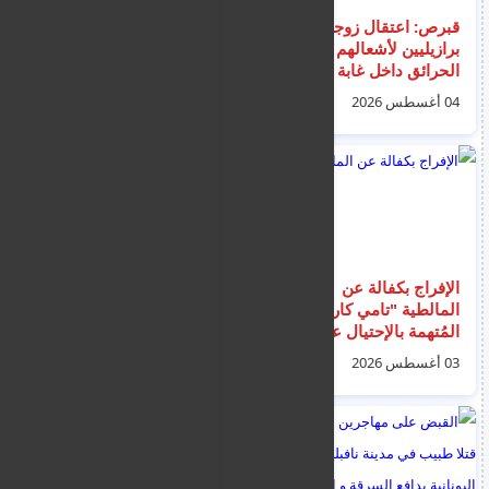
قبرص: اعتقال زوجين
صحيفة بريطانية: أحمد
برازيليين لأشعالهم
الصقر دخل المملكة
الحرائق داخل غابة
المتحدة بتصريح سفر
كورنوس باستخدام
إلكتروني قبل انتقاله
04 أغسطس 2026
03 أغسطس 2026
ألعاب نارية أرضية
إلى إيرلندا وتقديم طلب
لجوء
الإفراج بكفالة عن
بمعاونة 3 موظفين..
المالطية "تامي كاروانا"
مصري يستأجر قاعة
المُتهمة بالإحتيال على
بمحكمة وينتحل صفة
200 شخص بمبلغ مليون
قاضي للنصب على
03 أغسطس 2026
03 أغسطس 2026
يورو
المواطنين