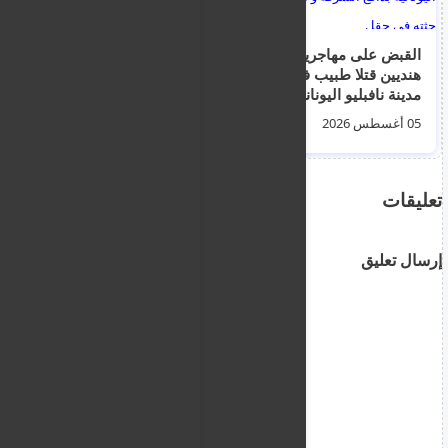
القبض على مهاجرين
فماغوستا : العثور على
هنديين قتلا طبيب في
جثة متفحمة داخل
مدينة نافبليو اليونانية
سيارة محترقة على
بدافع السرقة و اخفيا
طريق أفغورو الترابي
05 أغسطس 2026
02 أغسطس 2026
حثته في حقل
تعليقات
إرسال تعليق