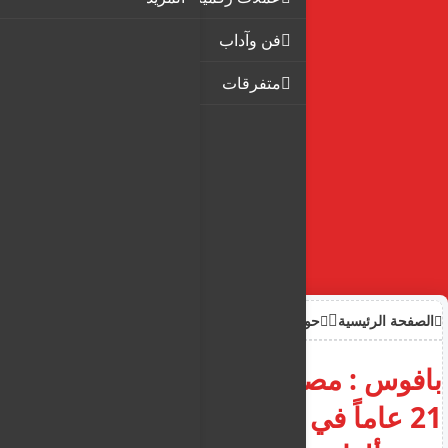
فن وآداب
متفرقات
الصفحة الرئيسية
حوادث
بافوس : مصرع عامل اجنبي يبلغ
21 عاماً في حادث عمل سُحق