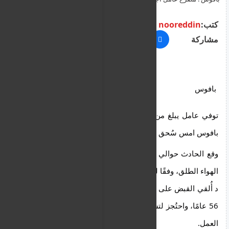
ألواح زجاجية.
كتب:
nooreddin
مشاركة
بافوس
توفي عامل يبلغ من العمر 21 عاماً في حادث عمل في 
بافوس امس سُحق تحت ألواح زجاجية.
وقع الحادث حوالي الساعة 12:30 ظهرًا أثناء العمل في 
الهواء الطلق، وفقًا للمعلومات قيد التحقيق. وق
د أُلقي القبض على صاحب عمل الضحية، البالغ من العمر 
56 عامًا، واحتُجز لتسهيل التحقيق. وتم إبلاغ إدارة تفتيش 
العمل. 