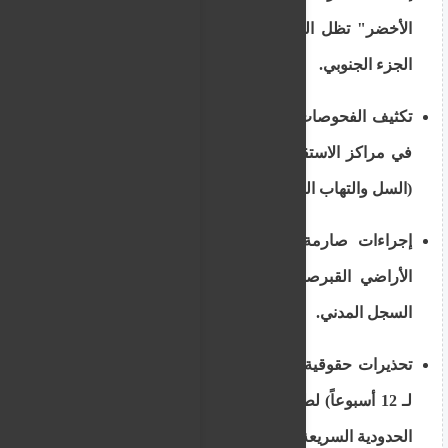
الأخضر" تظل المسار الأكبر لتدفق المهاجرين إلى
الجزء الجنوبي.
تكثيف الفحوصات الطبية الإلزامية للمهاجرين الجدد
في مراكز الاستقبال للكشف عن الأمراض السارية
(السل والتهاب الكبد).
إجراءات صارمة لمنع طالبي اللجوء من مغادرة
الأراضي القبرصية دون موافقة رسمية من مدير
السجل المدني.
تحذيرات حقوقية من فترات الاحتجاز الطويلة (تصل
لـ 12 أسبوعاً) لطالبي اللجوء المشمولين بالإجراءات
الحدودية السريعة.