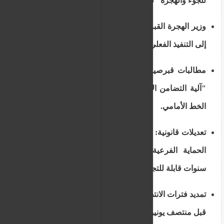
للجوء والهجرة" لتسريع البت في الطلبات.
وزير الهجرة القبرصي: الانتقال من مرحلة التخطيط
إلى التنفيذ الفعلي في إدارة ملف الحدود.
مطالبات قبرصية مستمرة للاتحاد الأوروبي بتفعيل
"آلية التضامن الإلزامي" لتخفيف الضغط عن دول
الخط الأمامي.
تعديلات قانونية: تحويل جميع تصاريح الإقامة لطالبي
الحماية الفرعية في قبرص إلى مؤقتة لمدة 3
سنوات قابلة للتجديد.
تمديد فترات الانتظار لملفات اللجوء القديمة المقدمة
قبل منتصف يونيو لإعطاء الأولوية للنظام الجديد.