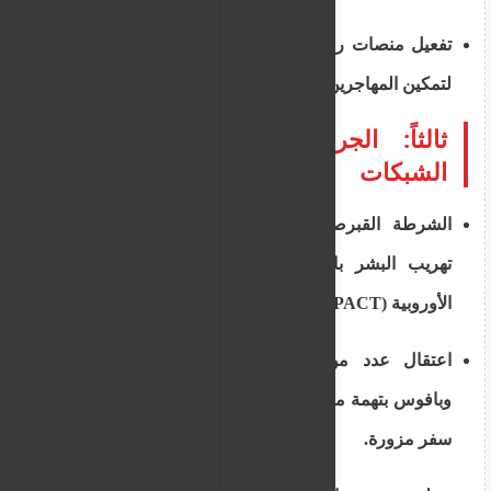
تفعيل منصات رقمية جديدة داخل مراكز الاستقبال
لتمكين المهاجرين من إدخال بياناتهم الشخصية ذاتياً.
ثالثاً: الجرائم، التزوير، ومكافحة
الشبكات
الشرطة القبرصية تكثف حملاتها لضبط شبكات
تهريب البشر بالتعاون مع وكالات إنفاذ القانون
الأوروبية (EMPACT).
اعتقال عدد من المهاجرين في مطاري لارنكا
وبافوس بتهمة محاولة مغادرة البلاد باستخدام وثائق
سفر مزورة.