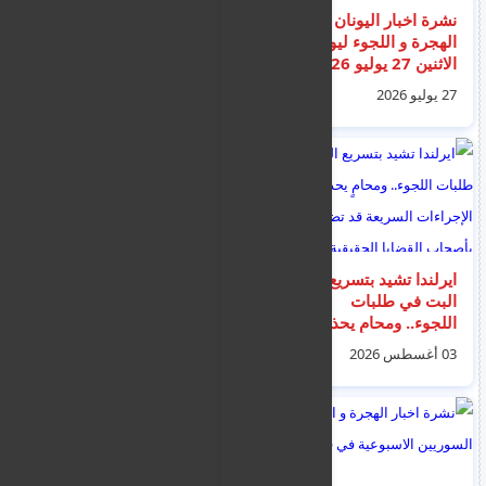
نشرة اخبار اليونان و
100 دولار لكل عائد..
الهجرة و اللجوء ليوم
الأمم المتحدة تشجع
الاثنين 27 يوليو 2026
السوريين على العودة
من لبنان
27 يوليو 2026
08 أغسطس 2026
ايرلندا تشيد بتسريع
إيطاليا تعلق اتفاقية
البت في طلبات
شنغن مع إسبانيا بسبب
اللجوء.. ومحامٍ يحذر من
أحداث سبتة و اقتحام
أن الإجراءات السريعة
50 الف مغربي للمدينة
03 أغسطس 2026
01 أغسطس 2026
قد تضر بأصحاب القضايا
الحقيقية