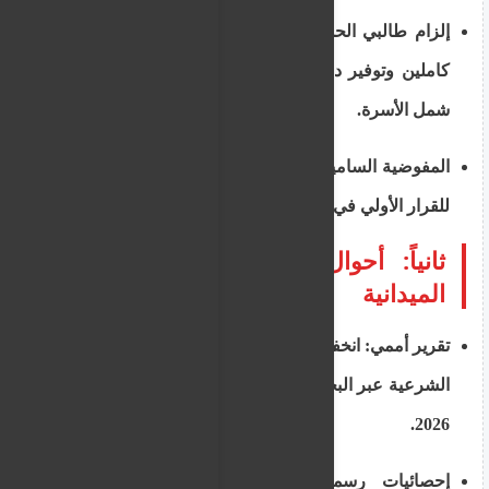
إلزام طالبي الحماية الفرعية بالانتظار لمدة عامين
كاملين وتوفير دخل مسجل قبل السماح بطلب لم
شمل الأسرة.
المفوضية السامية للاجئين تحدد 6 أشهر كحد أقصى
للقرار الأولي في طلبات اللجوء العادية داخل قبرص.
ثانياً: أحوال المهاجرين والتدفقات
الميدانية
تقرير أممي: انخفاض ملحوظ في تدفقات الهجرة غير
الشرعية عبر البحر نحو قبرص في النصف الأول من
2026.
إحصائيات رسمية: المعابر البرية عبر "الخط