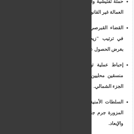
حملة تفتيشية واسعة في نيقوسيا وليماسول لضبط
العمالة غير القانونية وتغريم أصحاب العمل.
القضاء القبرصي يشدد العقوبات على المتورطين
في ترتيب "زيجات المصلحة" (الزواج الصوري)
بغرض الحصول على الإقامة.
إحباط عملية تهريب عبر الخط الفاصل وضبط
منسقين محليين يتعاونون مع شبكات تهريب في
الجزء الشمالي.
السلطات الأمنية تحذر: شراء أو استخدام الوثائق
المزورة جرم جنائي يعرض صاحبه للسجن الفوري
والإبعاد.