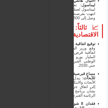
احتيال هاتفي يسلب امرأة 42,500 يورو في
ليماسول:
تعرضت سيدة تقطن في مدينة
ليماسول لعملية نصب إلكتروني وهاتفي محترفة،
انتهت بقرصنة حسابها وسحب مبلغ مالي ضخم
وصل إلى 42,500 يورو.
📈 ثالثاً: الشؤون السياسية،
الاقتصادية والبيئية
توقيع اتفاقية "Safe" لتمويل الدفاع بمليار يورو:
وقع وزير المالية "ماكيس كيرافنوس" رسمياً
اتفاقية قرض مع الاتحاد الأوروبي بقيمة تتجاوز
المليار يورو لتحديث العتاد العسكري للحرس
الوطني القبرصي وضمان استقلاليته الدفاعية
حتى 2030.
مساعٍ قبرصية أخيرة لاتفاق "Horizon Europe"
للأبحاث:
يبذل "نيكوديموس داميانو"، نائب وزير
الأبحاث والابتكار، جهوداً دبلوماسية مكثفة للتوصل
إلى اتفاق جزئي بين حكومات الاتحاد الأوروبي
بشأن برنامج الأبحاث والدفاع القادم قبل انتهاء
الرئاسة القبرصية للمجلس نهاية يونيو.
فقدان 8 شواطئ قبرصية لـ "الراية الزرقاء"
بسبب التلوث:
في صدمة بيئية وسياحية مع بدء