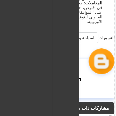
للمعاملات:
دخلت التعديلات الجديدة حيز التنفيذ
في قبرص، حيث أكد خبراء القانون أن الضغط
على "الموافقات الرقمية" أصبح يحمل ذات الالزام
القانوني للتوقيع التقليدي بالمحاكم بموجب اللوائح
الأوروبية.
التسميات
سياحة وهجرة
nooreddin
مشاركات ذات صلة