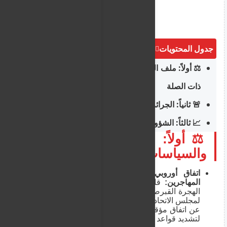
جدول المحتويات
⚖️ أولاً: ملف الهجرة واللجوء والسياسات الأمنية
ذات الصلة
🚨 ثانياً: الجرائم المحلية والحوادث الأمنية
📈 ثالثاً: الشؤون السياسية، الاقتصادية والبيئية
⚖️ أولاً: ملف الهجرة واللجوء
والسياسات الأمنية ذات الصلة
اتفاق أوروبي تاريخي بقيادة قبرصية لترحيل
المهاجرين:
قاد "نيكولاس يوانيديس"، نائب وزير
الهجرة القبرصي (الذي ترأس بلاده الدورة الحالية
لمجلس الاتحاد الأوروبي)، مفاوضات ناجحة أثمرت
عن اتفاق مؤقت بين المجلس والبرلمان الأوروبي
لتشديد قواعد ترحيل المهاجرين غير الشرعيين.