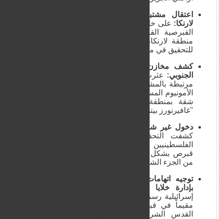
اعتقال مشتبه بهما فلسطينيين إضافيين في
لارنكا:
على خلفية التحقيقات ذاتها، ألقت الشرطة
القبرصية القبض على فلسطينيين آخرين في
منطقة لارنكا، ومددت محكمة لارنكا احتجازهما
للتحقيق في مدى ارتباطهما بالمخطط.
كشف مخازن للمتفجرات في لارنكا والساحل
الجنوبي:
عثرت الشرطة القبرصية في مداهمات
مرتبطة بالمشتبه بهم على مواد كيميائية ونترات
الأمونيوم المستخدمة في تصنيع المتفجرات داخل
شقة بمنطقة "كاماريس" ومنزل في منطقة
"غافيرنورز بيتش".
دخول غير شرعي عبر الجزء الشمالي المحتل:
كشفت التحقيقات الأمنية أن أحد المتهمين
الفلسطينيين الرئيسيين كان يقيم في جمهورية
قبرص بشكل غير قانوني بعد تسلله عبر الحدود
من الجزء الشمالي الخاضع للاحتلال التركي.
توجيه اتهامات لـ "عنصر حماس في قبرص"
بإدارة خلايا في القدس:
كشفت لائحة اتهام
إسرائيلية رسمية أن عنصراً ينتمي لحركة حماس
مقيماً في قبرص، كان يدير ويوجّه شابين في
القدس الشرقية لالتقاط صور لنقاط تفتيش