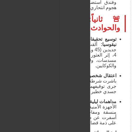
وفندق استضاف مجندين، عارضاً عليهما تنفيذ
هجوم انتحاري.
🚨 ثانياً: الجرائم المحلية
والحوادث الأمنية
توسيع تحقيقات شبكة المخدرات والأسلحة في
نيقوسيا:
ألقت الشرطة القبض على متهمين
جديدين (45 و31 عاماً) ليرتفع عدد الموقوفين إلى
4، إثر العثور سابقاً على ترسانة سلاح تضم 6
مسدسات، و299 طلقة، وكميات من الحشيش
والكوكايين.
اعتقال شخصين بسبب اعتداء عنيف في بافوس:
باشرت شرطة مدينة بافوس التحقيق مع شخصين
جرى توقيفهما بتهمة تورطهما في حادثة اعتداء
جسدي خطير أسفرت عن إصابات.
مداهمات ليلية واسعة واعتقال 10 أشخاص:
نفذت
الأجهزة الأمنية القبرصية عمليات مداهمة وتفتيش
منسقة ومفاجئة في عدة مدن طوال الليل،
أسفرت عن ضبط وإيقاف 10 أشخاص مطلوبين
على ذمة قضايا مختلفة.