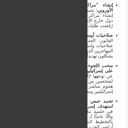
إنشاء "مراكز ترحيل" خارج حدود الاتحاد
الأوروبي:
تضمن الاتفاق التاريخي المبرم إمكانية
إنشاء "مراكز ترحيل وتجميع" (Return Hubs) في
دول خارج الاتحاد الأوروبي لنقل المهاجرين الذين
رُفضت طلبات لجوئهم إليها.
صلاحيات أوسع للاحتجاز والترحيل السريع:
يمنح
القانون الجديد الحكومات الأوروبية وقبرص
صلاحيات واسعة لفرض عقوبات مشددة واحتجاز
المهاجرين الذين يرفضون التعاون مع السلطات أو
يشكلون تهديداً أمنياً.
سحب اللجوء والترحيل الفوري لسوريين اعتدوا
على إسرائيليين:
أعلنت وزارة الهجرة القبرصية
عن توجهها لإلغاء وضع اللجوء والترحيل الفوري
لشخصين من الجنسية السورية، إثر تورطهما في
هجوم مباشر واعتداء بالضرب على 3 مواطنين
إسرائيليين وسط العاصمة نيقوسيا.
تجديد حبس فلسطينيين في "مخطط إرهابي"
استهدف إسرائيليين:
مددت محكمة "باراليمني"
في جلسة مغلقة اعتقال فلسطينيين اثنين (32
و38 عاماً) لـ 8 أيام إضافية، بعد اعتراف أحدهما
بالتخطيط لاستهداف مواطنين إسرائيليين على
أراضي الجزيرة.