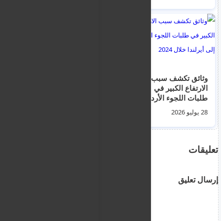
وثائق تكشف سبب
اليونان : وصل امس 17
الارتفاع الكبير في
رجلا و8 نساء وطفلين
طلبات اللجوء الأردنية
الى جزيرة ليسبوس و
إلى أيرلندا خلال 2024
نقلوا الى مركز
28 يوليو 2026
04 أغسطس 2026
الاستقبال المغلق في
مافروفوني
تعليقات
إرسال تعليق