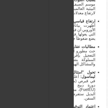
موسم الصيف، سُحبت شارات "الراية الزرقاء"
البيئية العالمية من 8 شواطئ في قبرص نتيجة
لارتفاع معدلات التلوث فيها.
ارتفاع قياسي في معدلات الأسر وحيدة المعيل:
أظهرت بيانات صادرة عن مكتب الإحصاء
الأوروبي أن قبرص سجلت نسبة 10.2% من الأسر
التي يعولها فرد واحد (أب أو أم بمفردهم)، مما
يضع ضغوطاً جديدة على نظام الرعاية الاجتماعية.
مطالبات عقارية بإقرار قانون المباني المشتركة:
حث مطورو العقارات في قبرص البرلمان على
التعجيل بإقرار قانون صيانة وإدارة المباني
المملوكة بشكل مشترك لمعالجة النزاعات
والمشاكل الهيكلية في المجمعات السكنية.
تحول "امتثال الشحن" إلى تحدٍ تجاري في
ليماسول:
أعلنت شركات إدارة الانبعاثات البحرية
في قبرص (مثل EmissionLink) عن نجاح أول
دورة دمج لامتثال وقود السفن الأوروبي
(FuelEU)، محذرة من أن تحديات أسعار الوقود
البديل ستفرض بيئة تجارية معقدة على ملاك
السفن.
اعتماد التوقيع الرقمي يغير الواقع القانوني