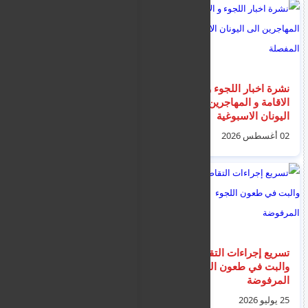
نشرة اخبار اللجوء و
وزير الهجرة للسوريين :
الاقامة و المهاجرين الى
"عمليات ترحيل
اليونان الاسبوغية
السوريين قادمة -
المفصلة
استغلوا خطة العودة"
02 أغسطس 2026
31 يوليو 2026
تسريع إجراءات التقاضي
جزيرة ساموس: وصل
والبت في طعون اللجوء
امس 60 مهاجرا 30
المرفوضة
رجل و20 امرأة و10
أطفال نقلوا الى مركز
25 يوليو 2026
04 أغسطس 2026
زيرفو (Zervou)