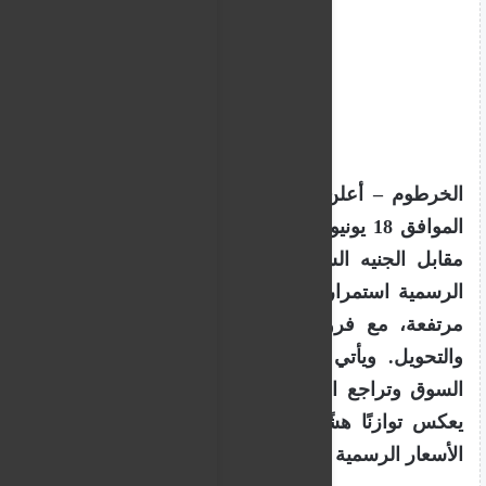
الخرطوم – أعلن بنك الخرطوم اليوم الخميس
الموافق
18 يونيو 2026م
أسعار العملات الأجنبية
مقابل الجنيه السوداني، حيث أظهرت النشرة
الرسمية استمرار حالة الاستقرار عند مستويات
مرتفعة، مع فروقات طفيفة بين أسعار النقد
والتحويل. ويأتي هذا الثبات في ظل تحديات
السوق وتراجع المعروض من النقد الأجنبي، ما
يعكس توازنًا هشًا في السوق الرسمي.وجاءت
الأسعار الرسمية للبنك على النحو التالي :