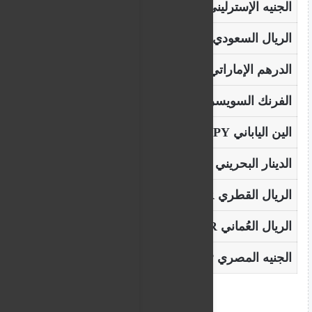
الجنيه الإسترليني GBP
4444.62
الريال السعودي SAR
911.29
الدرهم الإماراتي AED
928.76
الفرنك السويسري CHF
4242.80
الين الياباني JPY
21.10
الدينار البحريني BHD
9046.30
الريال القطري QAR
935.43
الريال العُماني OMR
8888.37
الجنيه المصري EGP
67.90