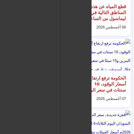
قطع المياه عن هذه
سعر الدولار اليوم الاحد
المناطق التالية في
9 اغسطس 2026 في
ليماسول من الساعة
السودان… أسعار
7:00 حتى 14:30 غداً
العملات مقابل الجنيه
06 أغسطس 2026
09 أغسطس 2026
الجمعة
من البنوك
الحكومة ترفع ارتفاع
توزيع 35% من معدات
أسعار الوقود، 10
زظمة توفير المياه
سنتات في سعر البنزين
المجانية على المواطنين
و15 سنتًا في سعر
– الوزارة تدعو إلى
07 أغسطس 2026
07 أغسطس 2026
الديزل خلال أسبوعين –
تركيب الفوهات على
نار في جيوب
الفور
المستهلكين