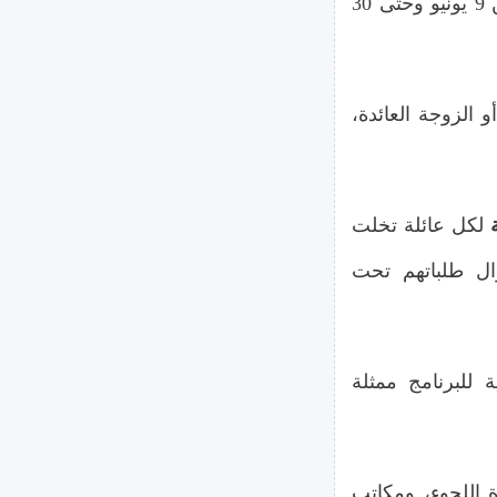
بدء تنفيذ خطة معدلة وحصرية للعائلات السورية تمتد من 9 يونيو وحتى 30
 الزوجة العائدة،
لكل عائلة تخلت
زال طلباتهم تحت
ة للبرنامج ممثلة
ة اللجوء، ومكاتب