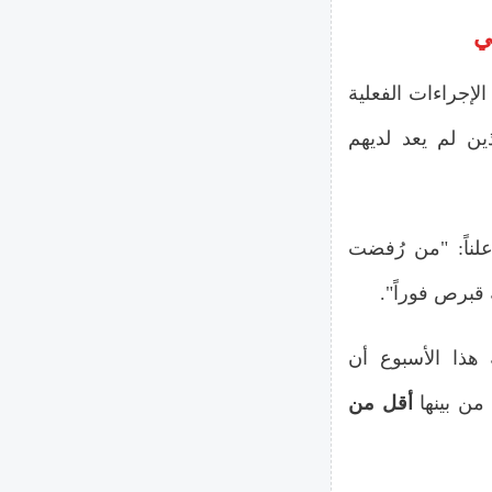
لإجراءات الفعلية
ين لم يعد لديهم
لناً: "من رُفضت
 قبرص فوراً".
ذا الأسبوع أن
أقل من