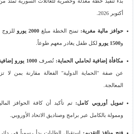
أكتوبر 2026.
حوافز مالية مغرية:
تمنح الخطة مبلغ
2000 يورو
للزوج أو
و
1500 يورو
لكل طفل يغادر معهم طوعاً.
مكافأة إضافية لحاملي الحماية:
تُصرف
1000 يورو إضافية
عن صفة "الحماية الدولية" الفعالة مقارنة بمن لا ت
المعالجة.
تمويل أوروبي كامل:
تم تأكيد أن كافة الحوافز المالي
وممولة بالكامل عبر برامج وصناديق الاتحاد الأوروبي.
فتح منافذ التقديم:
استقبال الطلبات بدأ رسمياً في دائر