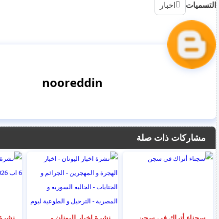
التسميات
اخبار
nooreddin
مشاركات ذات صلة
سجناء أتراك في سجن
نشرة اخبار اليونان -
نشرة 