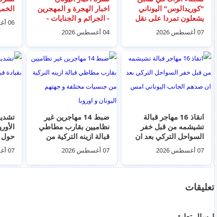
"كوريدالوس" اليوناني
اخبار الهجرة و المهجرين
الخميس 6 
يشعلون تمردا على نقل
- الجرائم و الجنايات -
06 أغسطس 2026
أحد النزلاء تمهيدًا لترحيله
الجالية السورية و
07 أغسطس 2026
04 أغسطس 2026
إلى تركيا
المصرية - الترحيل و
الطوعية ليوم الثلاثاء 4
اغسطس 2026
انقاذ 16 مهاجر قبالة
ضبط 14 مهاجرين غير
تشديد
تشيشمه من قبل خفر
نظاميين بقارب مطاطي
الأور
السواحل التركي بعد ان
قبالة ازينه التركية من
حول "
صدهم الجانب اليوناني
جنسيات مختلفة و جهتهم
الآمنة
07 أغسطس 2026
07 أغسطس 2026
07 أغسطس 2026
امس
اليونان و اوروبا
تعليقات
إرسال تعليق