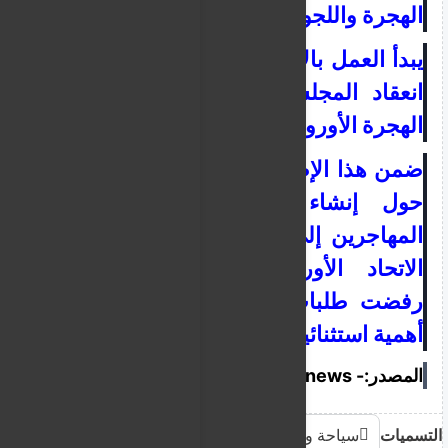
الهجرة واللجوء.
ي
ب
د
أ
ال
عمل
بالاتفاق
الجديد
با
لت
زا
م
ن
مع
ا
نعق
اد المجلس غير الرسمي لوزراء
الهجرة الأوروبيين في
م
د
ي
نة
نيقوسيا.
ضمن هذا الإطار الجديد، يحتل
النقاش
حول إنشاء م
ر
ا
كز
خاصة
لإع
ا
دة
ال
مهاجر
ي
ن إلى
دول ثالثة خارج
حدود
الاتحاد الأوروبي
،
للأشخاص الذين
رفض
ت طلبات لجوئهم
بشكل
نهائي
،
أه
م
ي
ة
ا
ستث
ن
ائي
ة.
المصدر:- pik news
التسميات
سياحة وهجرة