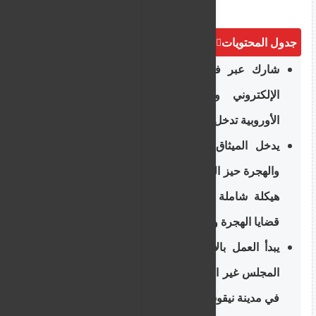
جدول المحتويات
شارك عبر فيسبوك وتويتر أو أرسل بالبريد
الإلكتروني واطبع الخبر: سياسة الهجرة
الأوروبية تدخل اليوم مرحلة جديدة.
يدخل الميثاق الأوروبي الجديد بشأن اللجوء
والهجرة حيز التنفيذ بشكل كامل، ما يمثل إعادة
هيكلة شاملة للإطار الأوروبي المتعلق بإدارة
قضايا الهجرة واللجوء.
يبدأ العمل بالاتفاق الجديد بالتزامن مع انعقاد
المجلس غير الرسمي لوزراء الهجرة الأوروبيين
في مدينة نيقوسيا.