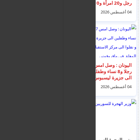
رجل و20 امرأة و10
الاثنين 27 يوليو 2026
أطفال نقلوا الى مركز
04 أغسطس 2026
27 يوليو 2026
زيرفو (Zervou)
اليونان : وصل امس 17
وثائق تكشف سبب
رجلا و8 نساء وطفلين
الارتفاع الكبير في
الى جزيرة ليسبوس و
طلبات اللجوء الأردنية
نقلوا الى مركز
إلى أيرلندا خلال 2024
04 أغسطس 2026
28 يوليو 2026
الاستقبال المغلق في
مافروفوني
وزير الهجرة للسوريين :
إيطاليا تعلق اتفاقية