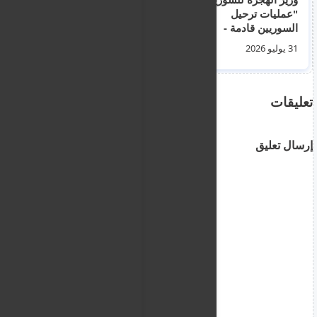
"عمليات ترحيل
شنغن مع إسبانيا بسبب
السوريين قادمة -
أحداث سبتة و اقتحام
استغلوا خطة العودة"
50 الف مغربي للمدينة
31 يوليو 2026
01 أغسطس 2026
تعليقات
إرسال تعليق