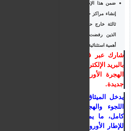
ضمن هذا الإطار الجديد، يحتل النقاش حول
إنشاء مراكز خاصة لإعادة المهاجرين إلى دول
ثالثة خارج حدود الاتحاد الأوروبي، للأشخاص
الذين رفضت طلبات لجوئهم بشكل نهائي،
أهمية استثنائية.
شارك ع
بر
فيسبوك
وت
ويت
ر
أو
أ
ر
سل
ب
البريد الإلكتروني
و
اطبع
الخبر:
سياسة
الهجرة الأوروبية
تدخل
اليوم
مر
ح
ل
ة
جديدة.
ي
دخل
الميثاق
الأوروبي
الجديد بشأن
اللجوء والهجرة
حيز التنفيذ
بشكل
كامل،
م
ا ي
مثل
إ
ع
ا
د
ة
هي
كل
ة
شاملة
للإطار
الأوروبي
ا
ل
متعلق
بإدارة قضايا