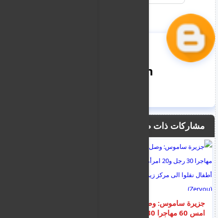
nooreddin
مشاركات ذات صلة
جزيرة ساموس: وصل
نشرة اخبار اليونان و
امس 60 مهاجرا 30
الهجرة و اللجوء ليوم