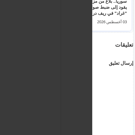
سوريا.. بلاغ من مزارع
نشرة اخبار اليونان -
يقود إلى ضبط صواريخ
اخبار الهجرة و
"غراد" في ريف درعا
المهجرين - الجرائم و
الجنايات - الجالية
03 أغسطس 2026
04 أغسطس 2026
السورية و المصرية -
الترحيل و الطوعية ليوم
الثلاثاء 4 اغسطس
2026
تعليقات
إرسال تعليق