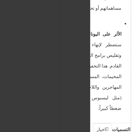
مساهماتهم أو تحويل ميزانياتها نحو قطاعات الدفاع.
الأثر على اليونان:
حذر المفوض من أن الوكالة
ستضطر لإنهاء عقود مئات الموظفين الدوليين
وتقليص برامج الدعم والوظائف بحلول نهاية سبتمبر
القادم. هذا التخفيض سيؤثر مباشرة على كفاءة إدارة
المخيمات، المساعدات القانونية، وعمليات تسجيل
المهاجرين واللاجئين في الجزر اليونانية الرئيسية
(مثل ليسبوس وساموس)، والتي تشهد تاريخياً
ضغطاً كبيراً.
التسميات
اخبار