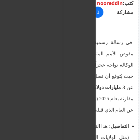
كتب:
nooreddin
مشاركة
في رسالة رسمية جرى تداولها اليوم الاثنين، أعلن
مفوض الأمم المتحدة السامي لشؤون اللاجئين أن
الوكالة تواجه عجزاً مالياً حاداً غير مسبوق لعام 2026،
حيث يُتوقع أن تصل الميزانية المتاحة إلى ما يزيد قليلاً
عن
3 مليارات دولار
، وهو ما يمثل انخفاضاً بنسبة
15%
مقارنة بعام 2025 (والذي شهد بدوره تراجعاً بنسبة 30%
عن العام الذي قبله).
التفاصيل:
هذا التراجع ناتج عن قيام مانحين رئيسيين
(مثل الولايات المتحدة ودول غربية أخرى) بخفض