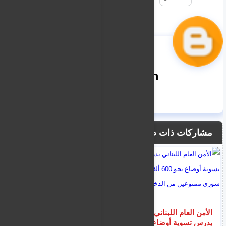
nooreddin
مشاركات ذات صلة
الأمن العام اللبناني
"عرض للكراهية".. حرق
يدرس تسوية أوضاع نحو
مجسم لمسجد في