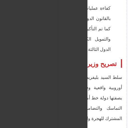
كفاءة عمليات الإعادة مع الالتزام الكامل
بالقانون الدولي وقوانين الاتحاد الأوروبي.
كما تم التأكيد على أهمية العمل المنسق،
والتمويل الكافي، والتعاون الوثيق مع
الدول الثالثة والمنظمات الدولية.
تصريح وزير الهجرة واللجوء اليوناني
سلط السيد بليفريس الضوء على أهمية وجود سياسة
أوروبية واقعية وفعالة للإعادة، مؤكداً أن اليونان،
بصفتها دولة خط أمامي، تدعم بنشاط كل مبادرة تعزز
التماسك والتضامن والمصداقية للنظام الأوروبي
المشترك للهجرة واللجوء، وأضاف قائلاً: