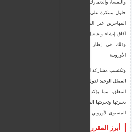
والنمسا، والدنمارك، واليونان)، تهدف إلى تعزيز وبلورة
حلول مبتكرة على الصعيد العملياتي في مجال إعادة
المهاجرين غير الشرعيين. وتركزت النقاشات حول
آفاق إنشاء وتشغيل
"مراكز الإعادة" (return hubs)
،
وذلك في إطار البعد الخارجي لسياسة الهجرة
الأوروبية.
وتكتسب مشاركة الوزير اليوناني أهمية خاصة باعتباره
الممثل الوحيد لدول الجنوب الأوروبي
في هذا الاجتماع
المغلق، مما يؤكد الدور القيادي لليونان والاعتراف
بخبرتها وتجربتها المعرفية في إدارة ملف الهجرة على
المستوى الأوروبي.
أبرز المقررات والخطوات القادمة