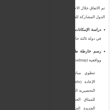
تم الاتفاق خلال الاجتماع على بدء مشاورات فورية بين
الدول المشاركة للقيام بما يلي:
دراسة الإمكانات:
بحث إمكانية إنشاء مراكز إعادة
في دولة ثالثة خارج القارة الأوروبية.
رسم خارطة طريق:
وضع خارطة طريق واضحة
وواقعية (roadmap) للخطوات المقبلة لهذه المبادرة.
تنطوي مبادرة إنشاء وتشغيل مراكز
الإعادة (return hubs) ضمن الإجراءات
التحضيرية الجارية تمهيداً للتطبيق الكامل
للميثاق الجديد للهجرة، ولائحة الإعادة
الجديدة الجاري صياغتها، بهدف تعزيز