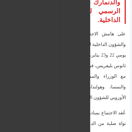
والدنمارك على هامش الاجتماع غير
الرسمي لوزراء العدل والشؤون
الداخلية.
على هامش الاجتماع غير الرسمي لوزراء العدل
والشؤون الداخلية للاتحاد الأوروبي المنعقد في نيقوسيا
يومي 22 و23 يناير، شارك وزير الهجرة واللجوء، السيد
ثانوس بليفريس، في اجتماع عمل مغلق رفيع المستوى
مع الوزراء والممثلين السامين لكل من ألمانيا،
والنمسا، وهولندا، والدنمارك، وبحضور المفوض
الأوروبي للشؤون الداخلية والهجرة، ماغنوس برونر.
عُقد الاجتماع بمبادرة من ألمانيا، وشكّل بداية لتأسيس
نواة صلبة من الدول الأعضاء تضم (ألمانيا، وهولندا،