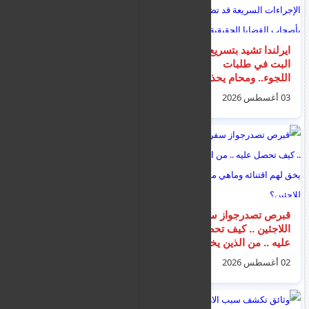
ايرلندا تشيد بتسريع
نشرة اخبار اللجوء و
البت في طلبات
الاقامة و المهاجرين الى
اللجوء.. ومحامٍ يحذر من
اليونان الاسبوغية
أن الإجراءات السريعة
المفصلة
03 أغسطس 2026
02 أغسطس 2026
قد تضر بأصحاب القضايا
الحقيقية
قبرص تصدرجواز سفر
وزير الهجرة للسوريين :
اللاجئين .. كيف تحصل
"عمليات ترحيل
عليه .. من الذين يخق
السوريين قادمة -
لهم اقتنائه وماهي
استغلوا خطة العودة"
02 أغسطس 2026
31 يوليو 2026
مميزاته للاجئين؟