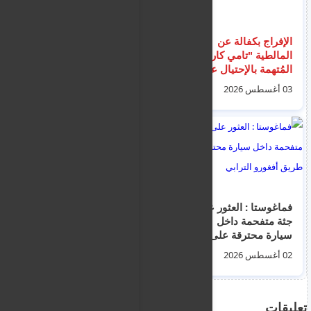
الإفراج بكفالة عن
غرق سائحة هولندية
المالطية "تامي كاروانا"
خلال محاولتها إنقاذ
المُتهمة بالإحتيال على
صديقتها من الغرق قبالة
200 شخص بمبلغ مليون
شاطئ ماليا في اليونان
03 أغسطس 2026
07 أغسطس 2026
يورو
فماغوستا : العثور على
فماغوستا : إدانة شاب
جثة متفحمة داخل
بمحاولة القتل
سيارة محترقة على
والاغتصاب على امرأة
طريق أفغورو الترابي
داخل فندق وتركها تنزف
02 أغسطس 2026
04 أغسطس 2026
تعليقات