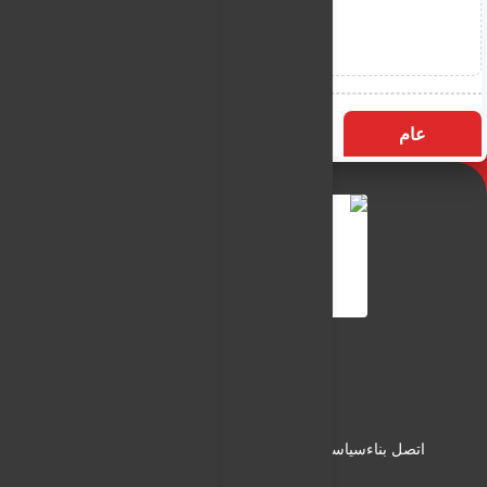
عام
التسميات
الأكثر زيارة
النـور نيوز
شبكة النـور الاعلامية
اتصل بناء
سياسة الاستخدام
سياسة الخصوصية
من نحن