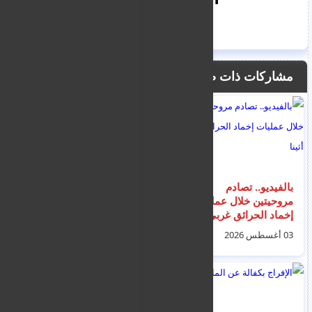
مشاركات ذات صلة
بالفيديو.. تصادم
وفاة السوري إبراهيم أبو
مروحيتين خلال عمليات
عمر بيانوني من حلب –
إخماد الحرائق غربي
الصلاو ظهر اليوم في
أثينا
مسجد بافوس و الدفن
03 أغسطس 2026
03 أغسطس 2026
في مقبرة بافوس
الإسلامية.