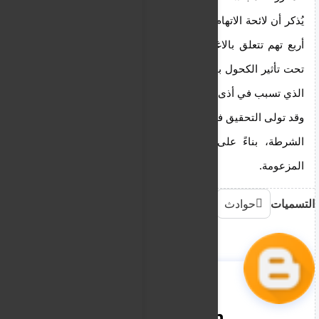
يُذكر أن لائحة الاتهام تُشير إلى أن السيد فايدونوس يواجه 
أربع تهم تتعلق بالاغتصاب، والتحرش الجنسي، والتجول 
تحت تأثير الكحول بقصد ارتكاب جناية أو جنحة، والاعتداء 
الذي تسبب في أذى جسدي.
وقد تولى التحقيق في القضية فريق تحقيق خاص من مقر 
الشرطة، بناءً على شكوى من رجل أعمال والضحية 
المزعومة.
التسميات
حوادث
nooreddin