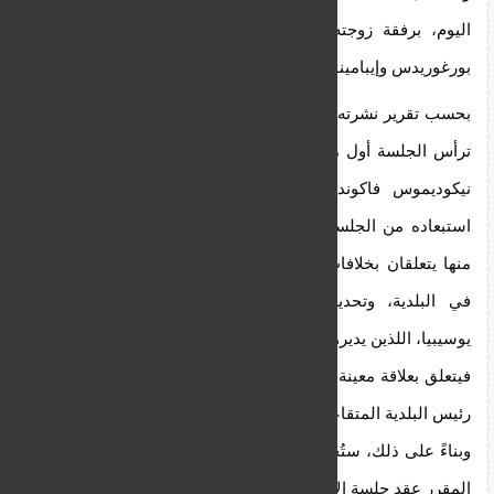
اليوم، برفقة زوجته ومستشاريه القانونيين، كريستوس 
بورغوريدس وإيبامينونداس كوراكيديس.
بحسب تقرير نشرته صحيفة فيليليف ، كان القاضي الذي 
ترأس الجلسة أول من أدلى بتصريحه، مُعلناً أن القاضي 
نيكوديموس فاكونديس سيتحدث، والذي بدوره طلب 
استبعاده من الجلسة. وقدّم القاضي ثلاثة أسباب، اثنان 
منها يتعلقان بخلافات بين أفراد عائلته وإدارة فايدونوس 
في البلدية، وتحديداً فيما يخص جمعية سابا ونادي 
يوسيبيا، اللذين يديرهما أقارب القاضي. أما السبب الثالث 
فيتعلق بعلاقة معينة بين أفراد عائلة القاضي وأفراد عائلة 
رئيس البلدية المتقاعد.
وبناءً على ذلك، ستُحال القضية إلى المحكمة العليا، ومن 
المقرر عقد جلسة الاستماع في 24 يونيو/حزيران.