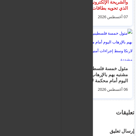
والشريحة الإلكترونية: ما
بمصر".. مرشح للشيوخ
الذي تحويه بطاقات
الأمريكي يستذكر
الهوية الأوروبية ولماذا
مسيرته للولايات
07 أغسطس 2026
08 أغسطس 2026
تُستثنى بيانات الوالدين؟
المتحدة
مثول خمسة فلسطينين
مصادر عراقية: سوريا
مشتبه بهم بالإرهاب
تحذر بغداد من أي هجوم
اليوم أمام محكمة لارنكا
ينطلق من الأراضي
وسط إجراءات أمنية
العراقية
06 أغسطس 2026
06 أغسطس 2026
مشددة
تعليقات
إرسال تعليق