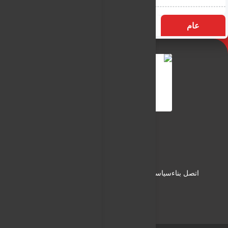
عام
التسميات
الأكثر زيارة
النـور نيوز
شبكة النـور الاعلامية
اتصل بناء
سياسة الاستخدام
سياسة الخصوصية
من نحن