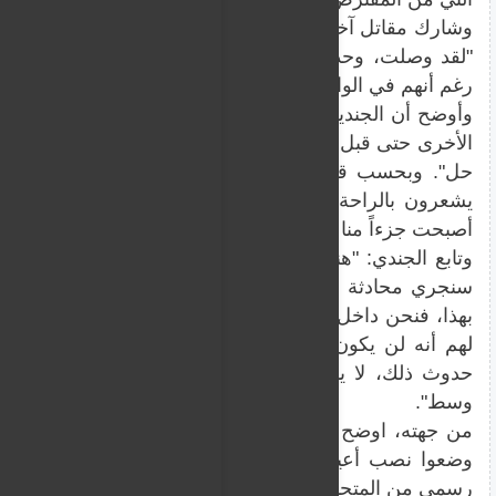
"لقد وصلت، وحدث ذلك، وهم من جانبهم شعروا أنهم غير
رغم أنهم في الواقع ليسوا معها. كل شخص باق وشأنه، لكنه 
وأوضح أن الجندية هي "مقاتلة، وجزء من قوة الإجلاء. لقد
الأخرى حتى قبل وصولها إلينا. سابقا وجدوا حلولا لإلحاقها، 
حل". وبحسب قوله: "هي من جانبها مستعدة لفعل أي ش
يشعرون بالراحة. هي مستعدة لفعل ما يلزم، ولا تريد مغاد
أصبحت جزءاً منا بالفعل".
وتابع الجندي: "هناك أشخاص من قوة مدافع الهاون أعرف 
سنجري محادثة أخرى مع قائد السرية، وسنفهم ما سيحدث 
بهذا، فنحن داخل لبنان. بدلاً من التدرب، انشغلت بهذا الأمر
لهم أنه لن يكون هناك فتيات في السرية. أنا أفهمهم أيضا
حدوث ذلك، لا يمكن إقصاء مقاتلة من الفصيلة. كان يج
وسط".
من جهته، اوضح الجيش الإسرائيلي أن كل شيء تم وفقا للأ
وضعوا نصب أعينهم أولا وقبل كل شيء ضمان الكفاءة العم
رسمي من المتحدث باسم الجيش الإسرائيلي.