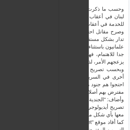
وحسب ما ذكرت صحيفة "يديعوت احرونوت"، غادر مقاتلان
لبنان في أعقاب انضمام المقاتلة للقوة. وبالإضافة إليهما،
للخدمة في أعقاب قرار إلحاقها.
وصرح مقاتل احتياط من الكتي
تدار بشكل مستقل تماما. تم إلحاق جندية بإحدى فصائل 'س
علمانيون باستثناء قلة. قرار إلحاقها اتُخذ من قبل نائب قائد ا
جدا للاهتمام، فهما نفساهما متدينان جدا. قالوا: حسنا، تو
يزعجهم الأمر، لذا سندخل جندية هنا".
وبحسب تصريح المقاتل، جاءت المعارضة للقرار تحديدا
أخرى في السرية، ممن لا يتواجدون جسديا مع الفصيلة ال
احتجوا هم جنود من فصائل أخرى، لا يتواجدون إطلاقا في الم
مفترض بهم أصلا أن يكونوا معها في النشاط".
وأضاف: "الجندية من المفترض أن تكون داخل لبنان وهم خار
تصريح أيديولوجي، بأنهم غير مستعدين لوجود جندية معهم ف
معها بأي شكل من الأشكال، ورغم أنهم لن يكونوا معها في 
كما أفاد موقع "ynet" بأن هناك تمردا لجنود آخرين
التي من المفترض أن تنضم للفصيلة كجزء من قوة الإجلاء ا