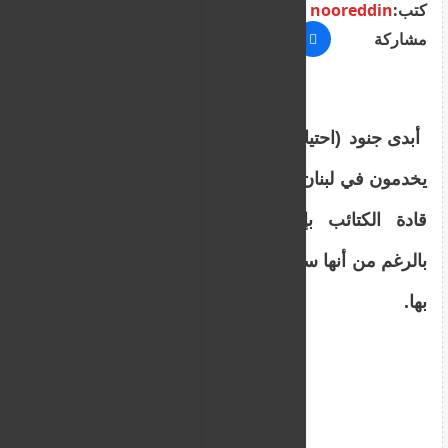
كتب:
nooreddin
مشاركة
أبدى جنود (احتياط) إسرائيليون في اللواء 679
يخدمون في لبنان احتجاجهم على قرار أحد نواب
قادة الكتائب بإلحاق جندية احتياط بالكتيبة،
بالرغم من أنها ستخدم في فصيلة ليس لهم صلة
بها.