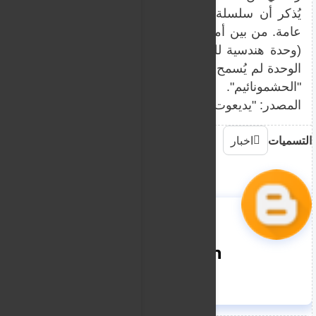
يُذكر أن سلسلة من الحوادث المتعلقة بخدمة النساء أثا
عامة. من بين أمور أخرى، كان ذلك عندما أُلغي نشاط عم
(وحدة هندسية للمهمات الخاصة) في بداية الشهر الماضي،
الوحدة لم يُسمح لهن بدخول موقع عسكري يخدم فيه مقاتلو
"الحشمونائيم".
المصدر: "يديعوت أحرونوت"
التسميات
اخبار
nooreddin