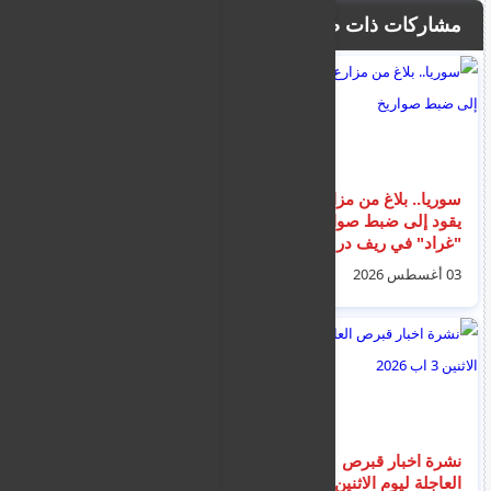
مشاركات ذات صلة
سوريا.. بلاغ من مزارع
كواليس تعليق الضربات
يقود إلى ضبط صواريخ
الأمريكية.. هل رضخ
"غراد" في ريف درعا
ترامب لضغوط بن
سلمان بشأن أهداف
03 أغسطس 2026
02 أغسطس 2026
إيران؟
نشرة اخبار قبرص
نشرة اخبار المهاجرين و
العاجلة ليوم الاثنين 3
اللجوء في اليونان ليوم