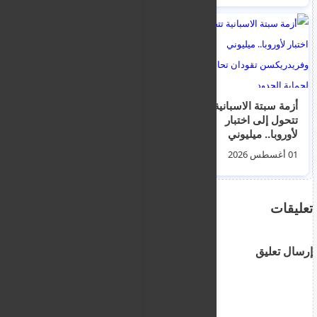
الترحيل و الطوعية ليوم
الثلاثاء 4 اغسطس
2026
أزمة سبتة الاسبانية
القبض على 3 مشتبه
تتحول إلى اختبار
بهم انطلقوا من لارنكا
لأوروبا.. ميليوني
للتوجه إلى كيرينيا
وفريدريكسن تقودان
(غيرني)عبر تطبيق
01 أغسطس 2026
01 أغسطس 2026
تحالفا عاجلا لحماية
الملاحة.. انتهكوا منطقة
الحدود
عسكرية محظورة
بقبرص التركية
تعليقات
إرسال تعليق