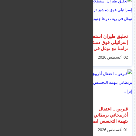
تحليق طيران استطلاع
مذيع الجزيرة للرئيس
إسرائيلي فوق دمشق
السوري : هل تخجل من
تزامنا مع توغل في ريف
اسم الجولاني؟..
درعا جنوب سوريا
بالفيديو: الرئيس الشرع
02 أغسطس 2026
03 أغسطس 2026
يجيب
قبرص .. اعتقال
نشرة اخبار اليونان -
أذربيجاني بريطاني
اخبار الهجرة و
بتهمة التجسس لصالح
المهجرين - الجرائم و
إيران
الجنايات - الجالية
01 أغسطس 2026
04 أغسطس 2026
السورية و المصرية -