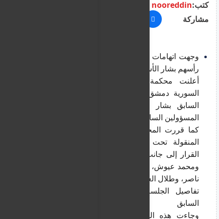
كتب:
nooreddin
مشاركة
وجهت اتهامات لعدد من رموز النظام السابق على 
رأسهم بشار الأسد تمهيدا لمحاكمتهم غيابيا
أعلنت محكمة الجنايات الرابعة في العاصمة 
السورية دمشق، يوم الأحد، تجريد رئيس النظام 
السابق بشار الأسد، وشقيقه ماهر، وعدد من 
المسؤولين السابقين من حقوقهم المدنية.
كما قررت المحكمة وضع أملاكهم المنقولة وغير 
المنقولة تحت إدارة الحكومة السورية، وشمل 
القرار إلى جانب بشار وماهر كلا من فهد الفريج، 
ومحمد عيوش، ولؤي العلي، وقصي مهيوب، ووفيق 
ناصر، وطلال العسيمي.
تفاصيل الجلسة الثانية لمحاكمة رموز النظام 
السابق
وجاءت هذه القرارات خلال الجلسة الثانية من 