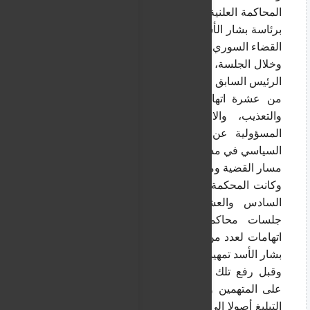
المحاكمة العلنية لعدد من أبرز رموز النظام السابق 
برئاسة بشار الأسد في إطار القضايا المنظورة أمام 
القضاء السوري.
وخلال الجلسة، وجهت المحكمة إلى عاطف نجيب، 
الرئيس السابق لفرع الأمن السياسي في درعا، أكثر 
من عشرة اتهامات جنائية، شملت القتل العمد، 
والتعذيب، والاعتقال التعسفي، بالإضافة إلى 
المسؤولية عن مجزرتي الجامع العمري والأمن 
السياسي في مدينة درعا.
مسار القضية ومهل المحكمة للمتهمين الغائبين
وكانت المحكمة الجنائية في دمشق قد عقدت في 
السادس والعشرين من نيسان الماضي أولى 
جلسات محاكمة عاطف نجيب، حيث وجهت 
اتهامات لعدد من رموز النظام السابق على رأسهم 
بشار الأسد تمهيدا لمحاكمتهم غيابيا.
وقبل رفع تلك الجلسة، نادت الهيئة للمرة الثانية 
على المتهمين وثبتت غيابهم رغم إرسال مذكرات 
التبليغ أصولا إلى موطنهم الأخير، مما دفع المحكمة 