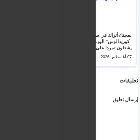
2026
سجناء أتراك في سجن
إنقاذ أكثر من 50 مهاجراً
"كوريدالوس" اليوناني
غير نظامي قبالة
يشعلون تمردا على نقل
سواحل جنوب كريت
أحد النزلاء تمهيدًا
انطلقوا من السواحل
07 أغسطس 2026
06 أغسطس 2026
لترحيله إلى تركيا
الليبية
تعليقات
إرسال تعليق