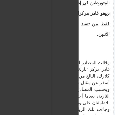
المتورطين في إطلاق النار على مسجد في سان
دييغو غادر مركزا للصحة النفسية قبل يوم واحد
فقط من تنفيذ الهجوم الدموي الذي وقع يوم
الاثنين.
غادر مركز "بارك" للعلاج النفسي صباح اليوم السابق للهجو
كلارك، البالغ من العمر 17 عاما، الهجوم على ا
أسفر عن مقتل ثلاثة أشخاص.
وبحسب المصادر ذاتها، كان قد صدر بحق فازكيز أيضا أمر 
النارية، بعدما أجرت الشرطة العام الماضي زيارة تفقدية 
للاطمئنان على وضعه.