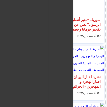
سوريا.. "منبر أنصار
مثول خمسة فلسطينين
الرسول" يعلن عن تبني
مشتبه بهم بالإرهاب
تفجير جرمانا وحصيلة
اليوم أمام محكمة لارنكا
الضحايا ترتفع إلى 16
وسط إجراءات أمنية
07 أغسطس 2026
06 أغسطس 2026
بين قتيل وجريح
مشددة
نشرة اخبار اليونان -
الشرطة في حالة
اخبار الهجرة و
التأهب القصوى
المهجرين - الجرائم و
استعداداً لعطلة 15
الجنايات - الجالية
أغسطس لثلاثة أيام – ما
04 أغسطس 2026
08 أغسطس 2026
السورية و المصرية -
الذي سيقومون
الترحيل و الطوعية ليوم
بفحصه؟
الثلاثاء 4 اغسطس