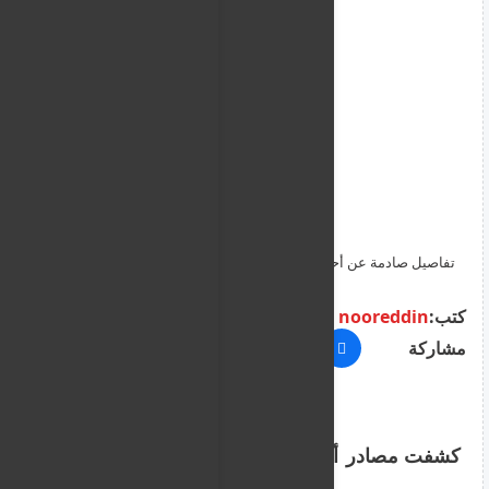
تفاصيل صادمة عن أحد منفذي هجوم مسجد سان دييغو المروع
كتب:
nooreddin
مشاركة
كشفت مصادر أمنية أمريكية أن أحد المراهقين