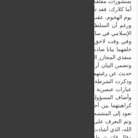
بمنشورات مقلقة نشرها على وسائل التواصل الاجتماعي.
أما كلارك، فقد تلقّت السلطات أيضا بلاغا بشأنه، بعدما ات
يوم الهجوم، عقب مغادرته المنزل حاملا أسلحة كانت موجودة
ورغم أن السلطات كانت قد رصدت الشابين سابقا، فإنهما 
الإسلامي في سان دييغو وقتل ثلاثة أشخاص قبل الفرار إلى
وفي وقت لاحق، أقدم الاثنان على الانتحار داخل سيارة ال
خلفهما بيانا صادما مليئا بالكراهية قبل تنفيذ الهجوم، تض
منفذي المجازر الجماعية.
وتضمن البيان آراء عنصرية ومهينة استهدفت مجموعات عدة،
حديث عن رغبتهما في إشعال "حرب عرقية شاملة" تؤدي إلى ا
وذكرت الشرطة أن الشابين "أبديا تطرفاً عبر الإنترنت"، وكا
عبارات عنصرية على معداتهما.
وأضاف المسؤولون عن إنفاذ القانون خلال مؤتمر صحفي يوم 
كر
تعود إلى المشتبه بهما.
وتم التعرف على الضحايا الثلاثة وهم منصور كازيها، وناد
الله، الذي أشادت السلطات بدوره في الحد من عدد الضحايا.
وقال قائد شرطة سان دييغو سكوت وول: "نعتقد أن حارس