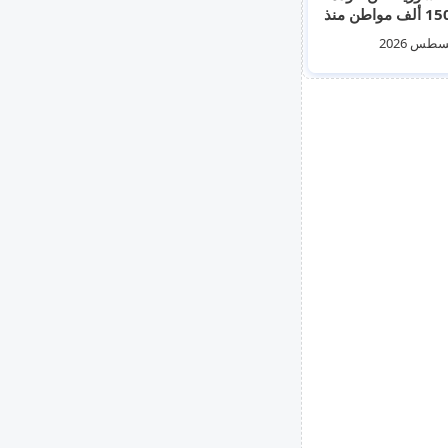
نحو 150 ألف مواطن منذ
 العام (صور)