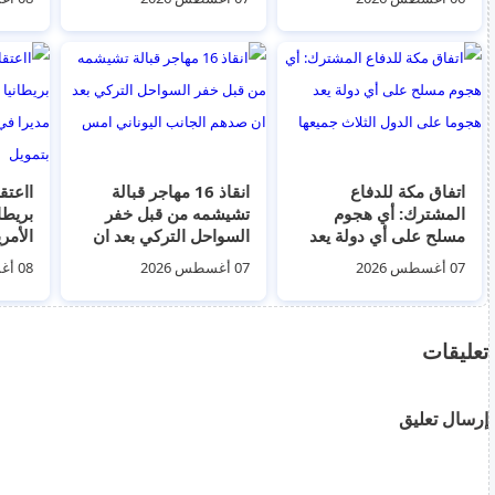
بريطا
المت
‏اتفاق مكة للدفاع
انقاذ 16 مهاجر قبالة
ااعت
المشترك: أي هجوم
تشيشمه من قبل خفر
بريطان
مسلح على أي دولة يعد
السواحل التركي بعد ان
الأمر
هجوما على الدول الثلاث
صدهم الجانب اليوناني
جمعية
07 أغسطس 2026
07 أغسطس 2026
08 أغسطس 2026
جميعها
امس
بتمو
تعليقات
إرسال تعليق