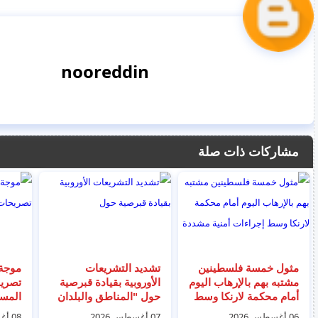
nooreddin
مشاركات ذات صلة
مثول خمسة فلسطينين
تشديد التشريعات
موجة 
مشتبه بهم بالإرهاب اليوم
الأوروبية بقيادة قبرصية
تصري
أمام محكمة لارنكا وسط
حول "المناطق والبلدان
المسل
إجراءات أمنية مشددة
الآمنة"
بارز 
06 أغسطس 2026
07 أغسطس 2026
08 أغسطس 2026