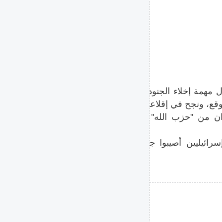
 مهمة إخلاء الجنود الجرحى،
قع، ونجح في إقلاعها بسلام.
ان من "حزب الله" خلال هذا
سرائيليين أصيبوا جراء هجوم