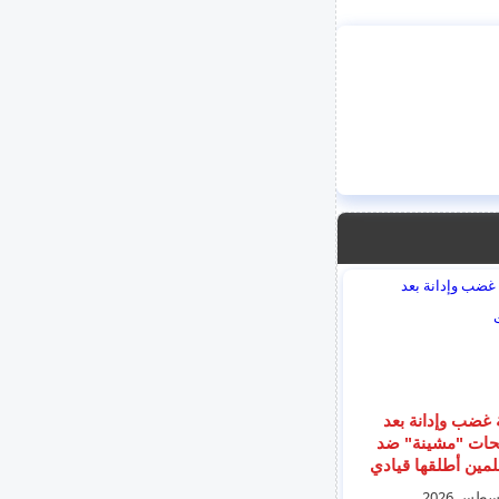
غضب وإدانة بعد
حات "مشينة" ضد
مين أطلقها قيادي
في حزب "استعادة