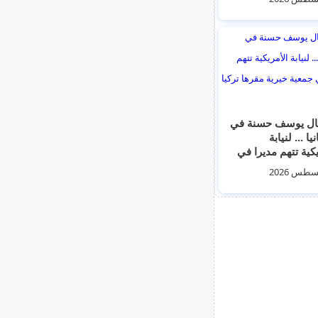
نيا" اليميني
طرف
قال يوسف حسنة في
يا ... لنيابة
يكية تتهم مديرا في
 خيرية مقرها تركيا
يل "حماس"