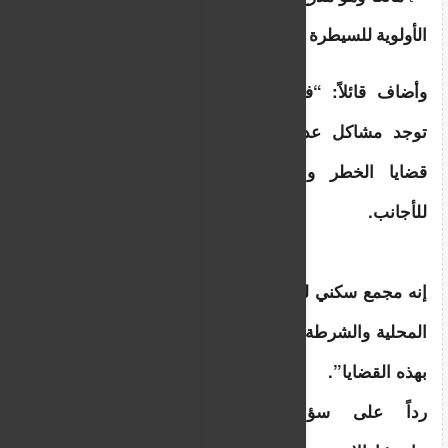
الأولوية للسيطرة على المخاطر.
وأضاف قائلاً: “في هذا المبنى السكني تحديداً، 
توجد مشاكل عديدة منذ سنوات، بما في ذلك 
قضايا الخطر والإزعاج والإقامة غير القانونية 
للأجانب.
إنه مجمع سكني لطالما كان مصدر قلق للسلطات 
المحلية والشرطة وجميع الجهات المختصة المعنية 
بهذه القضايا”.
رداً على سؤال ذي صلة، قال السيد 