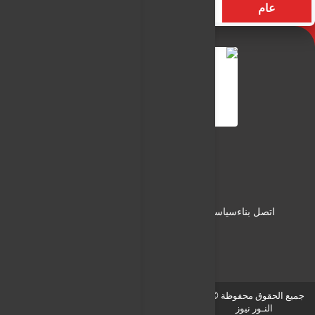
عام
التسميات
الأكثر زيارة
النـور نيوز
شبكة النـور الاعلامية
اتصل بناء
سياسة الاستخدام
سياسة الخصوصية
من نحن
جميع الحقوق محفوظة © لـ
النـور نيوز