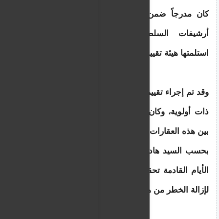
كان مدرجاً ضمن 563 مبنى كانت موجودة في 
أرشيفات السلطات المحلية السابقة والتي 
استلمتها هيئة تقييم العقارات.
وقد تم إجراء تق
ييم أولي لحوالي 25 عقاراً اعتبرناها 
ذات أولوية، وكان هذا المبنى السكني تحديداً من 
بين هذه العقارات الـ 25“.
بحسب السيد هادجيشارالامبوس، “سنستكمل في 
الأيام القادمة تحقيقاتنا وسنتخذ الإجراءات اللازمة 
لإزالة الخطر من هذا المبنى السكني تحديداً.