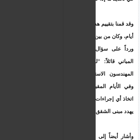
وقد قمنا بتقييم هذا المبنى السكني تحديداً منذ عدة 
أيام، وكان من بين المباني التي أعطيناها الأولوية”.
ورداً على سؤال آخر، أجاب رئيس هيئة تقييم 
المباني قائلاً: “لدينا تقرير التفتيش الذي أعده 
المهندسون الاستشاريون، والذي نقوم بتقييمه، 
وفي الأيام المقبلة سيشرع مدير الترخيص في 
اتخاذ أي إجراءات يراها ضرورية لإزالة الخطر الذي 
يهدد مبنى الشقق”.
وأشار أيضاً إلى أن “هذا المبنى السكني تحديداً 