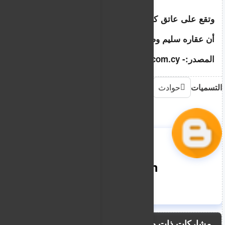
وتقع على عاتق كل مالك عقار مسؤولية التأكد من 
أن عقاره سليم وصالح للسكن”.
المصدر:- reporter.com.cy
التسميات
حوادث
nooreddin
مشاركات ذات صلة