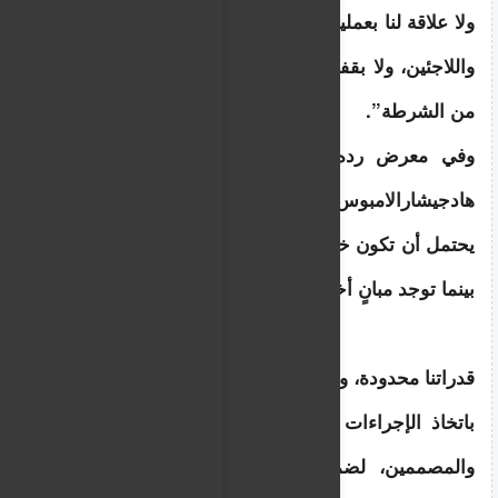
ولا علاقة لنا بعملية أمس التي نفذتها دائرة الهجرة 
واللاجئين، ولا بقفز ثلاثة أشخاص من شققهم هرباً 
من الشرطة”.
وفي معرض رده على سؤال آخر، قال السيد 
هادجيشارالامبوس: “لدينا ما يقرب من 900 مبنى 
يحتمل أن تكون خطرة في مدينة لارنكا ومقاطعتها، 
بينما توجد مبانٍ أخرى لم نحددها بعد.
قدراتنا محدودة، ويجب على كل مالك أن يبادر فوراً 
باتخاذ الإجراءات اللازمة، بالتعاون مع المهندسين 
والمصممين، لضمان أن يكون عقاره في حالة 