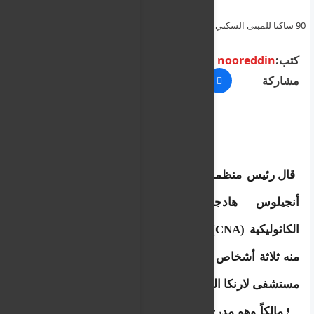
90 ساكنا للمبنى السكني الذي قفز منه المهاجرون الثلاثة في لارنكا – و
كان يشكل ذلك مصدر قلق مستمر للسلطات المحلية
كتب:
nooreddin
مشاركة
قال رئيس منظمة حكومة مقاطعة لارنكا (DGO)، 
أنجيلوس هادجيشارالامبوس، لوكالة الأنباء 
الكاثوليكية (CNA) إن المبنى السكني الذي سقط 
منه ثلاثة أشخاص أمس، توفي أحدهم بعد نقله إلى 
مستشفى لارنكا العام في حالة حرجة، يضم أكثر من 
90 مالكاً وهو مدرج في قائمة 25 عقاراً تم إعطاؤها 