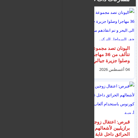
اليونان تصد مجموعة
انقلاب آلة بناء في
تتألف من 36 مهاجرا
بافوس وتسجيل إصابات
وصلوا جزيرة جيالي الى
بين العمال في ظروف
البحر و تم انقاذهم من
لا تزال قيد التحقيق
04 أغسطس 2026
02 أغسطس 2026
قبل خفر السواحل
التركي
قبرص: اعتقال زوجين
اعتقال امرأة بعد طعن 4
برازيليين لأشعالهم
رجال في منطقة كوفنت
الحرائق داخل غابة
غاردن بلندن