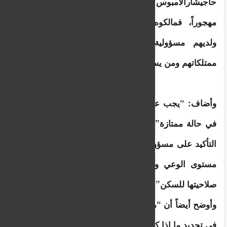
حاجيشارالامبوس: “إن المبنى السكني ليس 
مهجوراً، فمالكوه تزيد أعمارهم عن 90 عاماً، 
ولديهم مسؤولية كبيرة، وعليهم معرفة حالة 
ممتلكاتهم ومن يسكنها”.
وأضاف: “يجب على كل مالك عقار التأكد من أنه 
في حالة ممتازة”، مشيراً إلى أنه “من المهم جداً 
التأكيد على مسؤولية مالكي المباني، من أجل رفع 
مستوى الوعي واتخاذ الإجراءات اللازمة لضمان 
صلاحيتها للسكن”.
وأوضح أيضاً أن “مسؤولية هيئة تقييم المباني تكمن 
في تحديد ما إذا كان المبنى خطيراً أم لا.