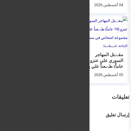
كورنوس باستخدام
04 أغسطس 2026
06 أغسطس 2026
ألعاب نارية أرضية
مقـ-ـتل المهاجر
اليونان: القبض على
السوري علي عنزو (19
مهاجر افغاني قتل
عاماً) طـ-ـعناً علي يد
بريطانية و سرقها ووضع
مجموعة اشخاص في
جثتها داخل حقيبة في
05 أغسطس 2026
05 أغسطس 2026
منطقة الفاتح بإسطنبول
مبنى مهجور في أثينا
تعليقات
إرسال تعليق