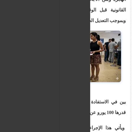
القانونية قبل الوقوع في فخ المخالفات الجنائية.
وبموجب التعديل الجديد، يتعين على الراغ
بين في الاستفادة من هذه المهلة دفع غرامة مالية
قدرها 100 يورو عن كل شهر تأخير.
ويأتي هذا الإجراء كخطوة موازنة لتطبيق القانون