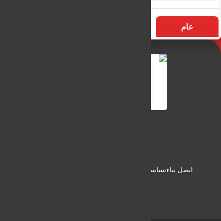
عام
التسميات
الأكثر زيارة
النـور نيوز
شبكة النـور الاعلامية
اتصل بناء
سياسة الاستخدام
سياسة الخصوصية
من نحن