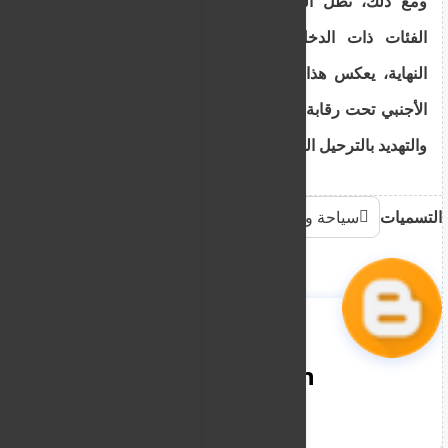
ومع ذلك، تظل الغرامات المالية عبئاً إضافياً على
الفئات ذات الدخل المحدود من المهاجرين. وفي
النهاية، يعكس هذا التعديل الرغبة في تنظيم الوجود
الأجنبي تحت رقابة صارمة تجمع بين الغرامات المالية
والتهديد بالترحيل الفعلي.
التسميات
سياحة وهجرة
nooreddin