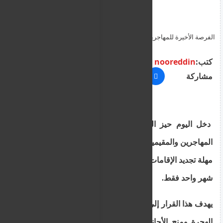
الفرصة الأخيرة للمهاجرين قبل "السجن ".. اليونان تمنح المقيمين 90
يوماً لتسوية أوضاعهم و تجديد الإقامات المتأخرة مقابل غرامة 100 يورو
!
كتب:
nooreddin
مشاركة
دخل اليوم حيز التنفيذ تعديل قانوني جوهري يخص
المهاجرين والمقيمين في اليونان، حيث تم رسمياً تمديد
مهلة تجديد الإقامات المتأخرة لتصبح ثلاثة أشهر بدلاً من
شهر واحد فقط.
يهدف هذا القرار إلى تخفيف الضغط الإداري على دوائر
الهجرة ومنح الأجانب فرصة أطول لتسوية أوضاعهم