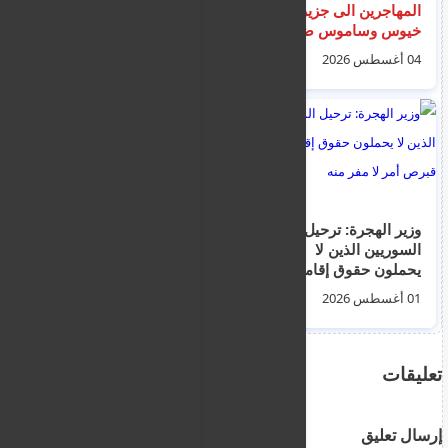
المهاجرين الى جزيرتي:
"عمليات ترحيل
خيوس وساموس ضم
السوريين قادمة -
45 شخص نقلوا لى
استغلوا خطة العودة"
04 أغسطس 2026
31 يوليو 2026
مراكز الاستقبال لتلفي
العلاج
وزير الهجرة: ترحيل
اتفاق يوناني - أوروبي
السوريين الذين لا
لتشديد الحراسة البحرية
يحملون حقوق إقامة في
وضبط الحدود الإيجة
قبرص أمر لا مفر منه
01 أغسطس 2026
26 يوليو 2026
تعليقات
إرسال تعليق