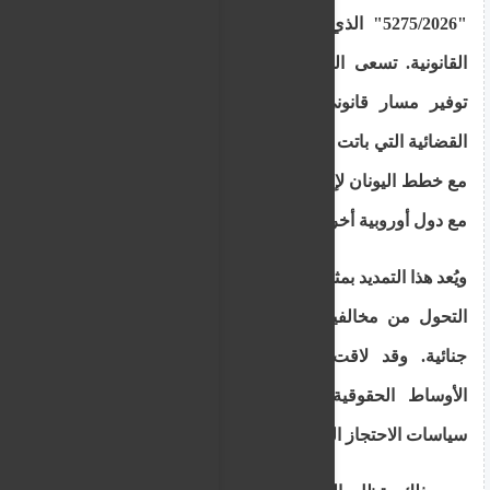
"5275/2026" الذي شدد العقوبات على الإقامة غير
القانونية. تسعى الحكومة من خلال هذا التعديل إلى
توفير مسار قانوني مرن يسبق إجراءات الملاحقة
القضائية التي باتت تستوجب الحبس. كما يتزامن القرار
مع خطط اليونان لإنشاء مراكز ترحيل خارجية بالتعاون
مع دول أوروبية أخرى لضبط ملف الهجرة.
ويُعد هذا التمديد بمثابة "فرصة أخيرة" للمقيمين لتجنب
التحول من مخالفين إداريين إلى متهمين في جرائم
جنائية. وقد لاقت هذه الخطوة ترحيباً جزئياً من
الأوساط الحقوقية التي كانت تطالب ببدائل عن
سياسات الاحتجاز الفوري.