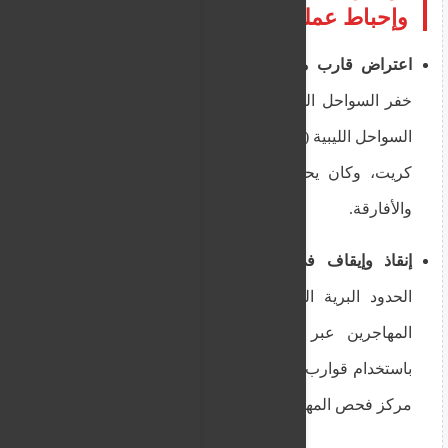
وإحباط عمليات التهريب
اعتراض قارب مهاجرين جنوب ك Crete:
اعترض
خفر السواحل اليوناني أمس قارباً خشبياً قادماً من
السواحل الليبية (طبرق) على بعد أميال جنوب جزيرة
كريت، وكان يحمل عشرات المهاجرين الآسيويين
والأفارقة.
إنقاذ وإيقاف في نهر إيفروس:
أحبطت شرطة
الحدود البرية اليوم محاولة تسلل لمجموعة من
المهاجرين عبر نهر إيفروس (الحدود مع تركيا)
باستخدام قوارب مطاطية، وتم توقيفهم ونقلهم إلى
مركز فحص المهاجرين.