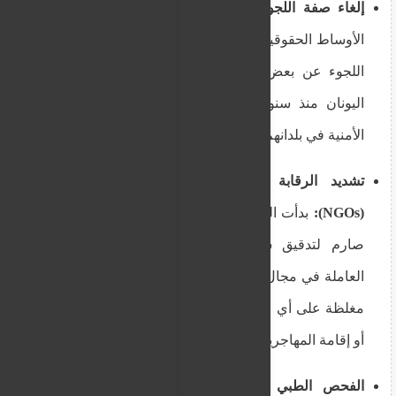
إلغاء صفة اللجوء عن نشطاء ومدافعين:
تفاعلت
الأوساط الحقوقية اليوم مع تأكيد قرارات إلغاء صفة
اللجوء عن بعض الشخصيات الأجنبية المقيمة في
اليونان منذ سنوات، بذريعة انتفاء أسباب الحماية
الأمنية في بلدانهم الأصلية.
تشديد الرقابة على المنظمات غير الحكومية
(NGOs):
بدأت السلطات اليونانية اليوم تفعيل نظام
صارم لتدقيق سجلات المنظمات غير الحكومية
العاملة في مجال الإغاثة واللجوء، مع فرض عقوبات
مغلظة على أي عضو يثبت تورطه في تسهيل دخول
أو إقامة المهاجرين بشكل غير قانوني.
الفحص الطبي والنفسي الإلزامي:
بدأت مراكز