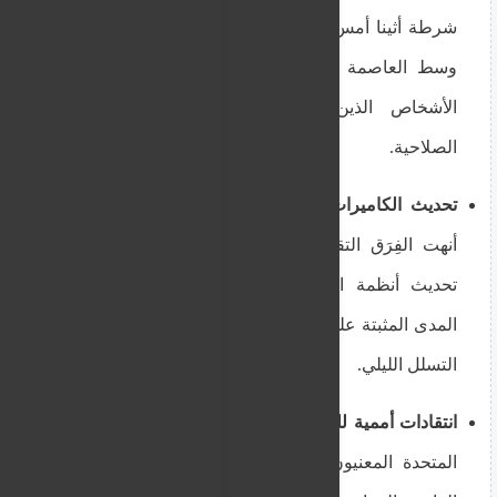
شرطة أثينا أمس واليوم حملات تدقيق في الهويات
وسط العاصمة وفي محطات النقل العام لضبط
الأشخاص الذين يمتلكون وثائق إقامة منتهية
الصلاحية.
تحديث الكاميرات على السياج البري لـ إيفروس:
أنهت الفِرَق التقنية بوزارة الدفاع والداخلية اليوم
تحديث أنظمة الرادار والكاميرات الحرارية بعيدة
المدى المثبتة على طول السياج البري لمنع عمليات
التسلل الليلي.
انتقادات أممية للقوانين الجديدة:
أصدر مقررو الأمم
المتحدة المعنيون بحقوق الإنسان بياناً انتقدوا فيه