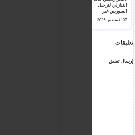
التنازلي لترحيل
الهجرة: انخفاض حاد في
السوريين غير
أعداد الوافدين وطلبات
المستوفين للشروط
اللجوء (فيديو)
07 أغسطس 2026
01 أغسطس 2026
تعليقات
إرسال تعليق