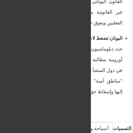
القانون اليوناني الأخير، معتبرين أن تجريم الإقامة
غير القانونية يضغط على حقوق طالبي اللجوء
الفعليين ويعوق عمل المتطوعين.
اليونان تضغط لاعتبار أجزاء من سوريا وآسيا "آمنة":
جدد دبلوماسيون يونانيون اليوم في لقاءات تحضيرية
أوروبية مطالبة أثينا بإعادة تصنيف بعض المناطق
في دول المنشأ (مثل بعض المحافظات السورية) كـ
"مناطق آمنة" لتسهيل الترحيل القانوني المباشر
إليها وإسقاط حق اللجوء التلقائي عن القادمين منها.
التسميات
سياحة وهجرة