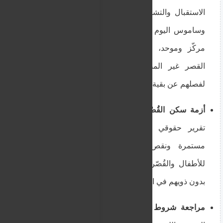
الاستقبال والتشخيص (CCACs) في جزر لسبوس
وساموس اليوم بتطبيق نظام فحص طبي ونفسي
مركّز وموحد، لتحديد الفئات الأكثر ضعفاً (مثل
القصر غير المصحوبين والحوامل) بشكل أسرع
لفصلهم عن بقية المهاجرين.
أزمة سكن القُصّر غير المصحوبين بذويهم:
كشف
تقرير حقوقي يوناني اليوم عن وجود تحديات
مستمرة ونقص في ملاجئ الإيواء المخصصة
للأطفال والقُصّر الذين ينزلون من قوارب الهجرة
بدون ذويهم في الجزر واليونان البرية.
مراجعة شروط المساعدات المالية:
أقرت وزارة