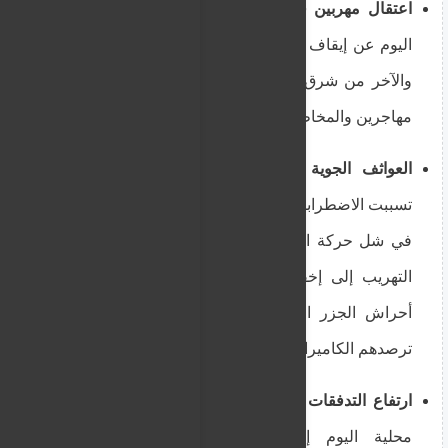
اعتقال مهربين في بحر إيجة:
أعلن الأمن اليوناني
اليوم عن إيقاف شخصين (أحدهما من جنسية عربية
والآخر من شرق أوروبا) بتهمة قيادة قوارب تهريب
مهاجرين والمخاطرة بحياتهم قبالة جزيرة رودس.
العواثف الجوية تمنع الانطلاق وتكشف المخابئ:
تسببت الاضطرابات الجوية في بحر إيجة أمس واليوم
في شل حركة القوارب الصغيرة، مما دفع شبكات
التهريب إلى إخفاء مجموعات من المهاجرين في
أحراش الجزر اليونانية القريبة من تركيا قبل أن
ترصدهم الكاميرات الحرارية.
ارتفاع التدفقات نحو جزر غافدوس:
أشارت تقارير
محلية اليوم إلى زيادة الضغط على جزيرة