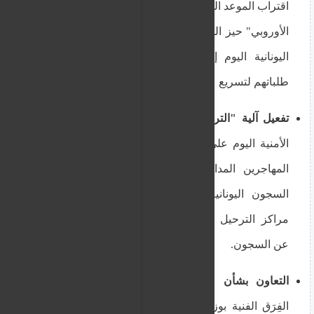
اقتراب الموعد النهائي لدخول "ميثاق الهجرة واللجوء
الأوروبي" حيز التنفيذ (12 يونيو)، بدأت وزارة الهجرة
اليونانية اليوم إعداد قوائم المهاجرين المرفوضة
طلباتهم لتسريع عمليات إعادتهم.
تفعيل آلية "الترحيل بدل السجن":
ركزت الأجهزة
الأمنية اليوم على تفعيل بند الإفراج المشروط عن
المهاجرين المدانين بجنح ومخالفات بسيطة في
السجون اليونانية، شريطة اقتيادهم مباشرة إلى
مراكز الترحيل وإعادتهم لبلدانهم لتخفيف الضغط
عن السجون.
التعاون بشأن "مراكز العودة" الخارجية:
تابعت
الفِرَق الفنية بوزارة الهجرة اليونانية اليوم التنسيق