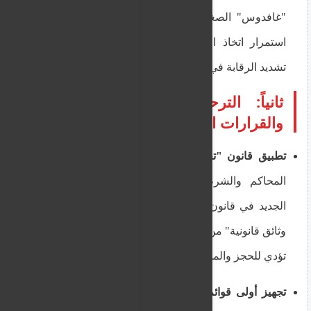
"غافدوس" الصغيرة (أقصى جنوب اليونان) بسبب
استمرار اتخاذ المهاجرين للمسار الليبي هرباً من
تشديد الرقابة في بحر إيجة الشرقي.
ثانياً: الترحيل، إعادة المهاجرين،
والقرارات الإدارية
تطبيق قانون "تجريم الإقامة غير القانونية":
بدأت
المحاكم والشرطة اليونانية تطبيقاً صارماً للبند
الجديد في قانون الهجرة، الذي يحول "الإقامة دون
وثائق قانونية" من مخالفة إدارية إلى قضية جنائية قد
تؤدي للحجز والمحاكمة السريعة قبل الترحيل.
تجهيز أولى قوائم الترحيل بموجب ميثاق يونيو:
مع