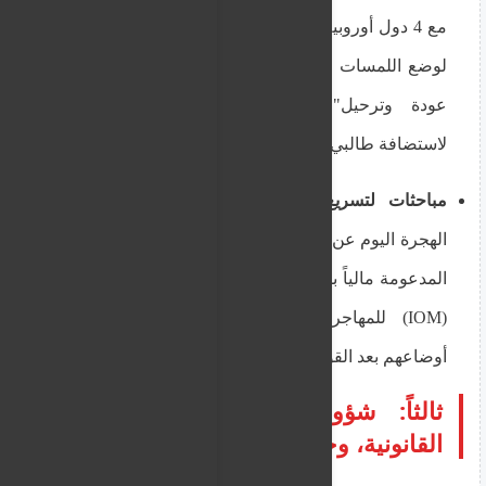
مع 4 دول أوروبية (ألمانيا، هولندا، النمسا، الدنمارك)
لوضع اللمسات التنفيذية على مقترح إنشاء "مراكز
عودة وترحيل" خارج حدود الاتحاد الأوروبي
لاستضافة طالبي اللجوء المرفوضين.
مباحثات لتسريع العودة الطوعية:
أعلنت دوائر
الهجرة اليوم عن زيادة في طلبات "العودة الطوعية"
المدعومة مالياً بالتعاون مع المنظمة الدولية للهجرة
(IOM) للمهاجرين الذين أدركوا صعوبة تقنين
أوضاعهم بعد القوانين الأخيرة.
ثالثاً: شؤون اللاجئين، الإجراءات
القانونية، وحقوق الإنسان