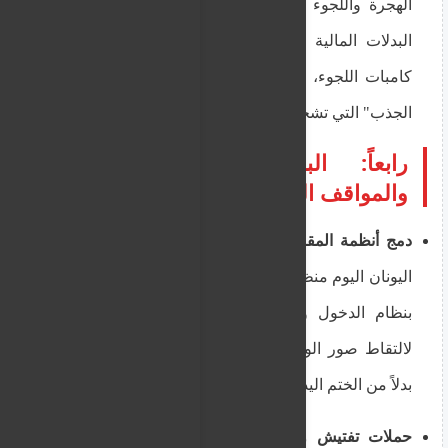
الهجرة واللجوء مراجعة شاملة اليوم لآليات توزيع
البدلات المالية والمساعدات العينية للمقيمين في
كامبات اللجوء، بهدف الحد مما وصفته بـ "عوامل
الجذب" التي تشجع على تدفق الهجرة غير الشرعية.
رابعاً: البنية التحتية، الرقابة،
والمواقف السياسية
دمج أنظمة المقاييس الحيوية (Biometrics):
ربطت
اليونان اليوم منظومتها الأمنية الحدودية بشكل كامل
بنظام الدخول والخروج الأوروبي الحديث (EES)،
لالتقاط صور الوجه وبصمات الأصابع بشكل رقمي
بدلاً من الختم اليدوي التقليدي للمستندات.
حملات تفتيش واسعة في أثينا وليماسول:
نفذت