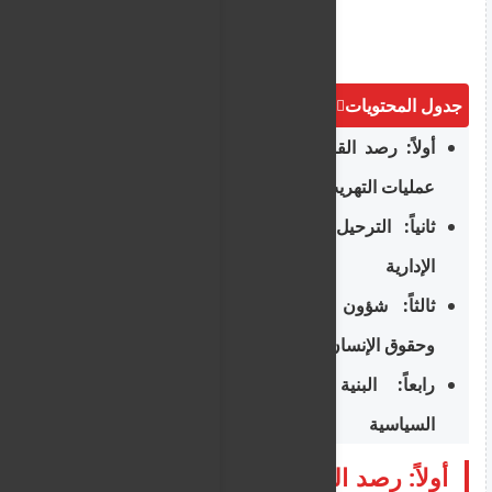
جدول المحتويات
أولاً: رصد القوارب، ضبط المتسللين، وإحباط
عمليات التهريب
ثانياً: الترحيل، إعادة المهاجرين، والقرارات
الإدارية
ثالثاً: شؤون اللاجئين، الإجراءات القانونية،
وحقوق الإنسان
رابعاً: البنية التحتية، الرقابة، والمواقف
السياسية
أولاً: رصد القوارب، ضبط المتسللين،