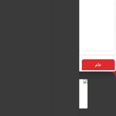
عام
التسميات
الأكثر زيارة
النـور نيوز