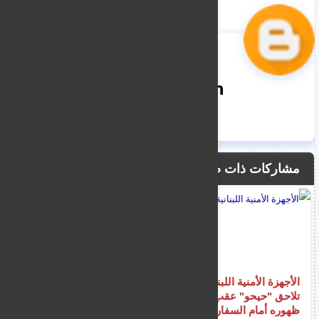
nooreddin
مشاركات ذات صلة
الأجهزة الأمنية اللبنانية
ترمب: أوقفت الهجوم
تلاحق "حيحو" عقب
على إيران من أجل
ظهوره أمام السفارة
مصلحة العالم لكنه