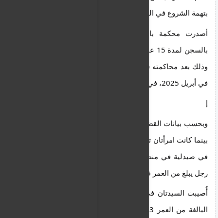
بتهمة الشروع في القتل التي ارتكبها في بافوس .
أصدرت محكمة بافوس الجنائية الدائمة اليوم حكماً 
بالسجن لمدة 15 عاماً على رجل يبلغ من العمر 35 عاماً، 
وذلك بعد محاكمته في قضية محاولة قتل، والتي ارتكبت 
في أبريل 2025، في منطقة بافوس.
إ
وبحسب بيانات القضية، ففي صباح يوم 14 أبريل 2025 ، 
بينما كانت امرأتان تبلغان من العمر 33 و 24 عامًا تعملان 
في صيدلية في منطقة بافوس، تعرضتا للهجوم من قبل 
رجل يبلغ من العمر 35 عامًا.
أُصيبت السيدتان في الهجوم ، ما استدعى نقل السيدة 
البالغة من العمر 33 عامًا إلى مستشفى بافوس العام. 