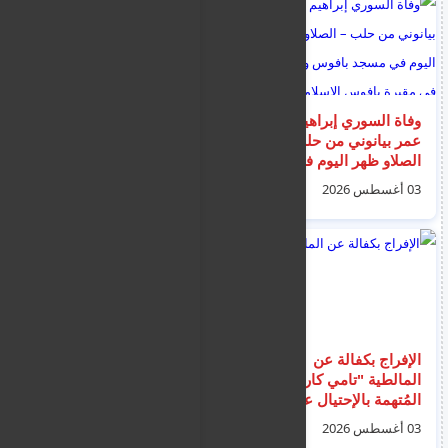
وفاة السوري إبراهيم أبو
إعادة شبان سوريين من
عمر بيانوني من حلب –
الحدود التركية بعد
الصلاو ظهر اليوم في
تعرضهم للضرب وسلب
مسجد بافوس و الدفن
ملابسهم
03 أغسطس 2026
03 أغسطس 2026
في مقبرة بافوس
الإسلامية.
الإفراج بكفالة عن
انقلاب آلة بناء في
المالطية "تامي كاروانا"
بافوس وتسجيل إصابات
المُتهمة بالإحتيال على
بين العمال في ظروف
200 شخص بمبلغ مليون
لا تزال قيد التحقيق
03 أغسطس 2026
02 أغسطس 2026
يورو