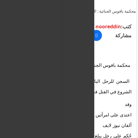
محكمة بافوس الجنائية : السجن 15عاما على قبرصي بتهمة الاعتداء على
امرأتين في صيدلية بافوس
كتب:
nooreddin
مشاركة
محكمة بافوس الجنائية
 السجن للرجل البالغ من العمر 35 عاماً 15عاما بتهمة 
الشروع في القتل في صيدلية في بافوس
وقد 
اعتدى على امرأتين وأصابهما بجروح في أبريل الماضي.
ألفان نيوز لايف
حُكم على رجل يبلغ من العمر 35 عاماً بالسجن 15 عاماً 