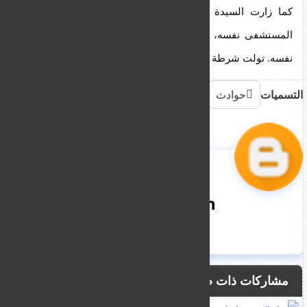
كما زارت السيدة الأخرى البالغة من العمر 24 عامًا 
المستشفى نفسه، وبعد تلقيها العلاج، غادرته في اليوم 
نفسه. تولت شرطة بافوس التحقيق في القضية.
التسميات
حوادث
nooreddin
مشاركات ذات صلة