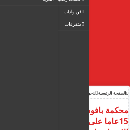
فن وآداب
متفرقات
الصفحة الرئيسية
حوادث
محكمة بافوس الجنائية : السجن
15عاما على قبرصي بتهمة