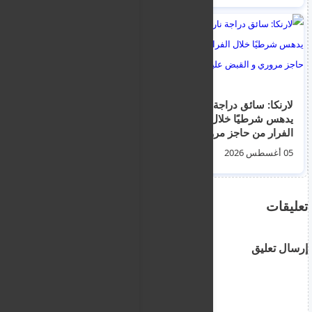
لارنكا: سائق دراجة نارية
هجوم وسرقة طالب
يدهس شرطيًا خلال
اجنبي في ظلام نيقوسيا
الفرار من حاجز مروري
القديمة يثير القلق حول
و القبض عليه
السلامة والإضاءة
05 أغسطس 2026
05 أغسطس 2026
تعليقات
إرسال تعليق