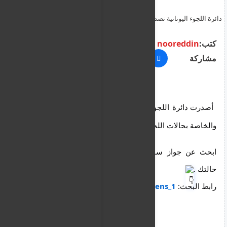
دائرة اللجوء اليونانية تصدر تصاريح إقامات جاهزة وخاصة بحالات اللجوء
في أثينا ليوم الجمعة 15 مايو
كتب:
nooreddin
مشاركة
أصدرت دائرة اللجوء اليونانية تصاريح الإقامات الجاهزة 
والخاصة بحالات اللجوء في أثينا بتاريخ 2026-05-15
ابحث عن جواز سفرك وتصريح إقامتك بناءً على رقم 
حالتك .
رابط البحث: 
https://domari.gr/athens_1